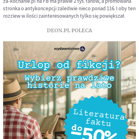
za-kochanie.pl na FB ma prawie 2 tys. fanów, a promowana
stronka o antykoncepcji zaledwie nieco ponad 116. I oby ten
rozziew w ilości zainteresowanych tylko się powiększał.
DEON.PL POLECA