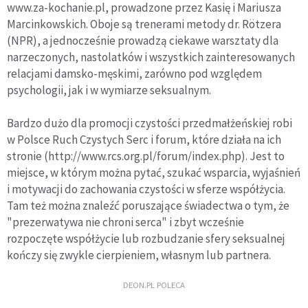
www.za-kochanie.pl, prowadzone przez Kasię i Mariusza
Marcinkowskich. Oboje są trenerami metody dr. Rötzera
(NPR), a jednocześnie prowadzą ciekawe warsztaty dla
narzeczonych, nastolatków i wszystkich zainteresowanych
relacjami damsko-męskimi, zarówno pod względem
psychologii, jak i w wymiarze seksualnym.
Bardzo dużo dla promocji czystości przedmałżeńskiej robi
w Polsce Ruch Czystych Serc i forum, które działa na ich
stronie (http://www.rcs.org.pl/forum/index.php). Jest to
miejsce, w którym można pytać, szukać wsparcia, wyjaśnień
i motywacji do zachowania czystości w sferze współżycia.
Tam też można znaleźć poruszające świadectwa o tym, że
"prezerwatywa nie chroni serca" i zbyt wcześnie
rozpoczęte współżycie lub rozbudzanie sfery seksualnej
kończy się zwykle cierpieniem, własnym lub partnera.
DEON.PL POLECA