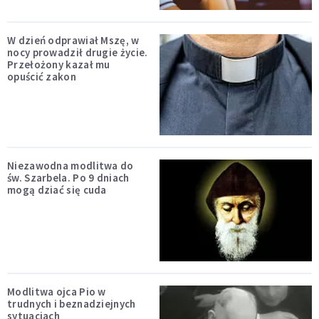
W dzień odprawiał Mszę, w
nocy prowadził drugie życie.
Przełożony kazał mu
opuścić zakon
Niezawodna modlitwa do
św. Szarbela. Po 9 dniach
mogą dziać się cuda
Modlitwa ojca Pio w
trudnych i beznadziejnych
sytuacjach