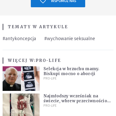
WSPOMÓŻ NAS
TEMATY W ARTYKULE
#antykoncepcja
#wychowanie seksualne
WIĘCEJ W:
PRO-LIFE
Selekcja w brzuchu mamy.
Biskupi mocno o aborcji
PRO-LIFE
Najmłodszy wcześniak na
świecie, wbrew przeciwnościom,
świętują swoje 1. urodziny
PRO-LIFE