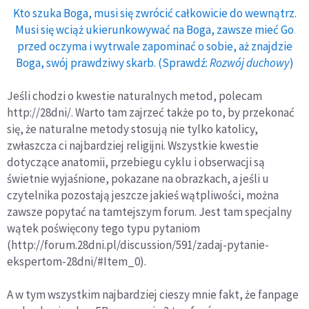
Kto szuka Boga, musi się zwrócić całkowicie do wewnątrz.
Musi się wciąż ukierunkowywać na Boga, zawsze mieć Go
przed oczyma i wytrwale zapominać o sobie, aż znajdzie
Boga, swój prawdziwy skarb. (Sprawdź:
Rozwój duchowy
)
Jeśli chodzi o kwestie naturalnych metod, polecam
http://28dni/. Warto tam zajrzeć także po to, by przekonać
się, że naturalne metody stosują nie tylko katolicy,
zwłaszcza ci najbardziej religijni. Wszystkie kwestie
dotyczące anatomii, przebiegu cyklu i obserwacji są
świetnie wyjaśnione, pokazane na obrazkach, a jeśli u
czytelnika pozostają jeszcze jakieś wątpliwości, można
zawsze popytać na tamtejszym forum. Jest tam specjalny
wątek poświęcony tego typu pytaniom
(http://forum.28dni.pl/discussion/591/zadaj-pytanie-
ekspertom-28dni/#Item_0).
A w tym wszystkim najbardziej cieszy mnie fakt, że fanpage