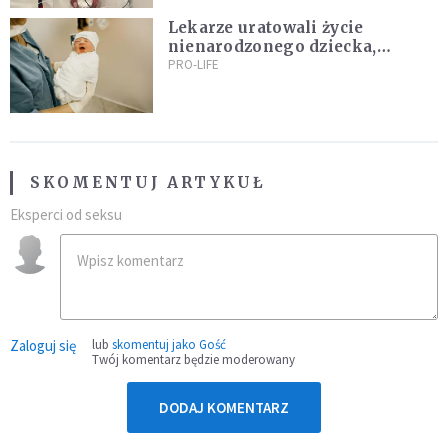
Lekarze uratowali życie
nienarodzonego dziecka,
przeprowadzając ryzykowną
PRO-LIFE
operację przed jego przyjściem
na świat
SKOMENTUJ ARTYKUŁ
Eksperci od seksu
Zaloguj się
lub
skomentuj jako Gość
Twój komentarz będzie moderowany
DODAJ KOMENTARZ