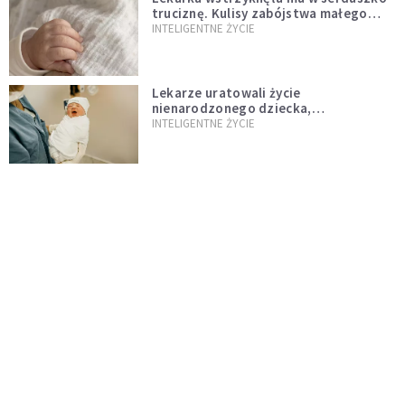
truciznę. Kulisy zabójstwa małego
Felka w Oleśnicy
INTELIGENTNE ŻYCIE
Lekarze uratowali życie
nienarodzonego dziecka,
przeprowadzając ryzykowną operację
INTELIGENTNE ŻYCIE
przed jego przyjściem na świat