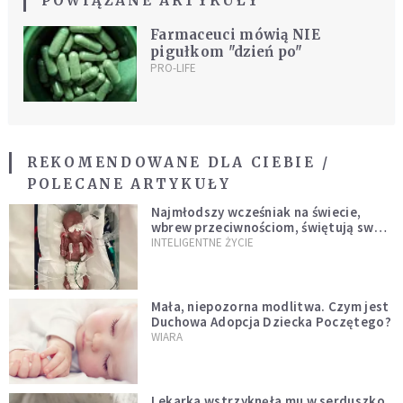
POWIĄZANE ARTYKUŁY
Farmaceuci mówią NIE
pigułkom "dzień po"
PRO-LIFE
REKOMENDOWANE DLA CIEBIE /
POLECANE ARTYKUŁY
Najmłodszy wcześniak na świecie,
wbrew przeciwnościom, świętują swoje
1. urodziny
INTELIGENTNE ŻYCIE
Mała, niepozorna modlitwa. Czym jest
Duchowa Adopcja Dziecka Poczętego?
WIARA
Lekarka wstrzyknęła mu w serduszko