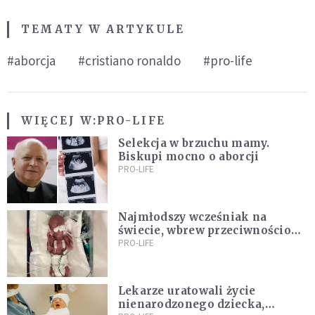
TEMATY W ARTYKULE
#aborcja
#cristiano ronaldo
#pro-life
WIĘCEJ W:
PRO-LIFE
Selekcja w brzuchu mamy.
Biskupi mocno o aborcji
PRO-LIFE
Najmłodszy wcześniak na
świecie, wbrew przeciwnościom,
świętują swoje 1. urodziny
PRO-LIFE
Lekarze uratowali życie
nienarodzonego dziecka,