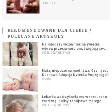
PRO-LIFE
REKOMENDOWANE DLA CIEBIE /
POLECANE ARTYKUŁY
Najmłodszy wcześniak na świecie,
wbrew przeciwnościom, świętują swoje
1. urodziny
INTELIGENTNE ŻYCIE
Mała, niepozorna modlitwa. Czym jest
Duchowa Adopcja Dziecka Poczętego?
WIARA
Lekarka wstrzyknęła mu w serduszko
truciznę. Kulisy zabójstwa małego
Felka w Oleśnicy
INTELIGENTNE ŻYCIE