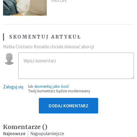
przeprowadzając ryzykowną
PRO-LIFE
operację przed jego przyjściem
na świat
SKOMENTUJ ARTYKUŁ
Matka Cristiano Ronaldo chciała dokonać aborcji
Zaloguj się
lub
skomentuj jako Gość
Twój komentarz będzie moderowany
DODAJ KOMENTARZ
Komentarze (
)
Najnowsze
Najpopularniejsze