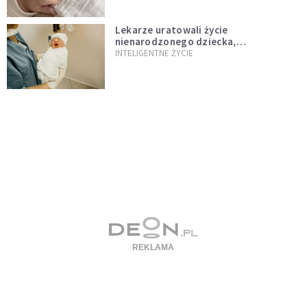
Lekarze uratowali życie
nienarodzonego dziecka,
przeprowadzając ryzykowną operację
INTELIGENTNE ŻYCIE
przed jego przyjściem na świat