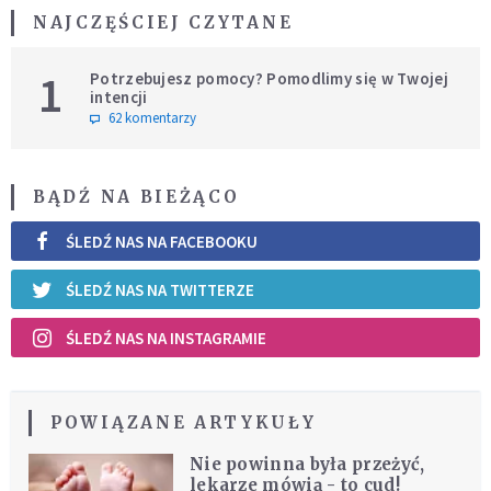
NAJCZĘŚCIEJ CZYTANE
1
Potrzebujesz pomocy? Pomodlimy się w Twojej
intencji
62 komentarzy
BĄDŹ NA BIEŻĄCO
ŚLEDŹ NAS NA FACEBOOKU
ŚLEDŹ NAS NA TWITTERZE
ŚLEDŹ NAS NA INSTAGRAMIE
POWIĄZANE ARTYKUŁY
Nie powinna była przeżyć,
lekarze mówią - to cud!