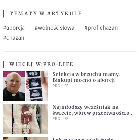
TEMATY W ARTYKULE
#aborcja
#wolność słowa
#prof chazan
#chazan
WIĘCEJ W:
PRO-LIFE
Selekcja w brzuchu mamy.
Biskupi mocno o aborcji
PRO-LIFE
Najmłodszy wcześniak na
świecie, wbrew przeciwnościom,
świętują swoje 1. urodziny
PRO-LIFE