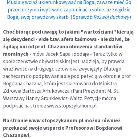
Musi się wciąż ukierunkowywać na Boga, zawsze mieć Go
przed oczyma i wytrwale zapominać o sobie, aż znajdzie
Boga, swój prawdziwy skarb. (Sprawdź:
Rozwój duchowy
)
Choć biorąc pod uwagę to jakimi "wartościami" kierują
się decydenci - vide tzw. afera taśmowa - nie dziwi, że
żądają oni od prof. Chazana obniżenia standardów
moralnych
- mówi Jacek Sapa i dodaje - Teraz tylko w
społeczeństwie obywatelskim jest nadzieja, by prawda i
wrażliwość na drugiego człowieka zwyciężyły. Dlatego
zachęcam do podpisywania się pod petycją w obronie prof.
Bogdana Chazana, która jest skierowana do Ministra
Zdrowia Bartosza Arłukowicza i Pani Prezydent M. St.
Warszawy Hanny Gronkiewicz-Waltz. Petycję można
podpisać na stronie www.stopszykanom.pl.
Na stronie www.stopszykanom.pl można również
przekazać swoje wsparcie Profesorowi Bogdanowi
Chazanowi.