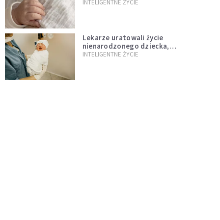
Felka w Oleśnicy
INTELIGENTNE ŻYCIE
Lekarze uratowali życie
nienarodzonego dziecka,
przeprowadzając ryzykowną operację
INTELIGENTNE ŻYCIE
przed jego przyjściem na świat