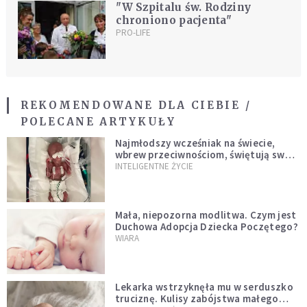
"W Szpitalu św. Rodziny
chroniono pacjenta"
PRO-LIFE
REKOMENDOWANE DLA CIEBIE /
POLECANE ARTYKUŁY
Najmłodszy wcześniak na świecie,
wbrew przeciwnościom, świętują swoje
1. urodziny
INTELIGENTNE ŻYCIE
Mała, niepozorna modlitwa. Czym jest
Duchowa Adopcja Dziecka Poczętego?
WIARA
Lekarka wstrzyknęła mu w serduszko
truciznę. Kulisy zabójstwa małego