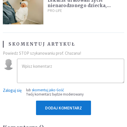
Lekarze uratowali życie
nienarodzonego dziecka,
przeprowadzając ryzykowną
PRO-LIFE
operację przed jego przyjściem
na świat
SKOMENTUJ ARTYKUŁ
Powiedz STOP szykanowaniu prof. Chazana!
Zaloguj się
lub
skomentuj jako Gość
Twój komentarz będzie moderowany
DODAJ KOMENTARZ