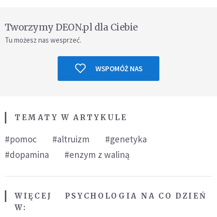
Tworzymy DEON.pl dla Ciebie
Tu możesz nas wesprzeć.
WSPOMÓŻ NAS
TEMATY W ARTYKULE
#pomoc
#altruizm
#genetyka
#dopamina
#enzym z waliną
WIĘCEJ
PSYCHOLOGIA NA CO DZIEŃ
W: