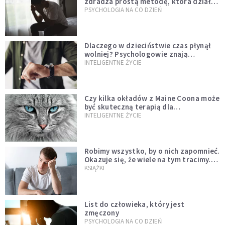
zdradza prostą metodę, która działa
od razu
PSYCHOLOGIA NA CO DZIEŃ
Dlaczego w dzieciństwie czas płynął
wolniej? Psychologowie znają
odpowiedź
INTELIGENTNE ŻYCIE
Czy kilka okładów z Maine Coona może
być skuteczną terapią dla
zestresowanych?
INTELIGENTNE ŻYCIE
Robimy wszystko, by o nich zapomnieć.
Okazuje się, że wiele na tym tracimy.
Czego mogą nas nauczyć porażki?
KSIĄŻKI
List do człowieka, który jest
zmęczony
PSYCHOLOGIA NA CO DZIEŃ