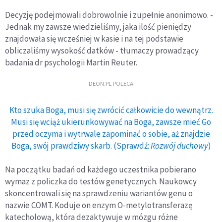
Decyzję podejmowali dobrowolnie i zupełnie anonimowo. -
Jednak my zawsze wiedzieliśmy, jaka ilość pieniędzy
znajdowała się wcześniej w kasie i na tej podstawie
obliczaliśmy wysokość datków - tłumaczy prowadzący
badania dr psychologii Martin Reuter.
DEON.PL POLECA
Kto szuka Boga, musi się zwrócić całkowicie do wewnątrz.
Musi się wciąż ukierunkowywać na Boga, zawsze mieć Go
przed oczyma i wytrwale zapominać o sobie, aż znajdzie
Boga, swój prawdziwy skarb. (Sprawdź:
Rozwój duchowy
)
Na początku badań od każdego uczestnika pobierano
wymaz z policzka do testów genetycznych. Naukowcy
skoncentrowali się na sprawdzeniu wariantów genu o
nazwie COMT. Koduje on enzym O-metylotransferazę
katecholową, która dezaktywuje w mózgu różne