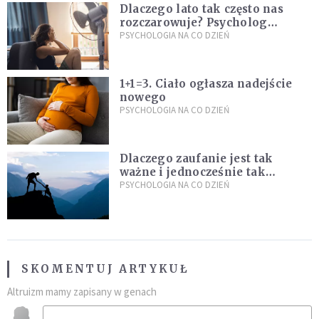
Dlaczego lato tak często nas
rozczarowuje? Psycholog
wyjaśnia, skąd bierze się presja
PSYCHOLOGIA NA CO DZIEŃ
na "najlepsze wakacje życia"
1+1=3. Ciało ogłasza nadejście
nowego
PSYCHOLOGIA NA CO DZIEŃ
Dlaczego zaufanie jest tak
ważne i jednocześnie tak
trudne?
PSYCHOLOGIA NA CO DZIEŃ
SKOMENTUJ ARTYKUŁ
Altruizm mamy zapisany w genach