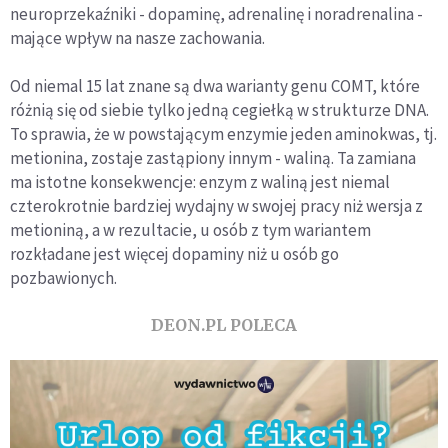
neuroprzekaźniki - dopaminę, adrenalinę i noradrenalina -
mające wpływ na nasze zachowania.
Od niemal 15 lat znane są dwa warianty genu COMT, które
różnią się od siebie tylko jedną cegiełką w strukturze DNA.
To sprawia, że w powstającym enzymie jeden aminokwas, tj.
metionina, zostaje zastąpiony innym - waliną. Ta zamiana
ma istotne konsekwencje: enzym z waliną jest niemal
czterokrotnie bardziej wydajny w swojej pracy niż wersja z
metioniną, a w rezultacie, u osób z tym wariantem
rozkładane jest więcej dopaminy niż u osób go
pozbawionych.
DEON.PL POLECA