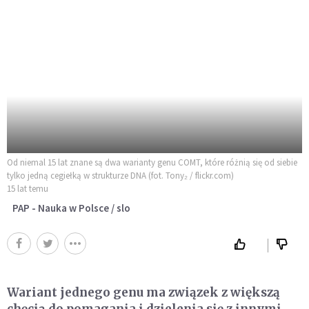
Od niemal 15 lat znane są dwa warianty genu COMT, które różnią się od siebie
tylko jedną cegiełką w strukturze DNA (fot. Tony₂ / flickr.com)
15 lat temu
PAP - Nauka w Polsce / slo
Wariant jednego genu ma związek z większą
chęcią do pomagania i dzielenia się z innymi