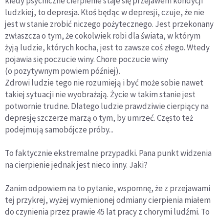
kiedy psychiczne cierpienie staje się przejawem kondycji
ludzkiej, to depresja. Ktoś będąc w depresji, czuje, że nie
jest w stanie zrobić niczego pożytecznego. Jest przekonany
zwłaszcza o tym, że cokolwiek robi dla świata, w którym
żyją ludzie, których kocha, jest to zawsze coś złego. Wtedy
pojawia się poczucie winy. Chore poczucie winy
(o pozytywnym powiem później).
Zdrowi ludzie tego nie rozumieją i być może sobie nawet
takiej sytuacji nie wyobrażają. Życie w takim stanie jest
potwornie trudne. Dlatego ludzie prawdziwie cierpiący na
depresję szczerze marzą o tym, by umrzeć. Często też
podejmują samobójcze próby...
To faktycznie ekstremalne przypadki. Pana punkt widzenia
na cierpienie jednak jest nieco inny. Jaki?
Zanim odpowiem na to pytanie, wspomnę, że z przejawami
tej przykrej, wyżej wymienionej odmiany cierpienia miałem
do czynienia przez prawie 45 lat pracy z chorymi ludźmi. To