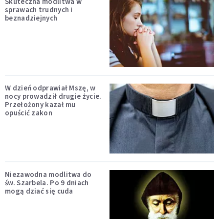
Skuteczna modlitwa w
sprawach trudnych i
beznadziejnych
W dzień odprawiał Mszę, w
nocy prowadził drugie życie.
Przełożony kazał mu
opuścić zakon
Niezawodna modlitwa do
św. Szarbela. Po 9 dniach
mogą dziać się cuda