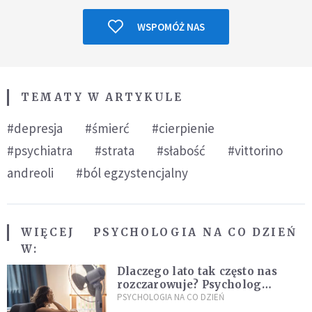
WSPOMÓŻ NAS
TEMATY W ARTYKULE
#depresja
#śmierć
#cierpienie
#psychiatra
#strata
#słabość
#vittorino
andreoli
#ból egzystencjalny
WIĘCEJ
PSYCHOLOGIA NA CO DZIEŃ
W:
Dlaczego lato tak często nas
rozczarowuje? Psycholog
wyjaśnia, skąd bierze się presja
PSYCHOLOGIA NA CO DZIEŃ
na "najlepsze wakacje życia"