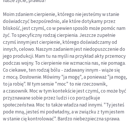
nasze życie, prawda?
Moim zdaniem cierpienie, którego nie jesteśmy w stanie
doświadczyć bezpośrednio, ale które dotykamy przez
bliskość, jest czymś, co w pewien sposób może pomóc nam
żyć. To specyficzny rodzaj cierpienia. Jeszcze zupełnie
czymś innym jest cierpienie, którego doświadczamy od
innych, celowo. Naszym zadaniem jest niedopuszczenie do
jego produkcji. Mam tu na myśli na przykład akty przemocy
podczas wojny. To cierpienie nie wzmacnia nas, nie pomaga.
Co ciekawe, ten rodzaj bólu - zadawany innym - wiąże się
z mocą. Dosłownie. Mówimy "ja mogę", a ponieważ "ja mogę,
to ja robię". W tym sensie "moc" to nie rzeczownik,
a czasownik. Moc w tym kontekście jest czymś, co może być
przyznawane sobie przez ludzi i co porządkuje
społeczeństwa. Moc to także władza nad innymi. "Ty jesteś
pode mną, jesteś mi podwładny, a w związku z tym jestem
w stanie cię kontrolować". Bardzo niebezpieczna sprawa.