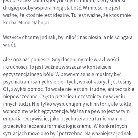
jest przecież takim specyficznym stanem, kiedy słabość
drugiej osoby wspiera moją słabość. W miłości nie jest
ważne, że ktoś nie jest idealny. Tu jest ważne, że ktoś mnie
kocha. Mimo słabości.
Wszyscy chcemy jednak, by miłość nas niosła, a nie ściągała
w dół.
Ależ ona nas poniesie! Gdy docenimy rolę wrażliwości
i kruchości. To jest ważne zwłaszcza w kontekście
egzystencjalnego bólu. W pewnym sensie musimy być
psychiatrami samych siebie i tych, wokół których jesteśmy.
Ot, zwykła pomoc. To wcale nie jest ani trudne, ani też takie
niepowszechne. Często przecież uczestniczymy w życiu
innych ludzi. Nie tylko wysłuchujemy ich historii, ale także
wchodzimy w ich egzystencje. Ważna na pewno jest w tym
empatia. Oczywiście, jako psychoterapeuta nie mam nic
przeciwko leczeniu farmakologicznemu. W konkretnych
sytuacjach może ono być potrzebne. Najważniejsze jednak