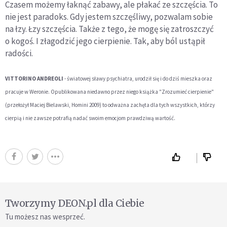
Czasem możemy łaknąć zabawy, ale płakać ze szczęścia. To
nie jest paradoks. Gdy jestem szczęśliwy, pozwalam sobie
na łzy. Łzy szczęścia. Także z tego, że mogę się zatroszczyć
o kogoś. I złagodzić jego cierpienie. Tak, aby ból ustąpił
radości.
VITTORINO ANDREOLI
- światowej sławy psychiatra, urodził się i do dziś mieszka oraz
pracuje w Weronie. Opublikowana niedawno przez niego książka "Zrozumieć cierpienie"
(przełożył Maciej Bielawski, Homini 2009) to odważna zachęta dla tych wszystkich, którzy
cierpią i nie zawsze potrafią nadać swoim emocjom prawdziwą wartość.
Tworzymy DEON.pl dla Ciebie
Tu możesz nas wesprzeć.