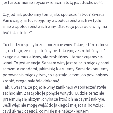
jest zrozumienie i bycie w relacji. Istotą jest duchowość.
Czy jednak podołamy temu jako społeczeństwo? Zwraca
Pan uwagę na to, że żyjemy w społeczeństwach wstydu,
a nie w społeczeństwach winy. Dlaczego poczucie winy ma
być tak istotne?
Tu chodzi o specyficzne poczucie winy. Takie, które odnosi
się do tego, że nie jesteśmy perfekcyjni; że zrobiliśmy coś,
czego nie musieliśmy, ale zrobiliśmy. I teraz czujemy się
winni. To jest esencja. Sensem winy jest relacja między nami
samymi a zasadami, jakimi się kierujemy. Sami dokonujemy
porównania między tym, co się stało, a tym, co powinniśmy
zrobić, czego należało dokonać...
Tak, uważam, że pojęcie winy zaniknęło w społeczeństwie
zachodnim. Zastąpiło je pojęcie wstydu. Ludzie teraz nie
przejmują się niczym, chyba że ktoś ich na czymś nakryje.
Jeśli więc nie mogę wejść do jakiegoś miejsca albo wziąć,
czyli ukraść czegoś, co mi się nie należy - jestem