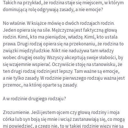
Takich na przykład, że rodzina staje się miejscem, w którym
dominującą rolę odgrywają zasady, a nie emocje?
No właśnie. W książce mówię o dwóch rodzajach rodzin.
Jeden opiera się na sile. Mężczyzna jest faktyczną głową
rodzin. Kimś, kto ma pieniądze, władzę. Kimś, kto ustala
prawa. Drugi rodzaj opiera się na przekonaniu, że rodzina to
związki międzyludzkie. Nikt nie nadużywa tam władzy
wobec drugiej osoby. Wszyscy akceptują swoje słabości, by
się wzajemnie wspierać. Oczywiście stoję na stanowisku, że
ten drugi rodzaj rodzin jest lepszy. Tam ważne są emocje,
a nie tylko zasady. W rodzinie pierwszego rodzaju ważna jest
przemoc, na której oparte są zasady.
A w rodzinie drugiego rodzaju?
Zrozumienie. Jeśli jestem ojcem czy głową rodziny i moja
córka lub syn boją się mnie i wciąż zastanawiają się, co mogą
mi powiedzieć, a czego nie, to w takiej rodzinie więzy nie są