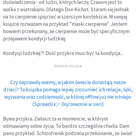
doświadczenia - od ludzi, których leczę. Czasem jest to
walka z wiatrakami. Dlatego Don Kichot. Staram się jednak
na to cierpienie spojrzeć w szerszym kontekście. W swojej
książce rozważam na przykład "maski cierpienia". Jestem
bowiem przekonany, że cierpienie może być specyficznym
przejawem kondycji ludzkiej.
Kondycji ludzkiej?! Dość przykra musi być ta kondycja...
DEON.PL POLECA
Czy naprawdę wiemy, w jakim świecie dorastają nasze
dzieci? Ta książka pomaga lepiej zrozumieć ich relacje, lęki,
wyzwania oraz codzienność, w której offline już nie istnieje.
(Sprawdź 👉
Dojrzewanie w sieci
)
Bywa przykra. Zwłaszcza w momencie, w którym
odmawiamy sobie życia. To bardzo szczególna chwila. Dam
panu przykład. Schizofrenik podziela przekonanie, że świat