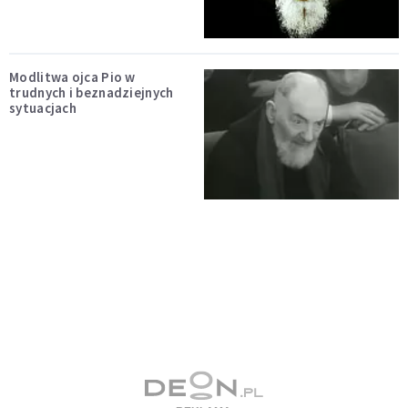
Modlitwa ojca Pio w
trudnych i beznadziejnych
sytuacjach