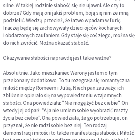
silne. W takiej rodzinie słabość się nie ujawni. Ale czy to
dobrze? Gdy mają oni jakiś problem, boją się nim ze mną
podzielić. Wiedzą przecież, że łatwo wpadam w furię.
Inaczej będą się zachowywały dzieci ojców kochanych
i obdarzonych zaufaniem. Gdy staje się coś złego, można się
do nich zwrócić. Można okazać słabość.
Okazywanie słabości naprawdę jest takie ważne?
Absolutnie. Jako mieszkaniec Werony jestem o tym
przekonany dodatkowo. To tu rozegrała się romantyczna
miłość między Romeem i Julią. Niech pan zauważy: ich
zbliżenie opierało się na wypowiedzeniu wzajemnych
słabości. Ona powiedziała: "Nie mogę żyć bez ciebie". On
wtedy jej odparł: "A ja nie umiem sobie wyobrazić reszty
życia bez ciebie". Ona powiedziała, że go potrzebuje, on
przyznał, że nie radzi sobie bez niej. Ten rodzaj
demonstracji miłości to także manifestacja słabości. Miłość