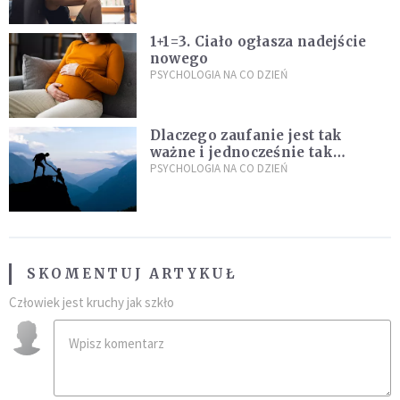
1+1=3. Ciało ogłasza nadejście
nowego
PSYCHOLOGIA NA CO DZIEŃ
Dlaczego zaufanie jest tak
ważne i jednocześnie tak
trudne?
PSYCHOLOGIA NA CO DZIEŃ
SKOMENTUJ ARTYKUŁ
Człowiek jest kruchy jak szkło