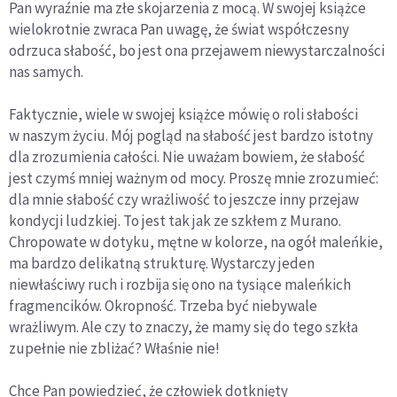
Pan wyraźnie ma złe skojarzenia z mocą. W swojej książce
wielokrotnie zwraca Pan uwagę, że świat współczesny
odrzuca słabość, bo jest ona przejawem niewystarczalności
nas samych.
Faktycznie, wiele w swojej książce mówię o roli słabości
w naszym życiu. Mój pogląd na słabość jest bardzo istotny
dla zrozumienia całości. Nie uważam bowiem, że słabość
jest czymś mniej ważnym od mocy. Proszę mnie zrozumieć:
dla mnie słabość czy wrażliwość to jeszcze inny przejaw
kondycji ludzkiej. To jest tak jak ze szkłem z Murano.
Chropowate w dotyku, mętne w kolorze, na ogół maleńkie,
ma bardzo delikatną strukturę. Wystarczy jeden
niewłaściwy ruch i rozbija się ono na tysiące maleńkich
fragmencików. Okropność. Trzeba być niebywale
wrażliwym. Ale czy to znaczy, że mamy się do tego szkła
zupełnie nie zbliżać? Właśnie nie!
Chce Pan powiedzieć, że człowiek dotknięty