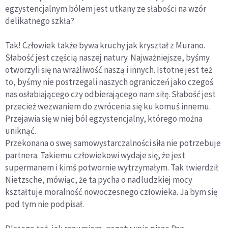
egzystencjalnym bólem jest utkany ze słabości na wzór
delikatnego szkła?
Tak! Człowiek także bywa kruchy jak kryształ z Murano.
Słabość jest częścią naszej natury. Najważniejsze, byśmy
otworzyli się na wrażliwość naszą i innych. Istotne jest też
to, byśmy nie postrzegali naszych ograniczeń jako czegoś
nas osłabiającego czy odbierającego nam siłę. Słabość jest
przecież wezwaniem do zwrócenia się ku komuś innemu.
Przejawia się w niej ból egzystencjalny, którego można
uniknąć.
Przekonana o swej samowystarczalności siła nie potrzebuje
partnera. Takiemu człowiekowi wydaje się, że jest
supermanem i kimś potwornie wytrzymałym. Tak twierdził
Nietzsche, mówiąc, że ta pycha o nadludzkiej mocy
kształtuje moralność nowoczesnego człowieka. Ja bym się
pod tym nie podpisał.