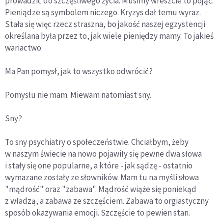
prowadzić do szczęśliwego życia. Musimy wreszcie to pojąć.
Pieniądze są symbolem niczego. Kryzys dał temu wyraz.
Stała się więc rzecz straszna, bo jakość naszej egzystencji
określana była przez to, jak wiele pieniędzy mamy. To jakieś
wariactwo.
Ma Pan pomysł, jak to wszystko odwrócić?
Pomysłu nie mam. Miewam natomiast sny.
Sny?
To sny psychiatry o społeczeństwie. Chciałbym, żeby
w naszym świecie na nowo pojawiły się pewne dwa słowa
i stały się one popularne, a które - jak sądzę - ostatnio
wymazane zostały ze słowników. Mam tu na myśli słowa
"mądrość" oraz "zabawa". Mądrość wiąże się poniekąd
z władzą, a zabawa ze szczęściem. Zabawa to orgiastyczny
sposób okazywania emocji. Szczęście to pewien stan.