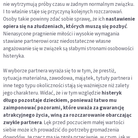
nie wytrzymują próby czasu w żadnym normalnym związku.
I to właśnie staje się przyczyną kolejnych rozczarowań.
Osoby takie powinny zdać sobie sprawę, że ich
nastawienie
opiera się na złudzeniach, których muszą się pozbyć
.
Nienasycone pragnienie miłości i wysokie wymagania
stawiane partnerowi oraz niedostateczne własne
angażowanie się w związek są słabymi stronami osobowości
histeryka.
W wyborze partnera wyraża się to w tym, że prestiż,
sytuacja materialna, zawodowa, majątek, tytuły partnera i
inne tego typu okoliczności stają się ważniejsze niż zalety
jego charakteru. Widać, że i w tym względzie
histeryk
długo pozostaje dzieckiem, ponieważ łatwo mu
zaimponować pozorami, które uważa za gwarancję
atrakcyjnego życia, winą za rozczarowanie obarczając
zwykle partnera
. Lęk przed poczuciem małej wartości
siebie może ich prowadzić do potrzeby gromadzenia
dowodów, że rzecz ma się zgoła przeciwnie, w czym, jak w