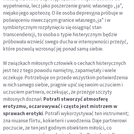
wypełnienia, lecz jako poszerzenie granic własnego , ja",
niejako jego apoteozę. O ile osoba depresyjna próbuje w
poświęceniu niweczącym granice własnego, ja" i w
symbiotycznym rozpłynięciu się osiągnąć stan
transcendencji, to osoba o typie histerycznym będzie
próbowała wznieść swego ducha w intensywności przeżyć,
które pozwolą wzrosnąć jej ponad samą siebie.
W związkach miłosnych człowiek o cechach histerycznych
jest też z tego powodu namiętny, zapamiętały i wiele
oczekuje. Potrzebuje on przede wszystkim potwierdzenia
w nich samego siebie, pragnie upić się swoim uczuciem i
uczuciem partnera, oczekując, że przeżyje szczyty
miłosnych doznań.
Potrafi stworzyć atmosferę
erotyzmu, oczarowywać i często jest mistrzem w
sprawach erotyki
. Potrafi wykorzystywać ten instrument;
zna niuanse flirtu, kokieterii i uwodzenia. Daje partnerowi
poczucie, że ten jest godnym obiektem miłości, co