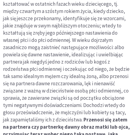
kształtować w ostatnich fazach wieku dziecięcego, tj.
między czwartym a szóstym rokiem życia, kiedy dziecko,
jak się jeszcze przekonamy, identyfikuje się ze wzorcami,
jakie znajduje w swym najbliższym otoczeniu; wtedy to
kształtują się zręby jego późniejszego nastawienia do
własnej płci i do płci odmiennej. W wieku dojrzałym
zasadniczo mogą zaistnieć następujące możliwości: albo
powiela się dawne nastawienie, idealizując i uwielbiając
partnera jak niegdyś jedno z rodziców lub kogoś z
rodzeństwa płci odmiennej i oczekując od niego, że będzie
tak samo idealnym mężem czy idealną żoną, albo przenosi
się na partnera dawne rozczarowania, lęk i nienawiść
związane z ważną w dzieciństwie osobą płci odmiennej, co
sprawia, że zawierane związki są od początku obciążone
tymi negatywnymi doświadczeniami. Dochodzi wtedy do
głosu przeświadczenie, że mężczyźni lub kobiety są tacy,
jak zapamiętaliśmy ich z dzieciństwa.
Przenosi się zatem
na partnera czy partnerkę dawny obraz matki lub ojca,
przyjmując teraz wobec niego taką postawę, jaka