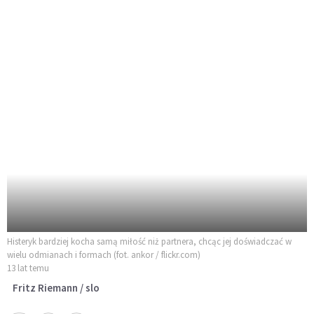
Histeryk bardziej kocha samą miłość niż partnera, chcąc jej doświadczać w
wielu odmianach i formach (fot. ankor / flickr.com)
13 lat temu
Fritz Riemann / slo