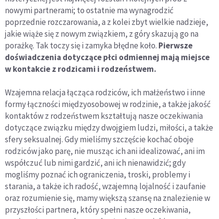
nowymi partnerami; to ostatnie ma wynagrodzić
poprzednie rozczarowania, a z kolei zbyt wielkie nadzieje,
jakie wiąże się z nowym związkiem, z góry skazują go na
porażkę. Tak toczy się i zamyka błędne koło.
Pierwsze
doświadczenia dotyczące płci odmiennej mają miejsce
w kontakcie z rodzicami i rodzeństwem.
Wzajemna relacja łącząca rodziców, ich małżeństwo i inne
formy łączności międzyosobowej w rodzinie, a także jakość
kontaktów z rodzeństwem kształtują nasze oczekiwania
dotyczące związku między dwojgiem ludzi, miłości, a także
sfery seksualnej. Gdy mieliśmy szczęście kochać oboje
rodziców jako parę, nie musząc ich ani idealizować, ani im
współczuć lub nimi gardzić, ani ich nienawidzić; gdy
mogliśmy poznać ich ograniczenia, troski, problemy i
starania, a także ich radość, wzajemną lojalność i zaufanie
oraz rozumienie się, mamy większą szansę na znalezienie w
przyszłości partnera, który spełni nasze oczekiwania,