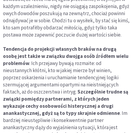
każdym uzależnieniu, nigdy nie osiągają zaspokojenia, gdyż
owych dowodów poszukują na zewnątrz, chociaż powinni
odnajdywać je w sobie. Chodzi tu o wysiłek, by stać się kimś,
kto sam potrafiłby obdarzać miłością, gdyż tylko taka
postawa może zapewnić poczucie dużej wartości siebie.
Tendencja do projekcji własnych braków na drugą
osobę jest także w związku dwojga osób źródłem wielu
problemów
. Ich przejawy bywają rozmaite: od
nieustannych kłótni, kto w jakiej mierze był winien,
poprzez oskarżenia i uruchamianie tendencyjnej logiki
szermującej argumentami opartymi na nieistniejących
faktach, aż do oszczerstwa i intryg.
Szczególnie trudne są
związki pomiędzy partnerami, z których jeden
wykazuje cechy osobowości histerycznej a drugi
anankastycznej, gdyż są to typy skrajnie odmienne
. Im
bardziej nieustępliwie i konsekwentnie partner
anankastyczny dąży do wyjaśnienia sytuacji, która jest