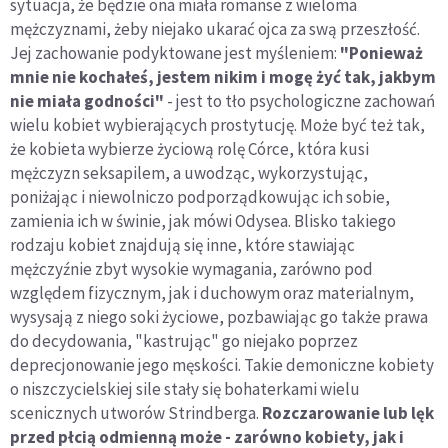
sytuacja, że będzie ona miała romanse z wieloma
mężczyznami, żeby niejako ukarać ojca za swą przeszłość.
Jej zachowanie podyktowane jest myśleniem:
"Ponieważ
mnie nie kochałeś, jestem nikim i mogę żyć tak, jakbym
nie miała godności"
- jest to tło psychologiczne zachowań
wielu kobiet wybierających prostytucję. Może być też tak,
że kobieta wybierze życiową rolę Córce, która kusi
mężczyzn seksapilem, a uwodząc, wykorzystując,
poniżając i niewolniczo podporządkowując ich sobie,
zamienia ich w świnie, jak mówi Odysea. Blisko takiego
rodzaju kobiet znajdują się inne, które stawiając
mężczyźnie zbyt wysokie wymagania, zarówno pod
względem fizycznym, jak i duchowym oraz materialnym,
wysysają z niego soki życiowe, pozbawiając go także prawa
do decydowania, "kastrując" go niejako poprzez
deprecjonowanie jego męskości. Takie demoniczne kobiety
o niszczycielskiej sile stały się bohaterkami wielu
scenicznych utworów Strindberga.
Rozczarowanie lub lęk
przed płcią odmienną może - zarówno kobiety, jak i