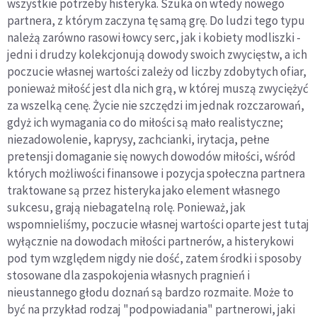
wszystkie potrzeby histeryka. Szuka on wtedy nowego
partnera, z którym zaczyna tę samą grę. Do ludzi tego typu
należą zarówno rasowi łowcy serc, jak i kobiety modliszki -
jedni i drudzy kolekcjonują dowody swoich zwycięstw, a ich
poczucie własnej wartości zależy od liczby zdobytych ofiar,
ponieważ miłość jest dla nich grą, w której muszą zwyciężyć
za wszelką cenę. Życie nie szczędzi im jednak rozczarowań,
gdyż ich wymagania co do miłości są mało realistyczne;
niezadowolenie, kaprysy, zachcianki, irytacja, pełne
pretensji domaganie się nowych dowodów miłości, wśród
których możliwości finansowe i pozycja społeczna partnera
traktowane są przez histeryka jako element własnego
sukcesu, grają niebagatelną rolę. Ponieważ, jak
wspomnieliśmy, poczucie własnej wartości oparte jest tutaj
wyłącznie na dowodach miłości partnerów, a histerykowi
pod tym względem nigdy nie dość, zatem środki i sposoby
stosowane dla zaspokojenia własnych pragnień i
nieustannego głodu doznań są bardzo rozmaite. Może to
być na przykład rodzaj "podpowiadania" partnerowi, jaki