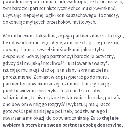
powodem nieporozumień, udowadniając, że to on ma rację,
tym bardziej partner histeryczny chce mu się wymknąć,
używając niepojętej logiki konika szachowego, to znaczy,
dokonując mylących przeskoków myślowych.
Wie on bowiem dokładnie, że jego partner zmierza do tego,
by udowodnić mu jego błędy, a on, nie chcąc się przyznać
do winy, broni się wszelkimi środkami, jakimi tylko
dysponuje. Gdyby jego partner był bardziej elastyczny,
gdyby dał mu jakąś możliwość "uratowania twarzy",
rzucając mu jakąś kładkę, istniałaby iskra nadziei na
porozumienie. Zamiast więc przypierać go do muru,
partner ten powinien raczej rozumieć daną sytuację z
punktu widzenia histeryka. Jeśli chodzi o osoby
schizoidalne, to histeryk instynktownie ich unika, potrafią
one bowiem w mig go rozgryźć i wykazują małą raczej
gotowość spełniania jego potrzeb, podziwiania go i
stwarzania mu okazji do potwierdzania się. Za to
chętnie
wybiera histeryk na swego partnera osobę depresyjną,