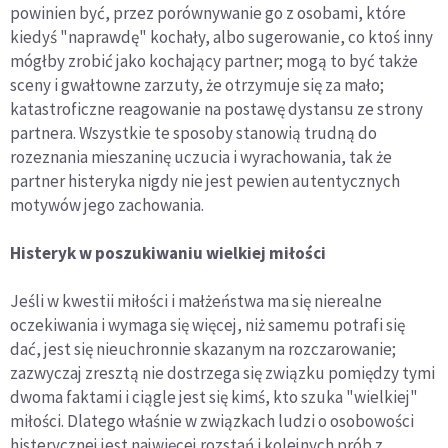
powinien być, przez porównywanie go z osobami, które
kiedyś "naprawdę" kochały, albo sugerowanie, co ktoś inny
mógłby zrobić jako kochający partner; mogą to być także
sceny i gwałtowne zarzuty, że otrzymuje się za mało;
katastroficzne reagowanie na postawę dystansu ze strony
partnera. Wszystkie te sposoby stanowią trudną do
rozeznania mieszaninę uczucia i wyrachowania, tak że
partner histeryka nigdy nie jest pewien autentycznych
motywów jego zachowania.
Histeryk w poszukiwaniu wielkiej miłości
Jeśli w kwestii miłości i małżeństwa ma się nierealne
oczekiwania i wymaga się więcej, niż samemu potrafi się
dać, jest się nieuchronnie skazanym na rozczarowanie;
zazwyczaj zresztą nie dostrzega się związku pomiędzy tymi
dwoma faktami i ciągle jest się kimś, kto szuka "wielkiej"
miłości. Dlatego właśnie w związkach ludzi o osobowości
histerycznej jest najwięcej rozstań i kolejnych prób z