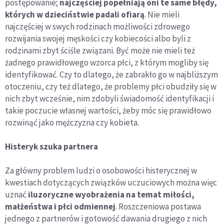
postępowanie;
najczęściej popełniają oni te same błędy,
których w dzieciństwie padali ofiarą
. Nie mieli
najczęściej w swych rodzinach możliwości zdrowego
rozwijania swojej męskości czy kobiecości albo byli z
rodzinami zbyt ściśle związani. Być może nie mieli też
żadnego prawidłowego wzorca płci, z którym mogliby się
identyfikować. Czy to dlatego, że zabrakło go w najbliższym
otoczeniu, czy też dlatego, że problemy płci obudziły się w
nich zbyt wcześnie, nim zdobyli świadomość identyfikacji i
takie poczucie własnej wartości, żeby móc się prawidłowo
rozwinąć jako mężczyzna czy kobieta.
Histeryk szuka partnera
Za główny problem ludzi o osobowości histerycznej w
kwestiach dotyczących związków uczuciowych można więc
uznać
iluzoryczne wyobrażenia na temat miłości,
małżeństwa i płci odmiennej
. Roszczeniowa postawa
jednego z partnerów i gotowość dawania drugiego z nich