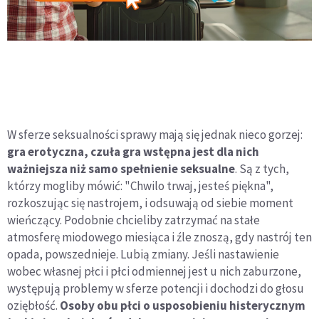
W sferze seksualności sprawy mają się jednak nieco gorzej:
gra erotyczna, czuła gra wstępna jest dla nich
ważniejsza niż samo spełnienie seksualne
. Są z tych,
którzy mogliby mówić: "Chwilo trwaj, jesteś piękna",
rozkoszując się nastrojem, i odsuwają od siebie moment
wieńczący. Podobnie chcieliby zatrzymać na stałe
atmosferę miodowego miesiąca i źle znoszą, gdy nastrój ten
opada, powszednieje. Lubią zmiany. Jeśli nastawienie
wobec własnej płci i płci odmiennej jest u nich zaburzone,
występują problemy w sferze potencji i dochodzi do głosu
oziębłość.
Osoby obu płci o usposobieniu histerycznym