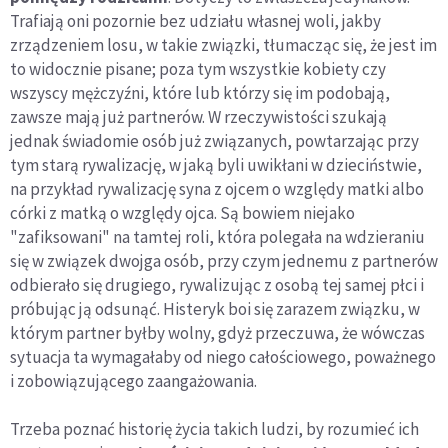
Trafiają oni pozornie bez udziału własnej woli, jakby
zrządzeniem losu, w takie związki, tłumacząc się, że jest im
to widocznie pisane; poza tym wszystkie kobiety czy
wszyscy mężczyźni, które lub którzy się im podobają,
zawsze mają już partnerów. W rzeczywistości szukają
jednak świadomie osób już związanych, powtarzając przy
tym starą rywalizację, w jaką byli uwikłani w dzieciństwie,
na przykład rywalizację syna z ojcem o względy matki albo
córki z matką o względy ojca. Są bowiem niejako
"zafiksowani" na tamtej roli, która polegała na wdzieraniu
się w związek dwojga osób, przy czym jednemu z partnerów
odbierało się drugiego, rywalizując z osobą tej samej płci i
próbując ją odsunąć. Histeryk boi się zarazem związku, w
którym partner byłby wolny, gdyż przeczuwa, że wówczas
sytuacja ta wymagałaby od niego całościowego, poważnego
i zobowiązującego zaangażowania.
Trzeba poznać historię życia takich ludzi, by rozumieć ich