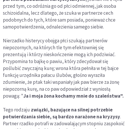
przed tym, co odróżnia go od płci odmiennej, jak osoba
schizoidalna, lecz dlatego, że szuka w partnerze cech
podobnych do tych, które sam posiada, ponieważ chce
samopotwierdzenia, odnalezienia samego siebie.
Nierzadko histerycy obojga płci szukają partnerów
niepozornych, na których tle tym efektowniej się
prezentują i którzy nieskończenie mogą ich podziwiać.
Przypomina to bajkę o pawiu, który zdecydował się
poślubić zwyczajną kurę; wrona która pełniła w tej bajce
funkcję urzędnika pałacu ślubów, głośno wyraziła
zdumienie, że ptak taki wspaniały jak paw bierze za żonę
niepozorną kurę, na co paw odpowiedział z wyniosłą
powagą: "
Ja i moja żona kochamy mnie do szaleństwa".
Tego rodzaju
związki, bazujące na silnej potrzebie
potwierdzania siebie, są bardzo narażone na kryzysy
.
Partner rzadko potrafi w zadowalającym stopniu zaspokoić