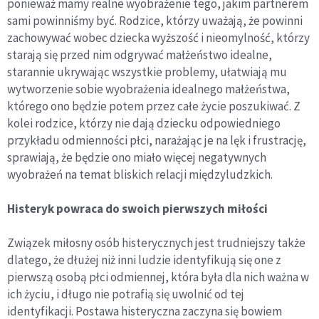
ponieważ mamy realne wyobrażenie tego, jakim partnerem
sami powinniśmy być. Rodzice, którzy uważają, że powinni
zachowywać wobec dziecka wyższość i nieomylność, którzy
starają się przed nim odgrywać małżeństwo idealne,
starannie ukrywając wszystkie problemy, ułatwiają mu
wytworzenie sobie wyobrażenia idealnego małżeństwa,
którego ono będzie potem przez całe życie poszukiwać. Z
kolei rodzice, którzy nie dają dziecku odpowiedniego
przykładu odmienności płci, narażając je na lęk i frustrację,
sprawiają, że będzie ono miało więcej negatywnych
wyobrażeń na temat bliskich relacji międzyludzkich.
Histeryk powraca do swoich pierwszych miłości
Związek miłosny osób histerycznych jest trudniejszy także
dlatego, że dłużej niż inni ludzie identyfikują się one z
pierwszą osobą płci odmiennej, która była dla nich ważna w
ich życiu, i długo nie potrafią się uwolnić od tej
identyfikacji. Postawa histeryczna zaczyna się bowiem