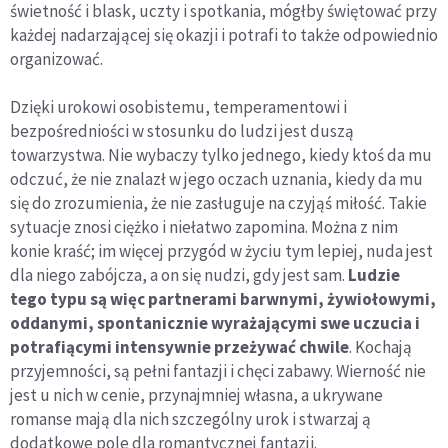
świetność i blask, uczty i spotkania, mógłby świętować przy
każdej nadarzającej się okazji i potrafi to także odpowiednio
organizować.
Dzięki urokowi osobistemu, temperamentowi i
bezpośredniości w stosunku do ludzi jest duszą
towarzystwa. Nie wybaczy tylko jednego, kiedy ktoś da mu
odczuć, że nie znalazł w jego oczach uznania, kiedy da mu
się do zrozumienia, że nie zasługuje na czyjąś miłość. Takie
sytuacje znosi ciężko i niełatwo zapomina. Można z nim
konie kraść; im więcej przygód w życiu tym lepiej, nuda jest
dla niego zabójcza, a on się nudzi, gdy jest sam.
Ludzie
tego typu są więc partnerami barwnymi, żywiołowymi,
oddanymi, spontanicznie wyrażającymi swe uczucia i
potrafiącymi intensywnie przeżywać chwile
. Kochają
przyjemności, są pełni fantazji i chęci zabawy. Wierność nie
jest u nich w cenie, przynajmniej własna, a ukrywane
romanse mają dla nich szczególny urok i stwarzaj ą
dodatkowe pole dla romantycznej fantazji.