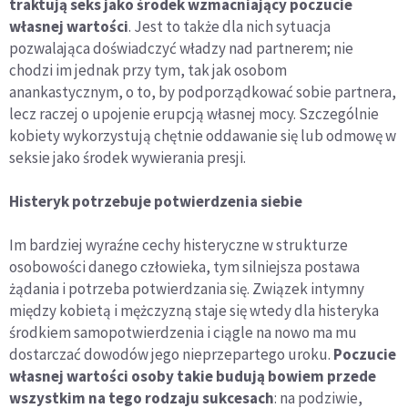
traktują seks jako środek wzmacniający poczucie
własnej wartości
. Jest to także dla nich sytuacja
pozwalająca doświadczyć władzy nad partnerem; nie
chodzi im jednak przy tym, tak jak osobom
anankastycznym, o to, by podporządkować sobie partnera,
lecz raczej o upojenie erupcją własnej mocy. Szczególnie
kobiety wykorzystują chętnie oddawanie się lub odmowę w
seksie jako środek wywierania presji.
Histeryk potrzebuje potwierdzenia siebie
Im bardziej wyraźne cechy histeryczne w strukturze
osobowości danego człowieka, tym silniejsza postawa
żądania i potrzeba potwierdzania się. Związek intymny
między kobietą i mężczyzną staje się wtedy dla histeryka
środkiem samopotwierdzenia i ciągle na nowo ma mu
dostarczać dowodów jego nieprzepartego uroku.
Poczucie
własnej wartości osoby takie budują bowiem przede
wszystkim na tego rodzaju sukcesach
: na podziwie,