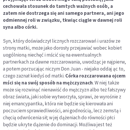
cechowała stosunek do tamtych ważnych osób, a
zatem nie dostrzega się ani samego partnera, ani jego
odmiennej roli w związku, tkwiąc ciągle w dawnej roli
syna albo córki.
Syn, który doświadczył licznych rozczarowań i urazów ze
strony matki, może jako dorosły przejawiać wobec kobiet
uogólnioną niechęć i mścić się na ewentualnych
partnerkach za dawne rozczarowania, uwodząc je najpierw,
a potem porzucając niczym Don Juan - niejako oddaj ąc to,
czego zaznał kiedyś od matki.
Córka rozczarowana ojcem
mści się na swój sposób na mężczyznach
. W niej także
może się rozwinąć nienawiść do mężczyzn albo też fałszywy
obraz świata, jaki sobie wytworzyła, sprawi, że wyrośnie z
niej emancypantka, która nie będzie się kierowała ani
poczuciem sprawiedliwości, ani godnością, lecz zemstą i
chęcią odwrócenia sił; w jej dążeniach do równości płci
będzie ukryte dążenie do dominacji. Możliwa jest też