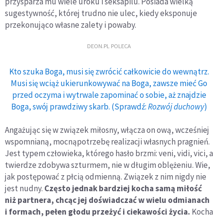
przysparza mu wiele uroku i seksapilu. Posiada wielką
sugestywność, której trudno nie ulec, kiedy eksponuje
przekonująco własne zalety i powaby.
DEON.PL POLECA
Kto szuka Boga, musi się zwrócić całkowicie do wewnątrz.
Musi się wciąż ukierunkowywać na Boga, zawsze mieć Go
przed oczyma i wytrwale zapominać o sobie, aż znajdzie
Boga, swój prawdziwy skarb. (Sprawdź:
Rozwój duchowy
)
Angażując się w związek miłosny, włącza on ową, wcześniej
wspomnianą, mocnąpotrzebę realizacji własnych pragnień.
Jest typem człowieka, którego hasło brzmi: veni, vidi, vici, a
twierdze zdobywa szturmem, nie w długim oblężeniu. Wie,
jak postępować z płcią odmienną. Związek z nim nigdy nie
jest nudny.
Często jednak bardziej kocha samą miłość
niż partnera, chcąc jej doświadczać w wielu odmianach
i formach, pełen głodu przeżyć i ciekawości życia.
Kocha