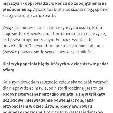
mężczyzn - doprowadzić w końcu do zobojętnienia na
płeć odmienną
. Zawsze też brat albo siostra mogą spełnić
zastępczo rolę ojca lub matki.
Związek z pierwszą ważną w naszym życiu osobą, która
staje się dla człowieka punktem odniesienia na całe życie,
jest prawem ogólnie znanym. Francuzi wyrażają to
porzekadłem: On revient toujour a ses premier s amours
(zawsze powraca się do swoich pierwszych miłości).
Histeryk popełnia błędy, których w dzieciństwie padał
ofiarą
Kolejnym dowodem zależności człowieka od osób ważnych
dla niego w dzieciństwie, od historii rodzinnej jest to, że
osoby histeryczne nierzadko wplątuj ą się w trójkąty
uczuciowe, nieświadomie powielając rolę, jaka
przypadła im w dzieciństwie, kiedy lawirowali
pomiędzy rodzicami
. Dotyczy to zwłaszcza jedynaków.