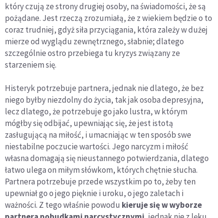
który czują ze strony drugiej osoby, na świadomości, że są
pożądane. Jest rzeczą zrozumiałą, że z wiekiem będzie o to
coraz trudniej, gdyż siła przyciągania, która zależy w dużej
mierze od wyglądu zewnętrznego, słabnie; dlatego
szczególnie ostro przebiega tu kryzys związany ze
starzeniem się.
Histeryk potrzebuje partnera, jednak nie dlatego, że bez
niego byłby niezdolny do życia, tak jak osoba depresyjna,
lecz dlatego, że potrzebuje go jako lustra, w którym
mógłby się odbijać, upewniając się, że jest istotą
zasługującą na miłość, i umacniając w ten sposób swe
niestabilne poczucie wartości. Jego narcyzm i miłość
własna domagają się nieustannego potwierdzania, dlatego
łatwo ulega on miłym słówkom, których chętnie słucha.
Partnera potrzebuje przede wszystkim po to, żeby ten
upewniał go o jego pięknie i uroku, o jego zaletach i
ważności. Z tego właśnie powodu
kieruje się w wyborze
partnera pobudkami narcystycznymi
, jednak nie z lęku