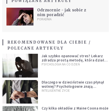
POWIĄZANE ARTYKUŁY
Odrzucenie - jak sobie z
nim poradzić
PORADNIA
REKOMENDOWANE DLA CIEBIE /
POLECANE ARTYKUŁY
Jak szybko opanować stres? Lekarz
zdradza prostą metodę, która działa
od razu
PSYCHOLOGIA NA CO DZIEŃ
Dlaczego w dzieciństwie czas płynął
wolniej? Psychologowie znają
odpowiedź
INTELIGENTNE ŻYCIE
Czy kilka okładów z Maine Coona może