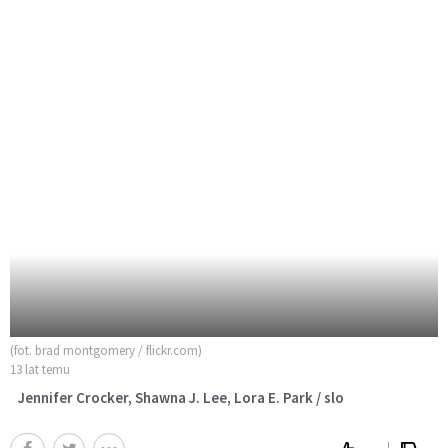
(fot. brad montgomery / flickr.com)
13 lat temu
Jennifer Crocker, Shawna J. Lee, Lora E. Park / slo