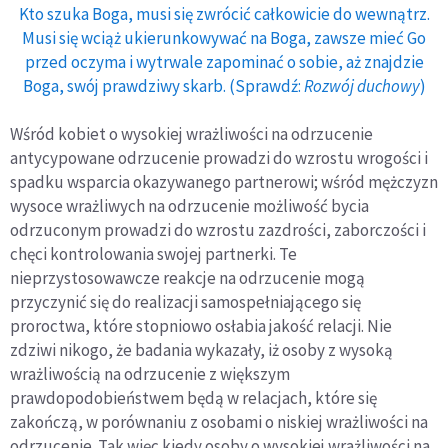
Kto szuka Boga, musi się zwrócić całkowicie do wewnątrz.
Musi się wciąż ukierunkowywać na Boga, zawsze mieć Go
przed oczyma i wytrwale zapominać o sobie, aż znajdzie
Boga, swój prawdziwy skarb. (Sprawdź:
Rozwój duchowy
)
Wśród kobiet o wysokiej wrażliwości na odrzucenie
antycypowane odrzucenie prowadzi do wzrostu wrogości i
spadku wsparcia okazywanego partnerowi; wśród mężczyzn
wysoce wrażliwych na odrzucenie możliwość bycia
odrzuconym prowadzi do wzrostu zazdrości, zaborczości i
chęci kontrolowania swojej partnerki. Te
nieprzystosowawcze reakcje na odrzucenie mogą
przyczynić się do realizacji samospełniającego się
proroctwa, które stopniowo osłabia jakość relacji. Nie
zdziwi nikogo, że badania wykazały, iż osoby z wysoką
wrażliwością na odrzucenie z większym
prawdopodobieństwem będą w relacjach, które się
zakończą, w porównaniu z osobami o niskiej wrażliwości na
odrzucenie. Tak więc kiedy osoby o wysokiej wrażliwości na