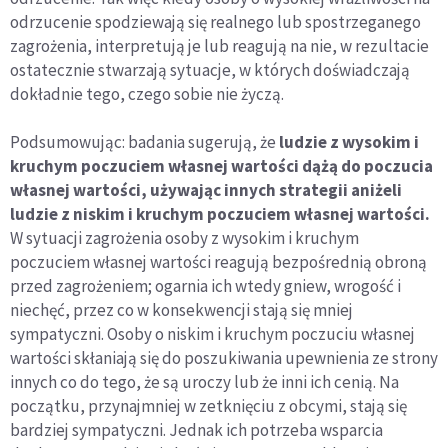
odrzucenie spodziewają się realnego lub spostrzeganego
zagrożenia, interpretują je lub reagują na nie, w rezultacie
ostatecznie stwarzają sytuacje, w których doświadczają
dokładnie tego, czego sobie nie życzą.
Podsumowując: badania sugerują, że
ludzie z wysokim i
kruchym poczuciem własnej wartości dążą do poczucia
własnej wartości, używając innych strategii aniżeli
ludzie z niskim i kruchym poczuciem własnej wartości.
W sytuacji zagrożenia osoby z wysokim i kruchym
poczuciem własnej wartości reagują bezpośrednią obroną
przed zagrożeniem; ogarnia ich wtedy gniew, wrogość i
niechęć, przez co w konsekwencji stają się mniej
sympatyczni. Osoby o niskim i kruchym poczuciu własnej
wartości skłaniają się do poszukiwania upewnienia ze strony
innych co do tego, że są uroczy lub że inni ich cenią. Na
początku, przynajmniej w zetknięciu z obcymi, stają się
bardziej sympatyczni. Jednak ich potrzeba wsparcia