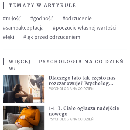
TEMATY W ARTYKULE
#miłość
#godność
#odrzucenie
#samoakceptacja
#poczucie własnej wartości
#lęki
#lęk przed odrzuceniem
WIĘCEJ
PSYCHOLOGIA NA CO DZIEŃ
W:
Dlaczego lato tak często nas
rozczarowuje? Psycholog
wyjaśnia, skąd bierze się presja
PSYCHOLOGIA NA CO DZIEŃ
na "najlepsze wakacje życia"
1+1=3. Ciało ogłasza nadejście
nowego
PSYCHOLOGIA NA CO DZIEŃ