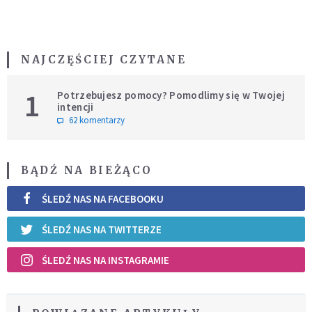
NAJCZĘŚCIEJ CZYTANE
1
Potrzebujesz pomocy? Pomodlimy się w Twojej
intencji
62 komentarzy
BĄDŹ NA BIEŻĄCO
ŚLEDŹ NAS NA FACEBOOKU
ŚLEDŹ NAS NA TWITTERZE
ŚLEDŹ NAS NA INSTAGRAMIE