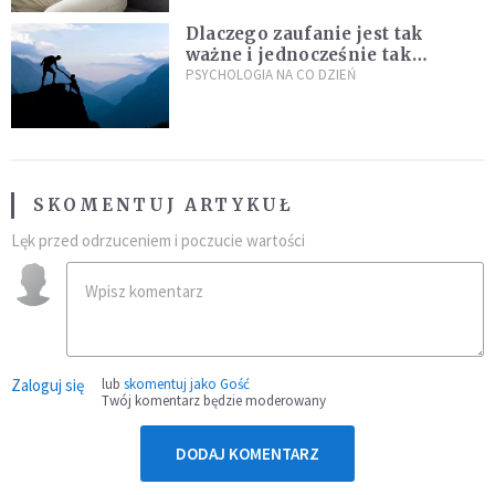
Dlaczego zaufanie jest tak
ważne i jednocześnie tak
trudne?
PSYCHOLOGIA NA CO DZIEŃ
SKOMENTUJ ARTYKUŁ
Lęk przed odrzuceniem i poczucie wartości
Zaloguj się
lub
skomentuj jako Gość
Twój komentarz będzie moderowany
DODAJ KOMENTARZ