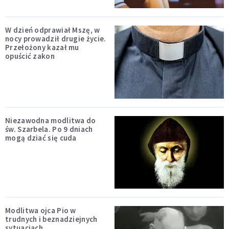
W dzień odprawiał Mszę, w
nocy prowadził drugie życie.
Przełożony kazał mu
opuścić zakon
Niezawodna modlitwa do
św. Szarbela. Po 9 dniach
mogą dziać się cuda
Modlitwa ojca Pio w
trudnych i beznadziejnych
sytuacjach