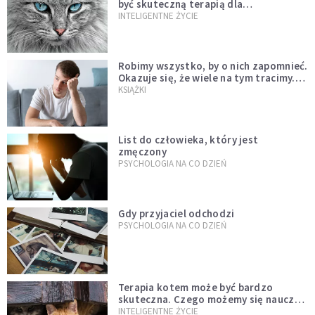
być skuteczną terapią dla
zestresowanych?
INTELIGENTNE ŻYCIE
Robimy wszystko, by o nich zapomnieć.
Okazuje się, że wiele na tym tracimy.
Czego mogą nas nauczyć porażki?
KSIĄŻKI
List do człowieka, który jest
zmęczony
PSYCHOLOGIA NA CO DZIEŃ
Gdy przyjaciel odchodzi
PSYCHOLOGIA NA CO DZIEŃ
Terapia kotem może być bardzo
skuteczna. Czego możemy się nauczyć
od tych zwierząt?
INTELIGENTNE ŻYCIE