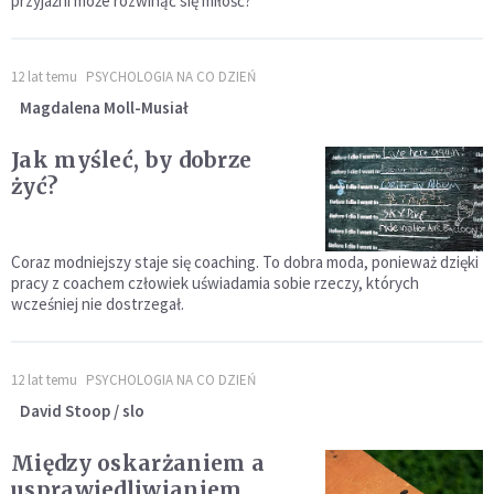
przyjaźni może rozwinąć się miłość?
12 lat temu
PSYCHOLOGIA NA CO DZIEŃ
Magdalena Moll-Musiał
Jak myśleć, by dobrze
żyć?
Coraz modniejszy staje się coaching. To dobra moda, ponieważ dzięki
pracy z coachem człowiek uświadamia sobie rzeczy, których
wcześniej nie dostrzegał.
12 lat temu
PSYCHOLOGIA NA CO DZIEŃ
David Stoop / slo
Między oskarżaniem a
usprawiedliwianiem