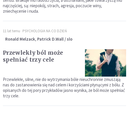
sensu. Brakuje mu radości życia, a doznaniami, jakie towarzyszą mu
najczęściej, są: niepokój, strach, agresja, poczucie winy,
zniechęcenie i nuda.
11 lat temu
PSYCHOLOGIA NA CO DZIEŃ
Ronald Melzack, Patrick D.Wall / slo
Przewlekły ból może
spełniać trzy cele
Przewlekłe, silne, nie do wytrzymania bóle nieuchronnie zmuszają
nas do zastanowienia się nad celem i korzyściami płynącymi z bólu. Z
opisanych do tej pory przykładów jasno wynika, że ból może spełniać
trzy cele.