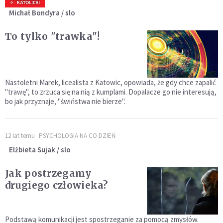
Michał Bondyra / slo
To tylko "trawka"!
Nastoletni Marek, licealista z Katowic, opowiada, że gdy chce zapalić
"trawę", to zrzuca się na nią z kumplami. Dopalacze go nie interesują,
bo jak przyznaje, "świństwa nie bierze".
12 lat temu
PSYCHOLOGIA NA CO DZIEŃ
Elżbieta Sujak / slo
Jak postrzegamy
drugiego człowieka?
Podstawą komunikacji jest spostrzeganie za pomocą zmysłów.