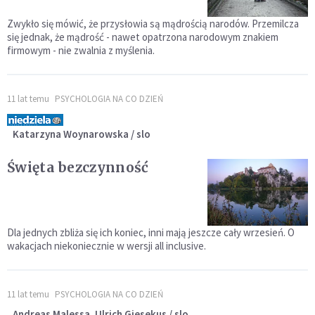
Zwykło się mówić, że przysłowia są mądrością narodów. Przemilcza
się jednak, że mądrość - nawet opatrzona narodowym znakiem
firmowym - nie zwalnia z myślenia.
11 lat temu
PSYCHOLOGIA NA CO DZIEŃ
Katarzyna Woynarowska / slo
Święta bezczynność
Dla jednych zbliża się ich koniec, inni mają jeszcze cały wrzesień. O
wakacjach niekoniecznie w wersji all inclusive.
11 lat temu
PSYCHOLOGIA NA CO DZIEŃ
Andreas Malessa, Ulrich Giesekus / slo