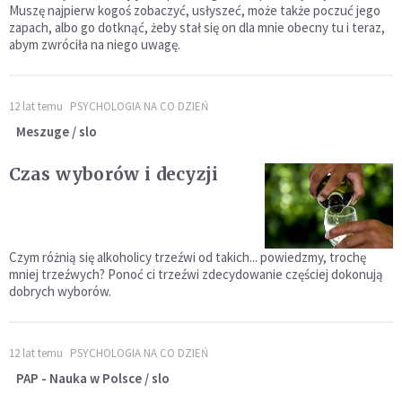
Muszę najpierw kogoś zobaczyć, usłyszeć, może także poczuć jego
zapach, albo go dotknąć, żeby stał się on dla mnie obecny tu i teraz,
abym zwróciła na niego uwagę.
12 lat temu
PSYCHOLOGIA NA CO DZIEŃ
Meszuge / slo
Czas wyborów i decyzji
Czym różnią się alkoholicy trzeźwi od takich... powiedzmy, trochę
mniej trzeźwych? Ponoć ci trzeźwi zdecydowanie częściej dokonują
dobrych wyborów.
12 lat temu
PSYCHOLOGIA NA CO DZIEŃ
PAP - Nauka w Polsce / slo