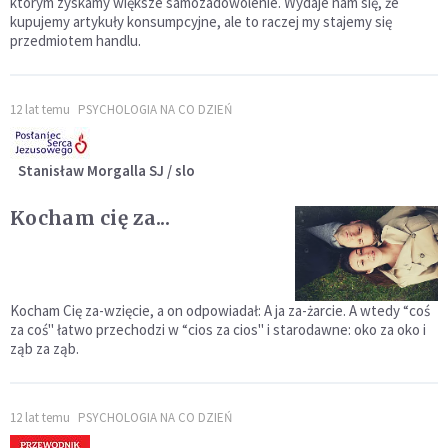
którym zyskamy większe samozadowolenie. Wydaje nam się, że
kupujemy artykuły konsumpcyjne, ale to raczej my stajemy się
przedmiotem handlu.
12 lat temu
PSYCHOLOGIA NA CO DZIEŃ
Stanisław Morgalla SJ / slo
Kocham cię za...
Kocham Cię za-wzięcie, a on odpowiadał: A ja za-żarcie. A wtedy “coś
za coś" łatwo przechodzi w “cios za cios" i starodawne: oko za oko i
ząb za ząb.
12 lat temu
PSYCHOLOGIA NA CO DZIEŃ