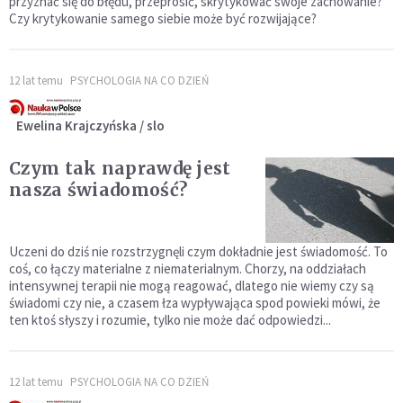
przyznać się do błędu, przeprosić, skrytykować swoje zachowanie?
Czy krytykowanie samego siebie może być rozwijające?
12 lat temu
PSYCHOLOGIA NA CO DZIEŃ
Ewelina Krajczyńska / slo
Czym tak naprawdę jest
nasza świadomość?
Uczeni do dziś nie rozstrzygnęli czym dokładnie jest świadomość. To
coś, co łączy materialne z niematerialnym. Chorzy, na oddziałach
intensywnej terapii nie mogą reagować, dlatego nie wiemy czy są
świadomi czy nie, a czasem łza wypływająca spod powieki mówi, że
ten ktoś słyszy i rozumie, tylko nie może dać odpowiedzi...
12 lat temu
PSYCHOLOGIA NA CO DZIEŃ