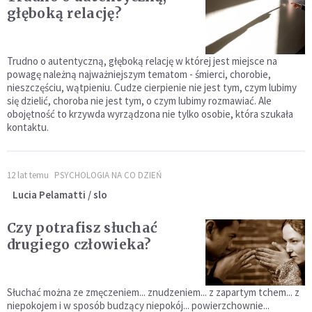
głęboką relację?
Trudno o autentyczną, głęboką relację w której jest miejsce na
powagę należną najważniejszym tematom - śmierci, chorobie,
nieszczęściu, wątpieniu. Cudze cierpienie nie jest tym, czym lubimy
się dzielić, choroba nie jest tym, o czym lubimy rozmawiać. Ale
obojętność to krzywda wyrządzona nie tylko osobie, która szukała
kontaktu.
12 lat temu
PSYCHOLOGIA NA CO DZIEŃ
Lucia Pelamatti / slo
Czy potrafisz słuchać
drugiego człowieka?
Słuchać można ze zmęczeniem... znudzeniem... z zapartym tchem... z
niepokojem i w sposób budzący niepokój... powierzchownie...