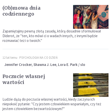
(Ob)mowa dnia
codziennego
Zapamiętajmy pewną złotą zasadę, którą dosadnie sformułował
Diderot, że "ten, kto mówi ci o wadach innych, z innymi będzie
rozmawiać też i o twoich."
12 lat temu
PSYCHOLOGIA NA CO DZIEŃ
Jennifer Crocker, Shawna J. Lee, Lora E. Park / slo
Poczucie własnej
wartości
Ludzie dążą do poczucia własnej wartości, kiedy zaczyna ich
niepokoić pytanie: "Czy jestem człowiekiem wspaniałym, czy też
jestem człowiekiem bezwartościowym?"