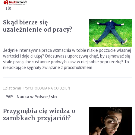
slo
Skąd bierze się
uzależnienie od pracy?
Jedynie intensywna praca wzmacnia w tobie niskie poczucie własnej
wartości i daje ci ulgę? Odczuwasz uporczywą chęć, by zajmować się
stale pracą i bezustannie podwyższasz w niej sobie poprzeczkę? To
niepokojące sygnały związane z pracoholizmem
12 lat temu
PSYCHOLOGIA NA CO DZIEŃ
PAP - Nauka w Polsce / slo
Przygnębia cię wiedza o
zarobkach przyjaciół?