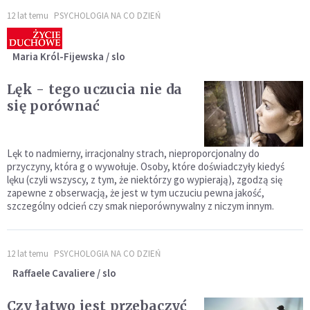
12 lat temu
PSYCHOLOGIA NA CO DZIEŃ
Maria Król-Fijewska / slo
Lęk - tego uczucia nie da
się porównać
Lęk to nadmierny, irracjonalny strach, nieproporcjonalny do
przyczyny, która g o wywołuje. Osoby, które doświadczyły kiedyś
lęku (czyli wszyscy, z tym, że niektórzy go wypierają), zgodzą się
zapewne z obserwacją, że jest w tym uczuciu pewna jakość,
szczególny odcień czy smak nieporównywalny z niczym innym.
12 lat temu
PSYCHOLOGIA NA CO DZIEŃ
Raffaele Cavaliere / slo
Czy łatwo jest przebaczyć