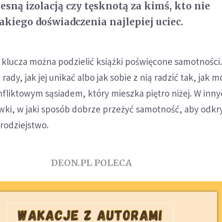
esną izolacją czy tęsknotą za kimś, kto nie
takiego doświadczenia najlepiej uciec.
lucza można podzielić książki poświęcone samotności
ady, jak jej unikać albo jak sobie z nią radzić tak, jak 
nfliktowym sąsiadem, który mieszka piętro niżej. W inny
ki, w jaki sposób dobrze przeżyć samotność, aby odkry
rodziejstwo.
DEON.PL POLECA