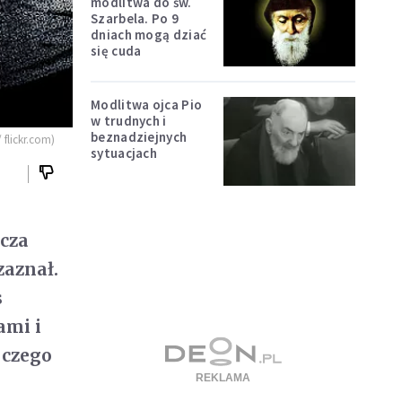
modlitwa do św.
Szarbela. Po 9
dniach mogą dziać
się cuda
Modlitwa ojca Pio
w trudnych i
beznadziejnych
 flickr.com)
sytuacjach
acza
zaznał.
s
ami i
 czego