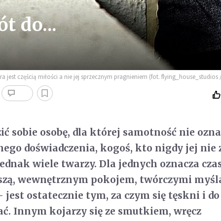
t do...
jest częścią miłości a nie jej sprzecznym pragnieniem (fot. flying_house_studios /
ć sobie osobę, dla której samotność nie ozn
ego doświadczenia, kogoś, kto nigdy jej nie 
dnak wiele twarzy. Dla jednych oznacza cza
iszą, wewnętrznym pokojem, twórczymi myśl
jest ostatecznie tym, za czym się tęskni i do
ać. Innym kojarzy się ze smutkiem, wręcz