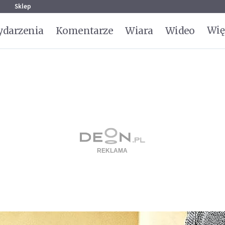
g
Sklep
Wię
darzenia
Komentarze
Wiara
Wideo