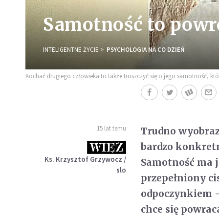
Samotność to powró
INTELIGENTNE ŻYCIE
PSYCHOLOGIA NA CO DZIEŃ
Kochać drugiego człowieka to także troszczyć się o jego samotność, która 
15 lat temu
Trudno wyobrazi
bardzo konkretn
Ks. Krzysztof Grzywocz /
Samotność ma je
slo
przepełniony c
odpoczynkiem – 
chce się powrac