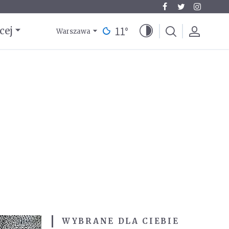
11
°
cej
Warszawa
WYBRANE DLA CIEBIE