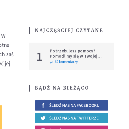
NAJCZĘŚCIEJ CZYTANE
. W
można
Potrzebujesz pomocy?
1
ch zaś
Pomodlimy się w Twojej
intencji
62 komentarzy
ć jej
BĄDŹ NA BIEŻĄCO
ŚLEDŹ NAS NA FACEBOOKU
ŚLEDŹ NAS NA TWITTERZE