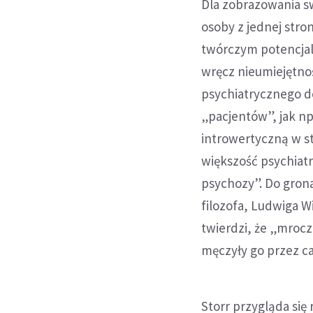
Dla zobrazowania sw
osoby z jednej str
twórczym potencjale
wręcz nieumiejętnoś
psychiatrycznego do
„pacjentów”, jak np
introwertyczną w s
większość psychiat
psychozy”. Do grona
filozofa, Ludwiga W
twierdzi, że „mrocz
męczyły go przez ca
Storr przygląda się