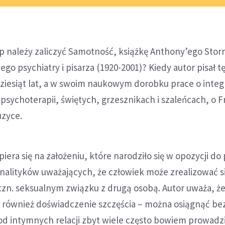
up należy zaliczyć Samotność, książkę Anthony’ego Storr
go psychiatry i pisarza (1920-2001)? Kiedy autor pisał t
ziesiąt lat, a w swoim naukowym dorobku prace o integr
psychoterapii, świętych, grzesznikach i szaleńcach, o F
uzyce.
iera się na założeniu, które narodziło się w opozycji d
nalityków uważających, że człowiek może zrealizować si
tzn. seksualnym związku z drugą osobą. Autor uważa, ż
– również doświadczenie szczęścia – można osiągnąć bez
od intymnych relacji zbyt wiele często bowiem prowadz