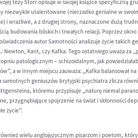
ojej tezy Storr opisuje w swojej książce specyficzną gru
ony niezwykle utalentowane (nierzadko genialne w swoi
) i wrażliwe, a z drugiej strony, naznaczone dużą trudn
cią budowania bliskich i trwałych relacji. Poprzez okno
świadczenia autor Samotności analizuje życie takich g
.: Newton, Kant, czy Kafka. Tego ostatniego uważa za „
topniu patologicznym – schizoidalnym, jak powiedziała
rów”, a w innym miejscu zauważa: „Kafka balansował na
 samotnych geniuszów brytyjski psychiatra zlicza równ
ittgensteina, któremu przypisuje „naturę niemal parano
ne, przygnębiające spojrzenie na świat i skłonności dep
łe życie”.
 również wielu anglojęzycznym pisarzom i poetom, któr