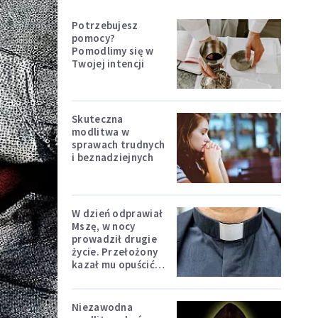
Potrzebujesz
pomocy?
Pomodlimy się w
Twojej intencji
Skuteczna
modlitwa w
sprawach trudnych
i beznadziejnych
W dzień odprawiał
Mszę, w nocy
prowadził drugie
życie. Przełożony
kazał mu opuścić
zakon
Niezawodna