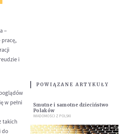
a –
ę pracę,
acji
reudzie i
POWIĄZANE ARTYKUŁY
o poglądów
ę w pełni
Smutne i samotne dzieciństwo
Polaków
e
WIADOMOŚCI Z POLSKI
 takich
i do