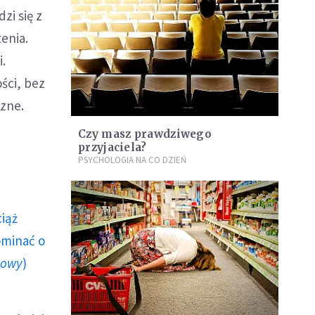
zi się z
enia.
.
ści, bez
czne.
Czy masz prawdziwego
przyjaciela?
PSYCHOLOGIA NA CO DZIEŃ
ciąż
ominać o
howy
)