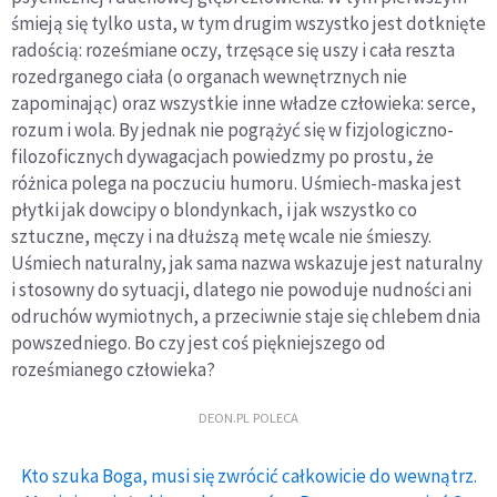
śmieją się tylko usta, w tym drugim wszystko jest dotknięte
radością: roześmiane oczy, trzęsące się uszy i cała reszta
rozedrganego ciała (o organach wewnętrznych nie
zapominając) oraz wszystkie inne władze człowieka: serce,
rozum i wola. By jednak nie pogrążyć się w fizjologiczno-
filozoficznych dywagacjach powiedzmy po prostu, że
różnica polega na poczuciu humoru. Uśmiech-maska jest
płytki jak dowcipy o blondynkach, i jak wszystko co
sztuczne, męczy i na dłuższą metę wcale nie śmieszy.
Uśmiech naturalny, jak sama nazwa wskazuje jest naturalny
i stosowny do sytuacji, dlatego nie powoduje nudności ani
odruchów wymiotnych, a przeciwnie staje się chlebem dnia
powszedniego. Bo czy jest coś piękniejszego od
roześmianego człowieka?
DEON.PL POLECA
Kto szuka Boga, musi się zwrócić całkowicie do wewnątrz.