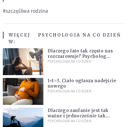
#szczęśliwa rodzina
WIĘCEJ
PSYCHOLOGIA NA CO DZIEŃ
W:
Dlaczego lato tak często nas
rozczarowuje? Psycholog
wyjaśnia, skąd bierze się presja
PSYCHOLOGIA NA CO DZIEŃ
na "najlepsze wakacje życia"
1+1=3. Ciało ogłasza nadejście
nowego
PSYCHOLOGIA NA CO DZIEŃ
Dlaczego zaufanie jest tak
ważne i jednocześnie tak
trudne?
PSYCHOLOGIA NA CO DZIEŃ