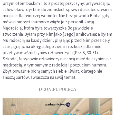
przymiotem boskim. I to z prostej przyczyny: przywracając
człowiekowi dystans do ziemskich spraw i do siebie stwarza
miejsce dla twórczej wolności. Nie bez powodu Biblia, gdy
mówi o radości i humorze wiąże je z personifikacją
Mądrością, która była towarzyszką Boga w dziele
stworzenia: Byłam przy Nim jako [Jego] umiłowana; a byłam
Mu radością na każdy dzień, pląsając przed Nim przez cały
czas, igrając na okręgu Jego ziemi: i rozkoszą dla mnie
przebywać wśród synów człowieczych (Prz. 8, 30-31).
Szkoda, że synowie człowieczy nie chcą mieć do czynienia z
mądrością, a tym samym z radością i poczuciem humoru.
Zbyt poważnie biorą samych siebie i świat, dlatego nie
znoszą żartów, zwłaszcza na swój temat.
DEON.PL POLECA