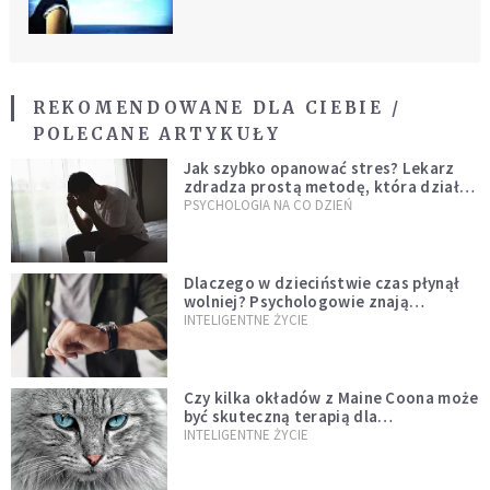
REKOMENDOWANE DLA CIEBIE /
POLECANE ARTYKUŁY
Jak szybko opanować stres? Lekarz
zdradza prostą metodę, która działa
od razu
PSYCHOLOGIA NA CO DZIEŃ
Dlaczego w dzieciństwie czas płynął
wolniej? Psychologowie znają
odpowiedź
INTELIGENTNE ŻYCIE
Czy kilka okładów z Maine Coona może
być skuteczną terapią dla
zestresowanych?
INTELIGENTNE ŻYCIE