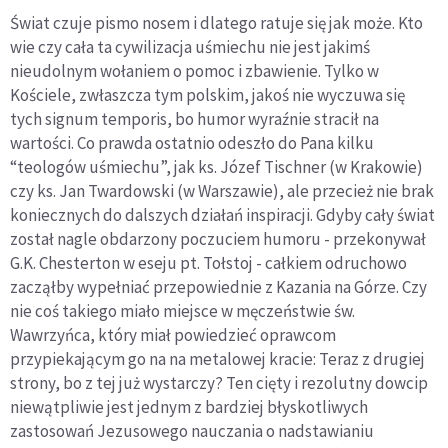
Świat czuje pismo nosem i dlatego ratuje się jak może. Kto
wie czy cała ta cywilizacja uśmiechu nie jest jakimś
nieudolnym wołaniem o pomoc i zbawienie. Tylko w
Kościele, zwłaszcza tym polskim, jakoś nie wyczuwa się
tych signum temporis, bo humor wyraźnie stracił na
wartości. Co prawda ostatnio odeszło do Pana kilku
“teologów uśmiechu”, jak ks. Józef Tischner (w Krakowie)
czy ks. Jan Twardowski (w Warszawie), ale przecież nie brak
koniecznych do dalszych działań inspiracji. Gdyby cały świat
został nagle obdarzony poczuciem humoru - przekonywał
G.K. Chesterton w eseju pt. Tołstoj - całkiem odruchowo
zacząłby wypełniać przepowiednie z Kazania na Górze. Czy
nie coś takiego miało miejsce w męczeństwie św.
Wawrzyńca, który miał powiedzieć oprawcom
przypiekającym go na na metalowej kracie: Teraz z drugiej
strony, bo z tej już wystarczy? Ten cięty i rezolutny dowcip
niewątpliwie jest jednym z bardziej błyskotliwych
zastosowań Jezusowego nauczania o nadstawianiu