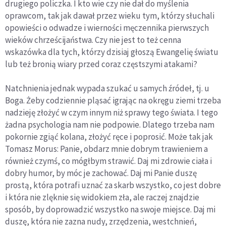
drugiego policzka. I kto wie czy nie dał do myślenia
oprawcom, tak jak dawał przez wieku tym, którzy słuchali
opowieści o odwadze i wierności męczennika pierwszych
wieków chrześcijaństwa. Czy nie jest to też cenna
wskazówka dla tych, którzy dzisiaj głoszą Ewangelię światu
lub też bronią wiary przed coraz częstszymi atakami?
Natchnienia jednak wypada szukać u samych źródeł, tj. u
Boga. Żeby codziennie pląsać igrając na okręgu ziemi trzeba
nadzieję złożyć w czym innym niż sprawy tego świata. I tego
żadna psychologia nam nie podpowie. Dlatego trzeba nam
pokornie zgiąć kolana, złożyć ręce i poprosić. Może tak jak
Tomasz Morus: Panie, obdarz mnie dobrym trawieniem a
również czymś, co mógłbym strawić. Daj mi zdrowie ciała i
dobry humor, by móc je zachować. Daj mi Panie duszę
prostą, która potrafi uznać za skarb wszystko, co jest dobre
i która nie zlęknie się widokiem zła, ale raczej znajdzie
sposób, by doprowadzić wszystko na swoje miejsce. Daj mi
duszę, która nie zazna nudy, zrzędzenia, westchnień,