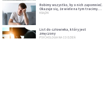
Robimy wszystko, by o nich zapomnieć.
Okazuje się, że wiele na tym tracimy.
Czego mogą nas nauczyć porażki?
KSIĄŻKI
List do człowieka, który jest
zmęczony
PSYCHOLOGIA NA CO DZIEŃ
Gdy przyjaciel odchodzi
PSYCHOLOGIA NA CO DZIEŃ
Terapia kotem może być bardzo
skuteczna. Czego możemy się nauczyć
od tych zwierząt?
INTELIGENTNE ŻYCIE
Nie uwolnisz się od pornografii, jeśli