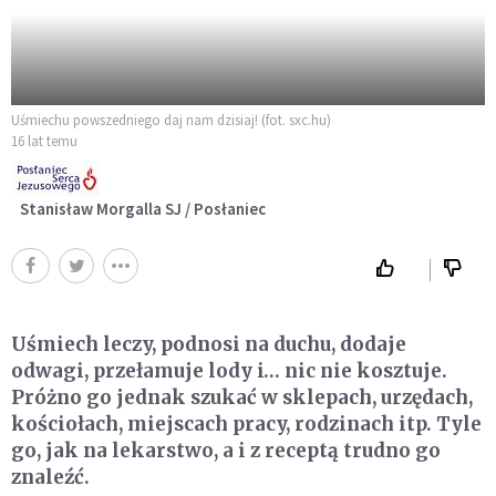
Uśmiechu powszedniego daj nam dzisiaj! (fot. sxc.hu)
16 lat temu
Stanisław Morgalla SJ / Posłaniec
Uśmiech leczy, podnosi na duchu, dodaje
odwagi, przełamuje lody i… nic nie kosztuje.
Próżno go jednak szukać w sklepach, urzędach,
kościołach, miejscach pracy, rodzinach itp. Tyle
go, jak na lekarstwo, a i z receptą trudno go
znaleźć.