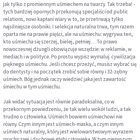
jak tylko z promiennym uśmiechem na twarzy. Tak trzeba! -
tych bardziej opornych przekonują specjaliści od public
relations, nowi kapłani wiary w to, że przetrwają tylko
najsilniejsze osobniki. I selekcja naturalna trwa, tym razem
oparta nie na prawie pięści, ale na uśmiechu: wygrywa ten,
kto uśmiecha się szerzej, bielej, pełniej… To prawo
nowoczesnej dżungli obowiązuje wszędzie: w reklamie, w
mediach i w polityce. Po prostu wypisz wymaluj: cywilizacja
pięknego uśmiechu. Jeśli chcesz przeżyć, musisz wybrać się
do dentysty i na początek zrobić sobie równy i 32-zębny
uśmiech. Bóg jednak raczy wiedzieć jaka jest zawartość
śmiechu w tym uśmiechu.
Jak widać sytuacja jest równie paradoksalna, co w
przekornym powiedzeniu, że tak wielu wokół ludzi, a tak
trudno o człowieka. Uśmiech bowiem uśmiechowi nie
równy. Czym innym jest uśmiech-maska, a czym innym
uśmiech naturalny, który jest wielowarstwowym wyrazem
psychicznej i duchowej głębi człowieka. W tym pierwszym