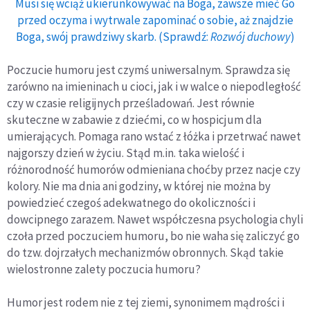
Musi się wciąż ukierunkowywać na Boga, zawsze mieć Go
przed oczyma i wytrwale zapominać o sobie, aż znajdzie
Boga, swój prawdziwy skarb. (Sprawdź:
Rozwój duchowy
)
Poczucie humoru jest czymś uniwersalnym. Sprawdza się
zarówno na imieninach u cioci, jak i w walce o niepodległość
czy w czasie religijnych prześladowań. Jest równie
skuteczne w zabawie z dziećmi, co w hospicjum dla
umierających. Pomaga rano wstać z łóżka i przetrwać nawet
najgorszy dzień w życiu. Stąd m.in. taka wielość i
różnorodność humorów odmieniana choćby przez nacje czy
kolory. Nie ma dnia ani godziny, w której nie można by
powiedzieć czegoś adekwatnego do okoliczności i
dowcipnego zarazem. Nawet współczesna psychologia chyli
czoła przed poczuciem humoru, bo nie waha się zaliczyć go
do tzw. dojrzałych mechanizmów obronnych. Skąd takie
wielostronne zalety poczucia humoru?
Humor jest rodem nie z tej ziemi, synonimem mądrości i