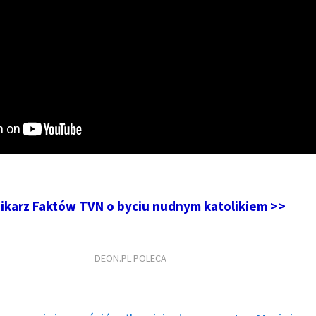
nikarz Faktów TVN o byciu nudnym katolikiem >>
DEON.PL POLECA