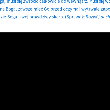
ga, musi się zwrócić całkowicie do wewnątrz. Musi się w
a Boga, zawsze mieć Go przed oczyma i wytrwale zap
dzie Boga, swój prawdziwy skarb. (Sprawdź:
Rozwój duc