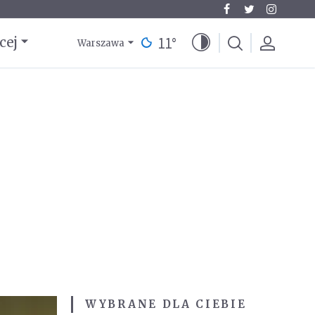
11
°
cej
Warszawa
WYBRANE DLA CIEBIE