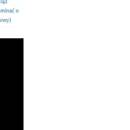
ciąż
ominać o
howy
)