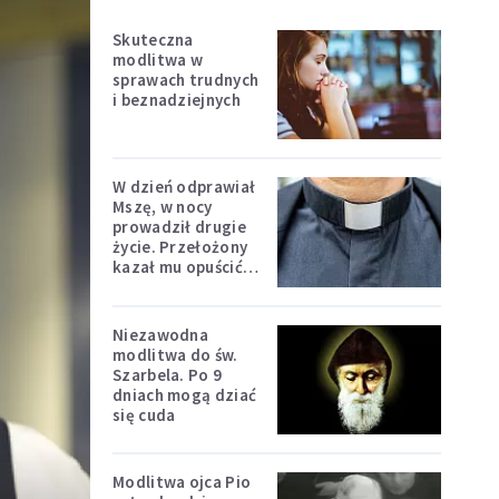
Skuteczna
modlitwa w
sprawach trudnych
i beznadziejnych
W dzień odprawiał
Mszę, w nocy
prowadził drugie
życie. Przełożony
kazał mu opuścić
zakon
Niezawodna
modlitwa do św.
Szarbela. Po 9
dniach mogą dziać
się cuda
Modlitwa ojca Pio