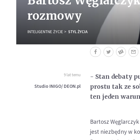
Bartosz Węglarczyk
rozmowy
INTELIGENTNE ŻYCIE
STYL ŻYCIA
9 lat temu
- Stan debaty p
prostu tak ze s
Studio INIGO/ DEON.pl
ten jeden warun
Bartosz Węglarczyk
jest niezbędny w ko