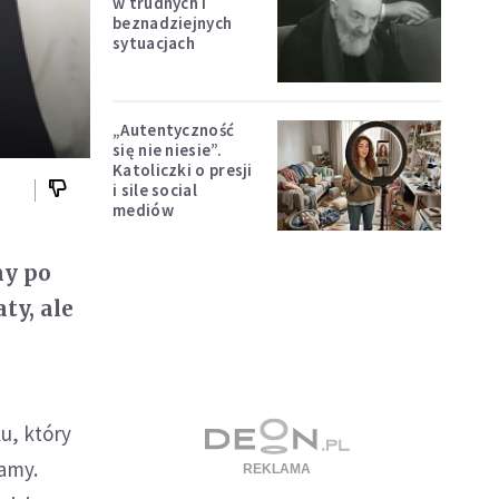
w trudnych i
beznadziejnych
sytuacjach
„Autentyczność
się nie niesie”.
Katoliczki o presji
i sile social
mediów
my po
ty, ale
u, który
zamy.