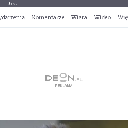
g
Sklep
Wię
darzenia
Komentarze
Wiara
Wideo