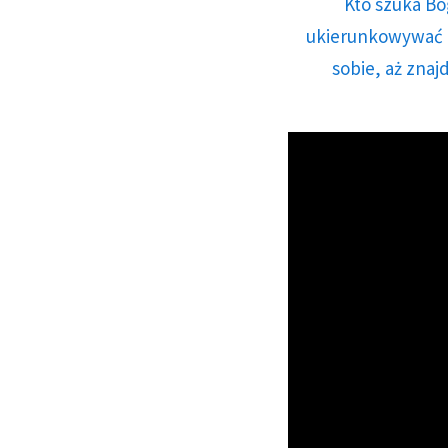
Kto szuka Bo
ukierunkowywać n
sobie, aż znaj