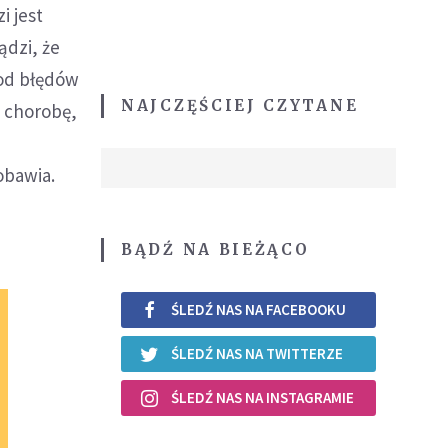
i jest
ądzi, że
 od błędów
NAJCZĘŚCIEJ CZYTANE
ą chorobę,
y
obawia.
BĄDŹ NA BIEŻĄCO
ŚLEDŹ NAS NA FACEBOOKU
ŚLEDŹ NAS NA TWITTERZE
ŚLEDŹ NAS NA INSTAGRAMIE