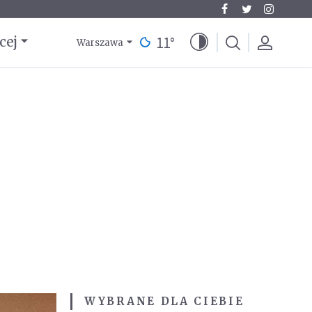
11
°
cej
Warszawa
WYBRANE DLA CIEBIE