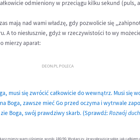
ałkowicie odmieniony w przeciągu kilku sekund (puls, 
zas mają nad wami władzę, gdy pozwolicie się „zahipn
. A to niesłusznie, gdyż w rzeczywistości to wy możeci
o mierzy aparat:
DEON.PL POLECA
ga, musi się zwrócić całkowicie do wewnątrz. Musi się w
a Boga, zawsze mieć Go przed oczyma i wytrwale zap
dzie Boga, swój prawdziwy skarb. (Sprawdź:
Rozwój duc
karz mierzy wam ciśnienie, wynik: 180/90. Wystarczy, że wyobrazicie sobie, jak całkiem