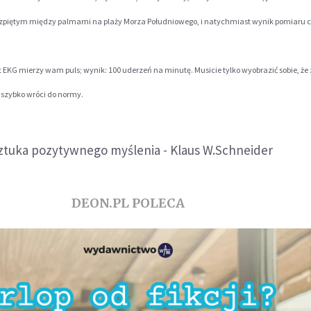
ozpiętym między palmami na plaży Morza Południowego, i natychmiast wynik pomiaru c
rat EKG mierzy wam puls; wynik: 100 uderzeń na minutę. Musicie tylko wyobrazić sobie, że 
s szybko wróci do normy.
Sztuka pozytywnego myślenia - Klaus W.Schneider
DEON.PL POLECA