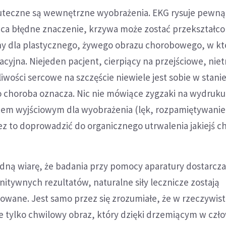
uteczne są wewnętrzne wyobrażenia. EKG rysuje pewną
jąca błędne znaczenie, krzywa może zostać przekształc
jny dla plastycznego, żywego obrazu chorobowego, w k
zacyjna. Niejeden pacjent, cierpiący na przejściowe, nie
iwości sercowe na szczęście niewiele jest sobie w stani
go choroba oznacza. Nic nie mówiące zygzaki na wydruk
tem wyjściowym dla wyobrażenia (lęk, rozpamiętywanie,
zez to doprowadzić do organicznego utrwalenia jakiejś c
ędną wiarę, że badania przy pomocy aparatury dostarcza
nitywnych rezultatów, naturalne siły lecznicze zostają
owane. Jest samo przez się zrozumiałe, że w rzeczywist
e tylko chwilowy obraz, który dzięki drzemiącym w czł