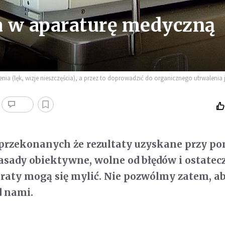
a w aparaturę medyczną
a (lęk, wizje nieszczęścia), a przez to doprowadzić do organicznego utrwalenia 
t przekonanych że rezultaty uzyskane przy p
zasady obiektywne, wolne od błędów i ostatec
aty mogą się mylić. Nie pozwólmy zatem, a
 nami.