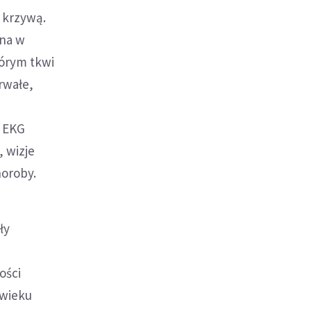
 krzywą.
ona w
tórym tkwi
trwałe,
e
u EKG
 wizje
horoby.
ły
ości
owieku