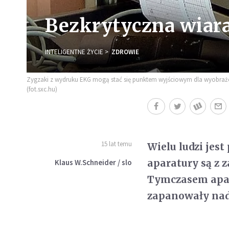
Bezkrytyczna wiar
INTELIGENTNE ŻYCIE
ZDROWIE
Zygzaki z wydruku EKG mogą stać się punktem wyjściowym dla wyobrażeni
(fot.sxc.hu)
15 lat temu
Wielu ludzi jes
aparatury są z 
Klaus W.Schneider / slo
Tymczasem apar
zapanowały nad