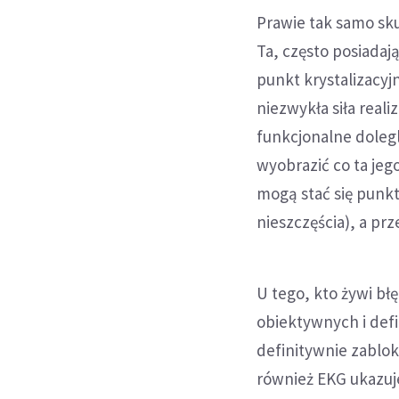
Prawie tak samo sk
Ta, często posiada
punkt krystalizacy
niezwykła siła reali
funkcjonalne dolegl
wyobrazić co ta je
mogą stać się punk
nieszczęścia), a pr
U tego, kto żywi bł
obiektywnych i defi
definitywnie zablok
również EKG ukazuj