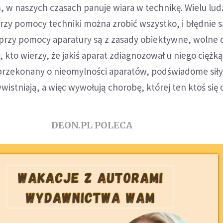
 w naszych czasach panuje wiara w technikę. Wielu ludz
zy pomocy techniki można zrobić wszystko, i błędnie s
 przy pomocy aparatury są z zasady obiektywne, wolne
, kto wierzy, że jakiś aparat zdiagnozował u niego ciężk
t przekonany o nieomylności aparatów, podświadome sił
ywistniają, a więc wywołują chorobę, której ten ktoś się 
DEON.PL POLECA