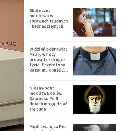
Skuteczna
modlitwa w
sprawach trudnych
i beznadziejnych
W dzień odprawiał
Mszę, w nocy
prowadził drugie
życie. Przełożony
kazał mu opuścić
zakon
Niezawodna
modlitwa do św.
Szarbela. Po 9
dniach mogą dziać
się cuda
Modlitwa ojca Pio