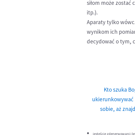
siłom może zostać c
itp.).
Aparaty tylko wówc
wynikom ich pomiaru
decydować o tym, c
Kto szuka Bo
ukierunkowywać n
sobie, aż znaj
jesteście zdenerwowani i le