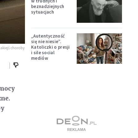
w trudnych i
beznadziejnych
sytuacjach
„Autentyczność
się nie niesie”.
Katoliczki o presji
jakiejś choroby
i sile social
mediów
omocy
zne.
by