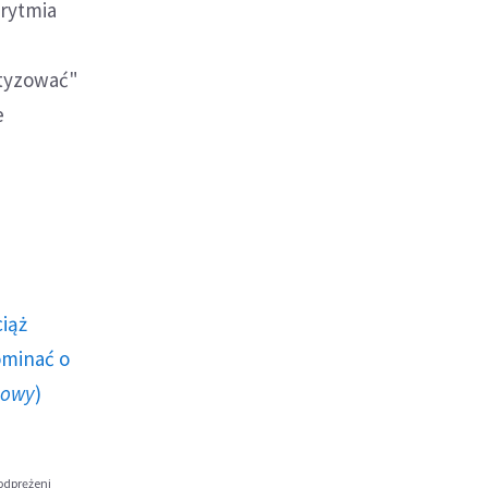
arytmia
otyzować"
e
ciąż
ominać o
howy
)
 odprężeni