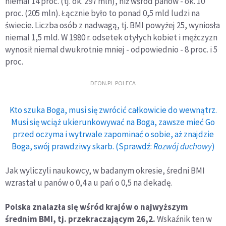
niemal 14 proc. (tj. ok. 297 mln), niż wśród panów - ok. 10
proc. (205 mln). Łącznie było to ponad 0,5 mld ludzi na
świecie. Liczba osób z nadwagą, tj. BMI powyżej 25, wyniosła
niemal 1,5 mld. W 1980 r. odsetek otyłych kobiet i mężczyzn
wynosił niemal dwukrotnie mniej - odpowiednio - 8 proc. i 5
proc.
DEON.PL POLECA
Kto szuka Boga, musi się zwrócić całkowicie do wewnątrz.
Musi się wciąż ukierunkowywać na Boga, zawsze mieć Go
przed oczyma i wytrwale zapominać o sobie, aż znajdzie
Boga, swój prawdziwy skarb. (Sprawdź:
Rozwój duchowy
)
Jak wyliczyli naukowcy, w badanym okresie, średni BMI
wzrastał u panów o 0,4 a u pań o 0,5 na dekadę.
Polska znalazła się wśród krajów o najwyższym
średnim BMI, tj. przekraczającym 26,2.
Wskaźnik ten w