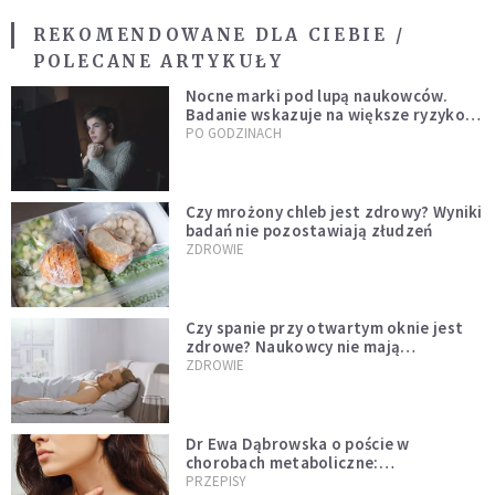
REKOMENDOWANE DLA CIEBIE /
POLECANE ARTYKUŁY
Nocne marki pod lupą naukowców.
Badanie wskazuje na większe ryzyko
zawału
PO GODZINACH
Czy mrożony chleb jest zdrowy? Wyniki
badań nie pozostawiają złudzeń
ZDROWIE
Czy spanie przy otwartym oknie jest
zdrowe? Naukowcy nie mają
wątpliwości
ZDROWIE
Dr Ewa Dąbrowska o poście w
chorobach metaboliczne:
niedoczynność tarczycy ustępuje
PRZEPISY