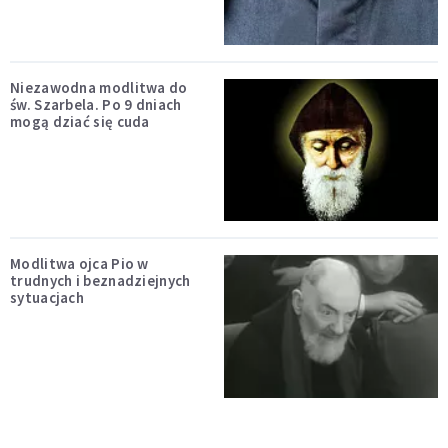
Niezawodna modlitwa do
św. Szarbela. Po 9 dniach
mogą dziać się cuda
Modlitwa ojca Pio w
trudnych i beznadziejnych
sytuacjach