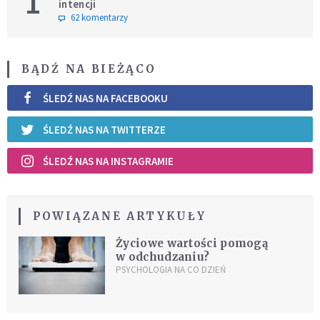
1
intencji
62 komentarzy
BĄDŹ NA BIEŻĄCO
ŚLEDŹ NAS NA FACEBOOKU
ŚLEDŹ NAS NA TWITTERZE
ŚLEDŹ NAS NA INSTAGRAMIE
POWIĄZANE ARTYKUŁY
Życiowe wartości pomogą
w odchudzaniu?
PSYCHOLOGIA NA CO DZIEŃ