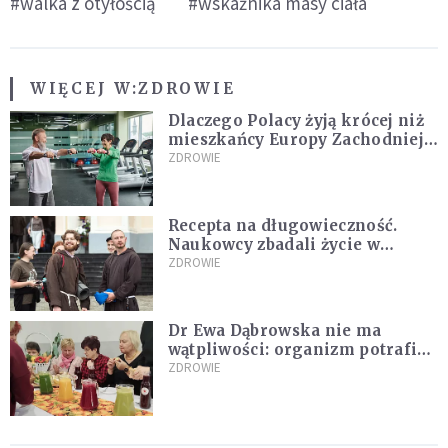
#walka z otyłością
#wskaźnika masy ciała
WIĘCEJ W:
ZDROWIE
Dlaczego Polacy żyją krócej niż
mieszkańcy Europy Zachodniej?
Ekspertka wskazuje główne
ZDROWIE
przyczyny
Recepta na długowieczność.
Naukowcy zbadali życie w
klasztorach
ZDROWIE
Dr Ewa Dąbrowska nie ma
wątpliwości: organizm potrafi
leczyć się sam
ZDROWIE