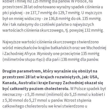
kobiet i mniej niż 125 mmHg dla panów. W Polsce, na
przestrzeni 28 lat odnotowano wyraźny spadek ciśnienia u
płci pięknej - ze 137,7 mmHg do 129,7 mmHg. U mężczyzn
był on mniej widoczny - ze 136,8 mmHg do ok. 135 mmHg.
Ale i tak należymy do czołówki państw o najwyższych
wartościach ciśnienia skurczowego, tj. powyżej 132 mmHg.
Najwyższe wartości ciśnienia skurczowego stwierdzono
wśród mieszkańców krajów bałkańskich oraz we Wschodniej
i Zachodniej Afryce. Wyniosły one przeciętnie 135 mmHg
(milimetrów słupa rtęci) dla pań i 138 mmHg dla panów.
Drugim parametrem, który wyraźnie się obniżył na
przestrzeni 28 lat w krajach rozwiniętych, jak: USA,
Kanada, Australia i kraje Europy Zachodniej okazał się
być całkowity poziom cholesterolu.
W Polsce spadek był
nieznaczny - z 5,35 mmol (milimoli) do 5,15 mmol u kobiet i
z 5,30 mmol do 5,27 mmol u panów. Wzrost stężenia
całkowitego cholesterolu we krwi stwierdzono u