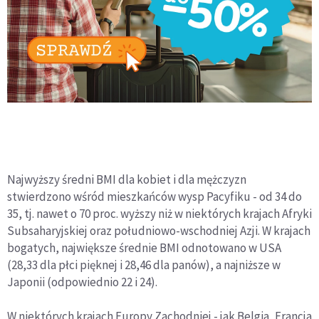
Najwyższy średni BMI dla kobiet i dla mężczyzn
stwierdzono wśród mieszkańców wysp Pacyfiku - od 34 do
35, tj. nawet o 70 proc. wyższy niż w niektórych krajach Afryki
Subsaharyjskiej oraz południowo-wschodniej Azji. W krajach
bogatych, największe średnie BMI odnotowano w USA
(28,33 dla płci pięknej i 28,46 dla panów), a najniższe w
Japonii (odpowiednio 22 i 24).
W niektórych krajach Europy Zachodniej - jak Belgia, Francja