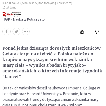
0,4 a u pań o 0,5 na dekadę (fot. foshydog / flickr.com)
15 lat temu
PAP - Nauka w Polsce / slo
Ponad jedna dziesiąta dorosłych mieszkańców
świata cierpi na otyłość, a Polska należy do
krajów o najwyższym średnim wskaźniku
masy ciała - wynika z badań brytyjsko-
amerykańskich, o których informuje tygodnik
"Lancet".
Do takich wniosków doszli naukowcy z Imperial College w
Londynie oraz Harvard University w Bostonie, którzy
przeanalizowali trendy dotyczące zmian wskaźnika masy
ciała (BMI), poziomu cholesterolu we krwi oraz