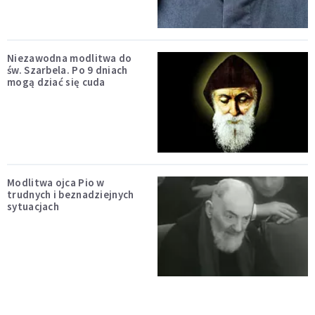
Niezawodna modlitwa do
św. Szarbela. Po 9 dniach
mogą dziać się cuda
Modlitwa ojca Pio w
trudnych i beznadziejnych
sytuacjach