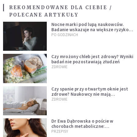
REKOMENDOWANE DLA CIEBIE /
POLECANE ARTYKUŁY
Nocne marki pod lupą naukowców.
Badanie wskazuje na większe ryzyko
zawału
PO GODZINACH
Czy mrożony chleb jest zdrowy? Wyniki
badań nie pozostawiają złudzeń
ZDROWIE
Czy spanie przy otwartym oknie jest
zdrowe? Naukowcy nie mają
wątpliwości
ZDROWIE
Dr Ewa Dąbrowska o poście w
chorobach metaboliczne:
niedoczynność tarczycy ustępuje
PRZEPISY