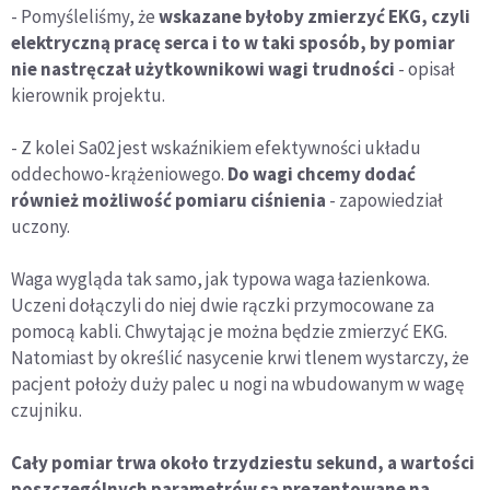
- Pomyśleliśmy, że
wskazane byłoby zmierzyć EKG, czyli
elektryczną pracę serca i to w taki sposób, by pomiar
nie nastręczał użytkownikowi wagi trudności
- opisał
kierownik projektu.
- Z kolei Sa02 jest wskaźnikiem efektywności układu
oddechowo-krążeniowego.
Do wagi chcemy dodać
również możliwość pomiaru ciśnienia
- zapowiedział
uczony.
Waga wygląda tak samo, jak typowa waga łazienkowa.
Uczeni dołączyli do niej dwie rączki przymocowane za
pomocą kabli. Chwytając je można będzie zmierzyć EKG.
Natomiast by określić nasycenie krwi tlenem wystarczy, że
pacjent położy duży palec u nogi na wbudowanym w wagę
czujniku.
Cały pomiar trwa około trzydziestu sekund, a wartości
poszczególnych parametrów są prezentowane na