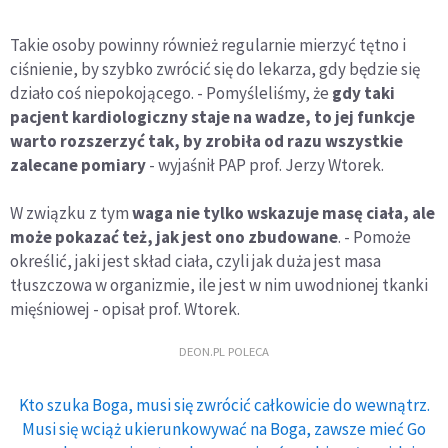
Takie osoby powinny również regularnie mierzyć tętno i
ciśnienie, by szybko zwrócić się do lekarza, gdy będzie się
działo coś niepokojącego. - Pomyśleliśmy, że
gdy taki
pacjent kardiologiczny staje na wadze, to jej funkcje
warto rozszerzyć tak, by zrobiła od razu wszystkie
zalecane pomiary
- wyjaśnił PAP prof. Jerzy Wtorek.
W związku z tym
waga nie tylko wskazuje masę ciała, ale
może pokazać też, jak jest ono zbudowane
. - Pomoże
określić, jaki jest skład ciała, czyli jak duża jest masa
tłuszczowa w organizmie, ile jest w nim uwodnionej tkanki
mięśniowej - opisał prof. Wtorek.
DEON.PL POLECA
Kto szuka Boga, musi się zwrócić całkowicie do wewnątrz.
Musi się wciąż ukierunkowywać na Boga, zawsze mieć Go