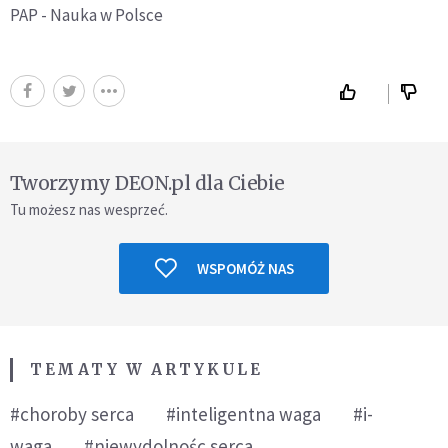
PAP - Nauka w Polsce
Tworzymy DEON.pl dla Ciebie
Tu możesz nas wesprzeć.
WSPOMÓŻ NAS
TEMATY W ARTYKULE
#choroby serca
#inteligentna waga
#i-
waga
#niewydolnośc serca