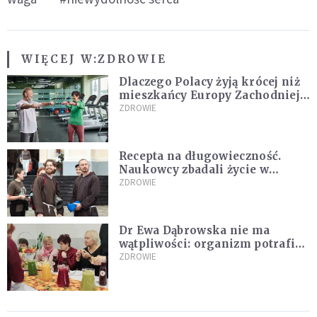
WIĘCEJ W:
ZDROWIE
Dlaczego Polacy żyją krócej niż
mieszkańcy Europy Zachodniej?
Ekspertka wskazuje główne
ZDROWIE
przyczyny
Recepta na długowieczność.
Naukowcy zbadali życie w
klasztorach
ZDROWIE
Dr Ewa Dąbrowska nie ma
wątpliwości: organizm potrafi
leczyć się sam
ZDROWIE