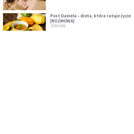
Post Daniela - dieta, która ratuje życie
[ROZMOWA]
ZDROWIE
Stereotypy, wstyd, samotność. Czy
kobiece ciała muszą być tematem
tabu?
INTELIGENTNE ŻYCIE