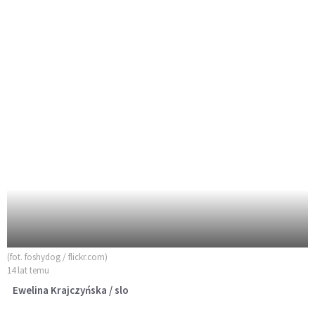
(fot. foshydog / flickr.com)
14 lat temu
Ewelina Krajczyńska / slo