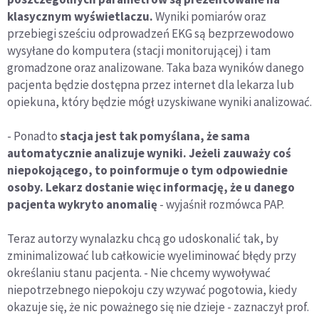
klasycznym wyświetlaczu.
Wyniki pomiarów oraz
przebiegi sześciu odprowadzeń EKG są bezprzewodowo
wysyłane do komputera (stacji monitorującej) i tam
gromadzone oraz analizowane. Taka baza wyników danego
pacjenta będzie dostępna przez internet dla lekarza lub
opiekuna, który będzie mógł uzyskiwane wyniki analizować.
- Ponadto
stacja jest tak pomyślana, że sama
automatycznie analizuje wyniki. Jeżeli zauważy coś
niepokojącego, to poinformuje o tym odpowiednie
osoby. Lekarz dostanie więc informację, że u danego
pacjenta wykryto anomalię
- wyjaśnił rozmówca PAP.
Teraz autorzy wynalazku chcą go udoskonalić tak, by
zminimalizować lub całkowicie wyeliminować błędy przy
określaniu stanu pacjenta. - Nie chcemy wywoływać
niepotrzebnego niepokoju czy wzywać pogotowia, kiedy
okazuje się, że nic poważnego się nie dzieje - zaznaczył prof.