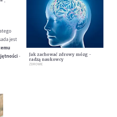
j"
-
latego
sada jest
czemu
Jak zachować zdrowy mózg -
jętności
-
radzą naukowcy
ZDROWIE