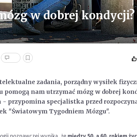
mózg w dobrej kondycji?
telektualne zadania, porządny wysiłek fizycz
iu pomogą nam utrzymać mózg w dobrej kond
ta - przypomina specjalistka przed rozpoczy
ałek "Światowym Tygodniem Mózgu".
logii poznawczej wynika, że
między 50. a 60. rokiem życ