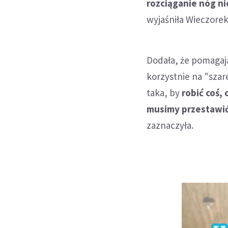
rozciąganie nóg ni
wyjaśniła Wieczorek
Dodała, że pomagają
korzystnie na "szar
taka, by
robić coś,
musimy przestawić 
zaznaczyła.