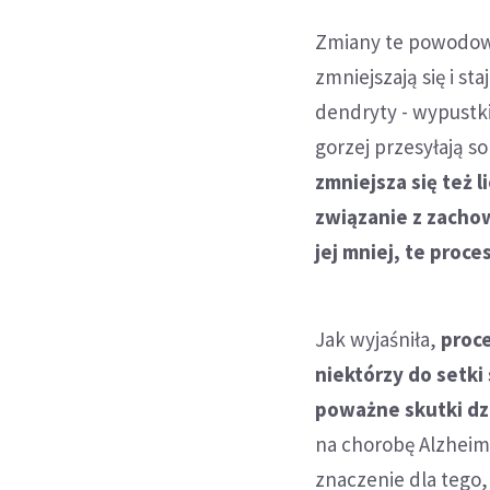
Zmiany te powodowa
zmniejszają się i st
dendryty - wypustki
gorzej przesyłają s
zmniejsza się też 
związanie z zachow
jej mniej, te proce
Jak wyjaśniła,
proce
niektórzy do setki
poważne skutki dz
na chorobę Alzheim
znaczenie dla tego,