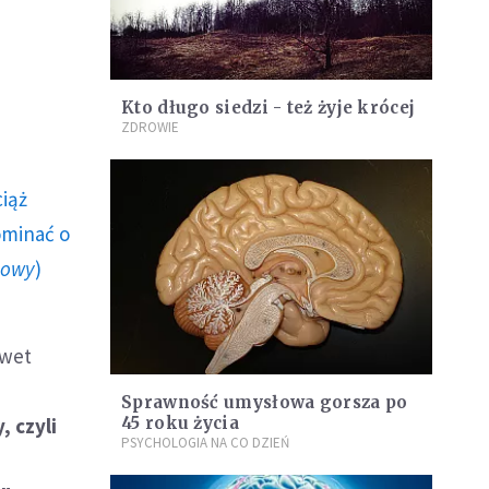
Kto długo siedzi - też żyje krócej
ZDROWIE
ciąż
ominać o
howy
)
awet
Sprawność umysłowa gorsza po
, czyli
45 roku życia
PSYCHOLOGIA NA CO DZIEŃ