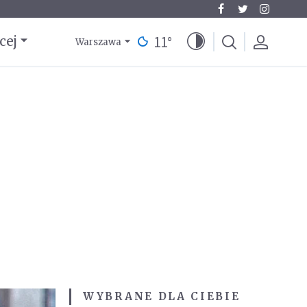
11
°
cej
Warszawa
WYBRANE DLA CIEBIE