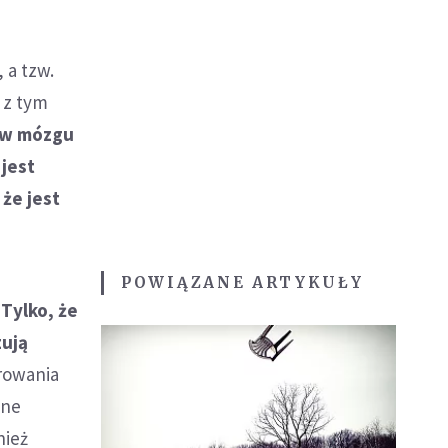
 a tzw.
u z tym
 w mózgu
 jest
że jest
POWIĄZANE ARTYKUŁY
 Tylko, że
zują
rowania
mne
nież