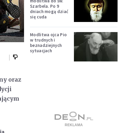
modlitwa do św.
Szarbela. Po 9
dniach mogą dziać
się cuda
Modlitwa ojca Pio
w trudnych i
beznadziejnych
sytuacjach
ny oraz
ycji
nającym
ia