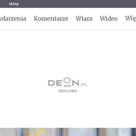
g
Sklep
Wię
darzenia
Komentarze
Wiara
Wideo