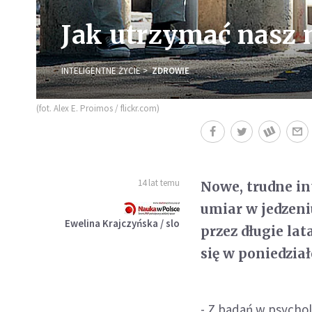
Jak utrzymać nasz 
INTELIGENTNE ŻYCIE
ZDROWIE
(fot. Alex E. Proimos / flickr.com)
14 lat temu
Nowe, trudne in
umiar w jedzen
Ewelina Krajczyńska / slo
przez długie la
się w poniedzi
- Z badań w psycho