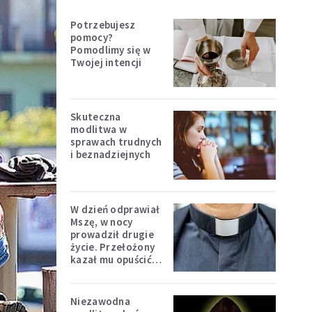
Potrzebujesz
pomocy?
Pomodlimy się w
Twojej intencji
Skuteczna
modlitwa w
sprawach trudnych
i beznadziejnych
W dzień odprawiał
Mszę, w nocy
prowadził drugie
życie. Przełożony
kazał mu opuścić
zakon
Niezawodna