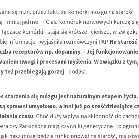
ne są m.in. przez fakt, że komórki mózgu na starość
ają "mniej jędrne". - Ciała komórek nerwowych kurczą się,
 łączące komórki - stają się krótsze i cieńsze, w związk
obie informacje - wyjaśniła rozmówczyni PAP.
Na starość
liczba receptorów np. dopaminy. - Jej funkcjonowanie
aniem uwagi i procesami myślenia. W związku z tym, 
sy też przebiegają gorzej
- dodała.
s starzenia się mózgu jest naturalnym etapem życia.
 są sprawni umysłowo, a inni już po sześćdziesiątce c
iałania czasu
. Choć duży wpływ na skłonność do zacho
era czy Parkinsona mają czynniki genetyczne, to ogro
 jak nasz mózg będzie funkcjonował na starość, ma rów