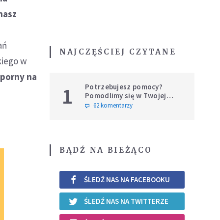
nasz
a
ań
NAJCZĘŚCIEJ CZYTANE
kiego w
dporny na
Potrzebujesz pomocy?
1
Pomodlimy się w Twojej
intencji
62 komentarzy
BĄDŹ NA BIEŻĄCO
ŚLEDŹ NAS NA FACEBOOKU
ŚLEDŹ NAS NA TWITTERZE