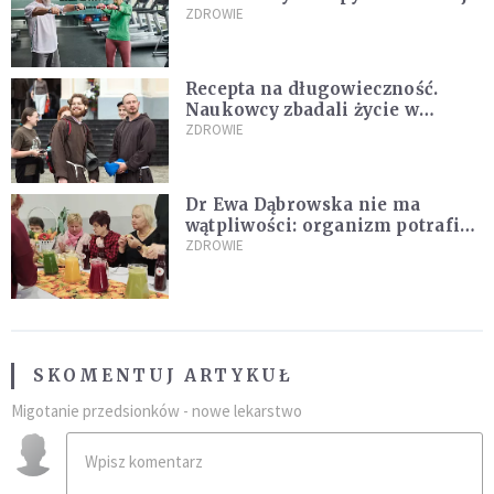
Ekspertka wskazuje główne
ZDROWIE
przyczyny
Recepta na długowieczność.
Naukowcy zbadali życie w
klasztorach
ZDROWIE
Dr Ewa Dąbrowska nie ma
wątpliwości: organizm potrafi
leczyć się sam
ZDROWIE
SKOMENTUJ ARTYKUŁ
Migotanie przedsionków - nowe lekarstwo