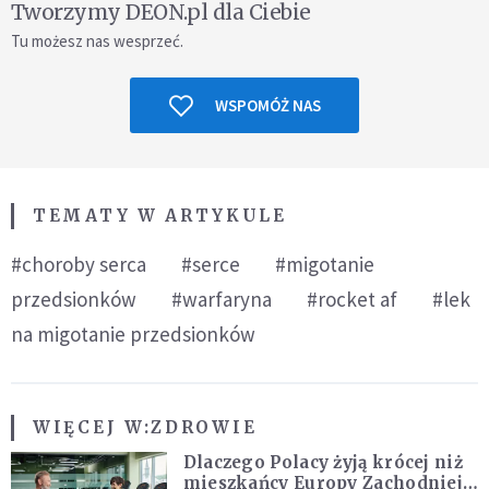
Tworzymy DEON.pl dla Ciebie
Tu możesz nas wesprzeć.
WSPOMÓŻ NAS
TEMATY W ARTYKULE
#choroby serca
#serce
#migotanie
przedsionków
#warfaryna
#rocket af
#lek
na migotanie przedsionków
WIĘCEJ W:
ZDROWIE
Dlaczego Polacy żyją krócej niż
mieszkańcy Europy Zachodniej?