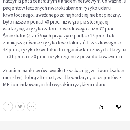
naczynia poza centralnym układem nerwowym. Co ważne, u
pacjentów leczonych riwaroksabanem ryzyko udaru
krwotocznego, uważanego za najbardziej niebezpieczny,
było niższe o ponad 40 proc. niż w grupie stosującej
warfarynę, a ryzyko zatoru obwodowego - aż o 77 proc.
Śmiertelność z różnych przyczyn spadła o 15 proc. Lek
zmniejszał również ryzyko krwotoku śródczaszkowego - o
33 proc., ryzyko krwotoku do organów kluczowych dla życia
- o 31 proc. i o 50 proc. ryzyko zgonu z powodu krwawienia.
Zdaniem naukowców, wyniki te wskazują, że riwaroksaban
może być dobrą alternatywą dla warfaryny u pacjentów z
MP i umiarkowanym lub wysokim ryzykiem udaru.