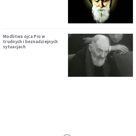
Modlitwa ojca Pio w
trudnych i beznadziejnych
sytuacjach