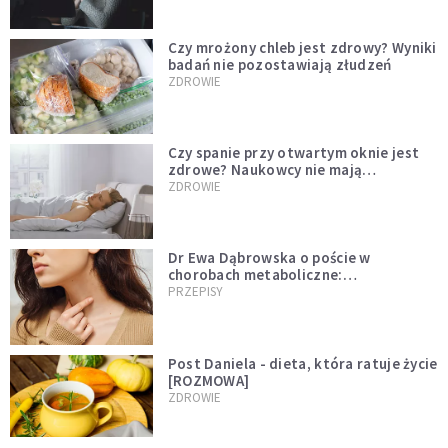
Czy mrożony chleb jest zdrowy? Wyniki
badań nie pozostawiają złudzeń
ZDROWIE
Czy spanie przy otwartym oknie jest
zdrowe? Naukowcy nie mają
wątpliwości
ZDROWIE
Dr Ewa Dąbrowska o poście w
chorobach metaboliczne:
niedoczynność tarczycy ustępuje
PRZEPISY
Post Daniela - dieta, która ratuje życie
[ROZMOWA]
ZDROWIE