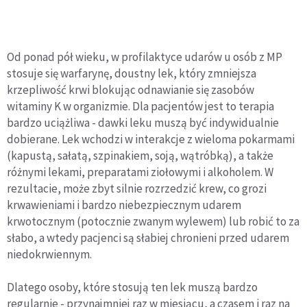
Od ponad pół wieku, w profilaktyce udarów u osób z MP
stosuje się warfarynę, doustny lek, który zmniejsza
krzepliwość krwi blokując odnawianie się zasobów
witaminy K w organizmie. Dla pacjentów jest to terapia
bardzo uciążliwa - dawki leku muszą być indywidualnie
dobierane. Lek wchodzi w interakcje z wieloma pokarmami
(kapustą, sałatą, szpinakiem, soją, wątróbką), a także
różnymi lekami, preparatami ziołowymi i alkoholem. W
rezultacie, może zbyt silnie rozrzedzić krew, co grozi
krwawieniami i bardzo niebezpiecznym udarem
krwotocznym (potocznie zwanym wylewem) lub robić to za
słabo, a wtedy pacjenci są słabiej chronieni przed udarem
niedokrwiennym.
Dlatego osoby, które stosują ten lek muszą bardzo
regularnie - przynajmniej raz w miesiącu, a czasem i raz na