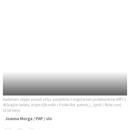
Badaniem objęto ponad 14 tys. pacjentów z migotaniem przedsionków (MP) z
45 krajów świata, w tym 528 osób z Polski (fot. patrick_j._lynch / flickr.com)
15 lat temu
Joanna Morga / PAP / slo