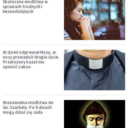
Skuteczna modlitwa w
sprawach trudnych i
beznadziejnych
W dzień odprawiał Mszę, w
nocy prowadził drugie życie.
Przełożony kazał mu
opuścić zakon
Niezawodna modlitwa do
św. Szarbela. Po 9 dniach
mogą dziać się cuda