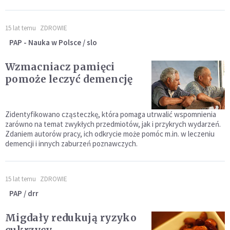
15 lat temu
ZDROWIE
PAP - Nauka w Polsce / slo
Wzmacniacz pamięci
pomoże leczyć demencję
Zidentyfikowano cząsteczkę, która pomaga utrwalić wspomnienia
zarówno na temat zwykłych przedmiotów, jak i przykrych wydarzeń.
Zdaniem autorów pracy, ich odkrycie może pomóc m.in. w leczeniu
demencji i innych zaburzeń poznawczych.
15 lat temu
ZDROWIE
PAP / drr
Migdały redukują ryzyko
cukrzycy