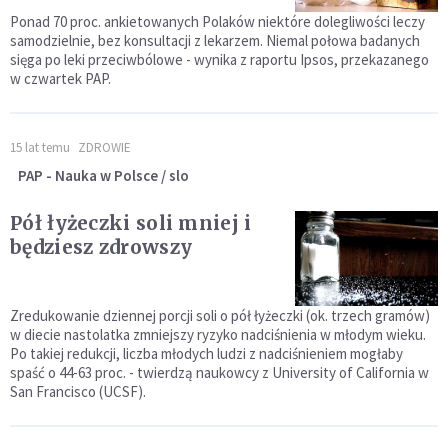
Ponad 70 proc. ankietowanych Polaków niektóre dolegliwości leczy
samodzielnie, bez konsultacji z lekarzem. Niemal połowa badanych
sięga po leki przeciwbólowe - wynika z raportu Ipsos, przekazanego
w czwartek PAP.
15 lat temu
ZDROWIE
PAP - Nauka w Polsce / slo
Pół łyżeczki soli mniej i
będziesz zdrowszy
Zredukowanie dziennej porcji soli o pół łyżeczki (ok. trzech gramów)
w diecie nastolatka zmniejszy ryzyko nadciśnienia w młodym wieku.
Po takiej redukcji, liczba młodych ludzi z nadciśnieniem mogłaby
spaść o 44-63 proc. - twierdzą naukowcy z University of California w
San Francisco (UCSF).