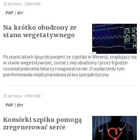
15 lat temu
ZDROWIE
PAP / drr
Na krótko obudzony ze
stanu wegetatywnego
Po pięciu latach śpiączki pacjent ze szpitala w Wenecji, znajdujący się
w stanie wegetatywnym, został z niej obudzony i przez 6 godzin
rozumiał polecenia lekarzy i reagował na nie. O wydarzeniu tym
poinformowała międzynarodowa prasa specjalistyczna.
15 lat temu
ZDROWIE
PAP / drr
Komórki szpiku pomogą
zregenerować serce