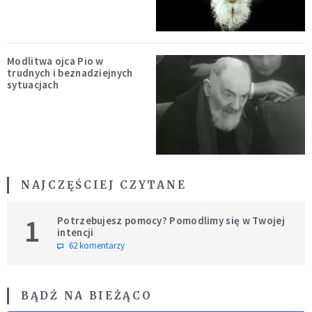
Modlitwa ojca Pio w
trudnych i beznadziejnych
sytuacjach
NAJCZĘŚCIEJ CZYTANE
1
Potrzebujesz pomocy? Pomodlimy się w Twojej
intencji
62 komentarzy
BĄDŹ NA BIEŻĄCO