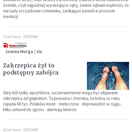
ósemki, czyli najpóźniej wyrastające zęby, zwane zębami mądrości, to
narządy szczątkowe człowieka, zanikające powoli w procesie
ewolucji.
15 lat temu
ZDROWIE
Joanna Morga / slo
Zakrzepica żył to
podstępny zabójca
Silny ból łydki, opuchlizna, zaczerwienienie mogą być objawami
zakrzepicy żył głębokich. Ta poważna i choroba, na którą co roku
zapada 60 tys. Polaków może - nieleczona - doprowadzić w ciągu
kilku sekund do zgonu - alarmują lekarze.
15 lat temu
ZDROWIE