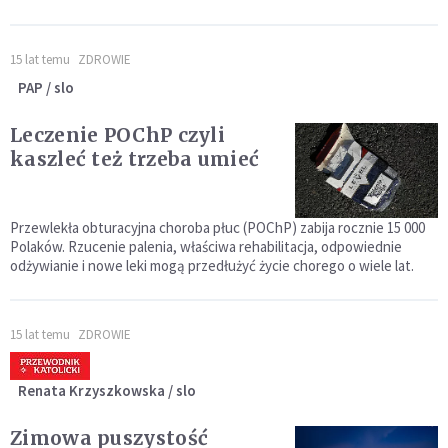
15 lat temu
ZDROWIE
PAP / slo
Leczenie POChP czyli
kaszleć też trzeba umieć
Przewlekła obturacyjna choroba płuc (POChP) zabija rocznie 15 000
Polaków. Rzucenie palenia, właściwa rehabilitacja, odpowiednie
odżywianie i nowe leki mogą przedłużyć życie chorego o wiele lat.
15 lat temu
ZDROWIE
Renata Krzyszkowska / slo
Zimowa puszystość