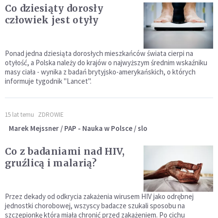
Co dziesiąty dorosły
człowiek jest otyły
Ponad jedna dziesiąta dorosłych mieszkańców świata cierpi na
otyłość, a Polska należy do krajów o najwyższym średnim wskaźniku
masy ciała - wynika z badań brytyjsko-amerykańskich, o których
informuje tygodnik "Lancet".
15 lat temu
ZDROWIE
Marek Mejssner / PAP - Nauka w Polsce / slo
Co z badaniami nad HIV,
gruźlicą i malarią?
Przez dekady od odkrycia zakażenia wirusem HIV jako odrębnej
jednostki chorobowej, wszyscy badacze szukali sposobu na
szczepionkę która miała chronić przed zakażeniem. Po cichu