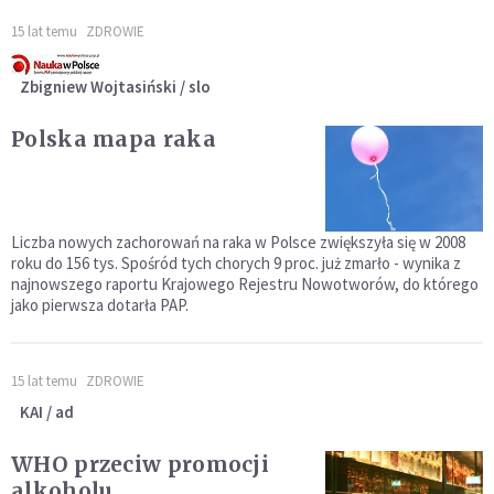
15 lat temu
ZDROWIE
Zbigniew Wojtasiński / slo
Polska mapa raka
Liczba nowych zachorowań na raka w Polsce zwiększyła się w 2008
roku do 156 tys. Spośród tych chorych 9 proc. już zmarło - wynika z
najnowszego raportu Krajowego Rejestru Nowotworów, do którego
jako pierwsza dotarła PAP.
15 lat temu
ZDROWIE
KAI / ad
WHO przeciw promocji
alkoholu