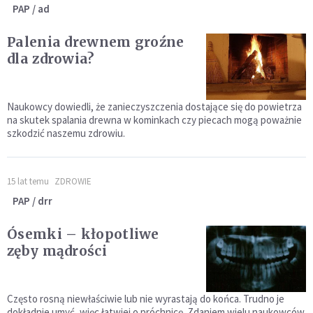
PAP / ad
Palenia drewnem groźne
dla zdrowia?
Naukowcy dowiedli, że zanieczyszczenia dostające się do powietrza
na skutek spalania drewna w kominkach czy piecach mogą poważnie
szkodzić naszemu zdrowiu.
15 lat temu
ZDROWIE
PAP / drr
Ósemki – kłopotliwe
zęby mądrości
Często rosną niewłaściwie lub nie wyrastają do końca. Trudno je
dokładnie umyć, więc łatwiej o próchnicę. Zdaniem wielu naukowców