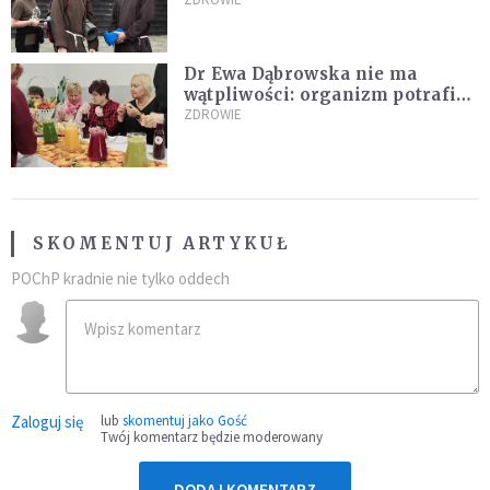
klasztorach
Dr Ewa Dąbrowska nie ma
wątpliwości: organizm potrafi
leczyć się sam
ZDROWIE
SKOMENTUJ ARTYKUŁ
POChP kradnie nie tylko oddech
Zaloguj się
lub
skomentuj jako Gość
Twój komentarz będzie moderowany
DODAJ KOMENTARZ