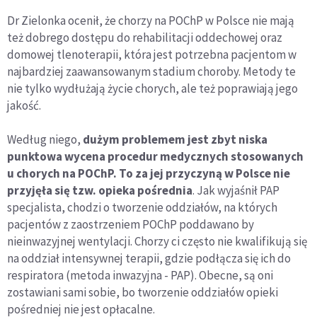
Dr Zielonka ocenił, że chorzy na POChP w Polsce nie mają
też dobrego dostępu do rehabilitacji oddechowej oraz
domowej tlenoterapii, która jest potrzebna pacjentom w
najbardziej zaawansowanym stadium choroby. Metody te
nie tylko wydłużają życie chorych, ale też poprawiają jego
jakość.
Według niego,
dużym problemem jest zbyt niska
punktowa wycena procedur medycznych stosowanych
u chorych na POChP. To za jej przyczyną w Polsce nie
przyjęła się tzw. opieka pośrednia
. Jak wyjaśnił PAP
specjalista, chodzi o tworzenie oddziałów, na których
pacjentów z zaostrzeniem POChP poddawano by
nieinwazyjnej wentylacji. Chorzy ci często nie kwalifikują się
na oddział intensywnej terapii, gdzie podłącza się ich do
respiratora (metoda inwazyjna - PAP). Obecne, są oni
zostawiani sami sobie, bo tworzenie oddziałów opieki
pośredniej nie jest opłacalne.