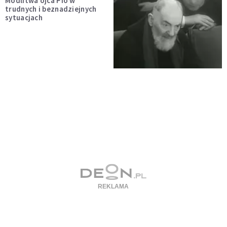
Modlitwa ojca Pio w
trudnych i beznadziejnych
sytuacjach