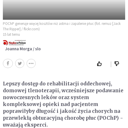
POChP generuje więcej kosztów niż astma i zapalenie płuc (fot. remuz [Jack
The Ripper] / flickr.com)
15 lat temu
Joanna Morga / slo
Lepszy dostęp do rehabilitacji oddechowej,
domowej tlenoterapii, wcześniejsze podawanie
nowoczesnych leków oraz system
kompleksowej opieki nad pacjentem
poprawiłyby długość i jakość życia chorych na
przewlekłą obturacyjną chorobę płuc (POChP) -
uważają eksperci.