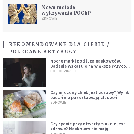
Nowa metoda
wykrywania POChP
ZDROWIE
REKOMENDOWANE DLA CIEBIE /
POLECANE ARTYKUŁY
Nocne marki pod lupą naukowców.
Badanie wskazuje na większe ryzyko
zawału
PO GODZINACH
Czy mrożony chleb jest zdrowy? Wyniki
badań nie pozostawiają złudzeń
ZDROWIE
Czy spanie przy otwartym oknie jest
zdrowe? Naukowcy nie mają
wątpliwości
ZDROWIE