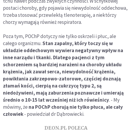
tchu nawet podczas zwykłych czynności. W schyłkowej
postaci choroby, gdy pojawia się niewydolność oddechowa,
trzeba stosować przewlekłą tlenoterapię, a niektórzy
chorzy wymagają również respiratora.
Poza tym, POChP dotyczy nie tylko oskrzeli i płuc, ale
całego organizmu.
Stan zapalny, który toczy się w
układzie oddechowym wywiera negatywny wpływ na
inne narządu i tkanki. Dlatego pacjenci z tym
schorzeniem są bardziej narażeni na choroby układu
krążenia, jak zawał serca, niewydolność krążenia,
powikłania zakrzepowo-zatorowe, częściej doznają
złamań kości, cierpią na cukrzycę typu 2, są
niedożywieni, mają zaburzenia poznawcze i umierają
średnio o 10-15 lat wcześniej niż ich rówieśnicy
. - My
mówimy, że
na POChP chorują nie tylko płuca, ale cały
człowiek
- powiedział dr Dąbrowiecki.
DEON.PL POLECA