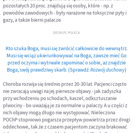
pozostałych 10 proc. znajdują się osoby, które - np. z
powodów zawodowych - były narażone na toksyczne pyły i
gazy, a także bierni palacze.
DEON.PL POLECA
Kto szuka Boga, musi się zwrócić całkowicie do wewnątrz.
Musi się wciąż ukierunkowywać na Boga, zawsze mieć Go
przed oczyma i wytrwale zapominać o sobie, aż znajdzie
Boga, swój prawdziwy skarb. (Sprawdź:
Rozwój duchowy
)
Choroba rozwija się średnio przez 20-30 lat. Pacjenci często
nie zwracają uwagi na jej pierwsze objawy - jak zadyszka
przy wchodzeniu po schodach, kaszel, odksztuszanie
plwociny - bo uważają je za normalne u palaczy. A u części z
nich objawy mogą długo nie występować. Nieleczona
POChP stopniowo pogarsza przepływ powietrza przez drogi
oddechowe, tak że z czasem pacjentom zaczyna brakować