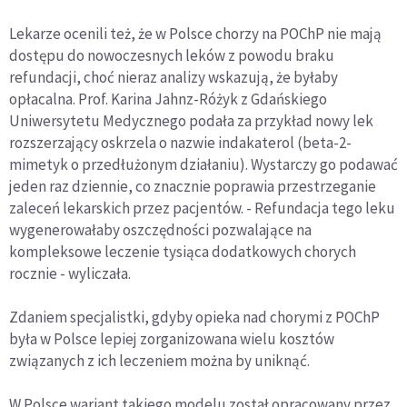
Lekarze ocenili też, że w Polsce chorzy na POChP nie mają
dostępu do nowoczesnych leków z powodu braku
refundacji, choć nieraz analizy wskazują, że byłaby
opłacalna. Prof. Karina Jahnz-Różyk z Gdańskiego
Uniwersytetu Medycznego podała za przykład nowy lek
rozszerzający oskrzela o nazwie indakaterol (beta-2-
mimetyk o przedłużonym działaniu). Wystarczy go podawać
jeden raz dziennie, co znacznie poprawia przestrzeganie
zaleceń lekarskich przez pacjentów. - Refundacja tego leku
wygenerowałaby oszczędności pozwalające na
kompleksowe leczenie tysiąca dodatkowych chorych
rocznie - wyliczała.
Zdaniem specjalistki, gdyby opieka nad chorymi z POChP
była w Polsce lepiej zorganizowana wielu kosztów
związanych z ich leczeniem można by uniknąć.
W Polsce wariant takiego modelu został opracowany przez