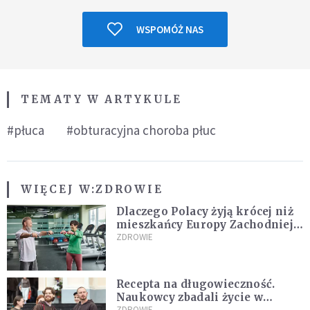
WSPOMÓŻ NAS
TEMATY W ARTYKULE
#płuca
#obturacyjna choroba płuc
WIĘCEJ W:
ZDROWIE
Dlaczego Polacy żyją krócej niż
mieszkańcy Europy Zachodniej?
Ekspertka wskazuje główne
ZDROWIE
przyczyny
Recepta na długowieczność.
Naukowcy zbadali życie w
ZDROWIE