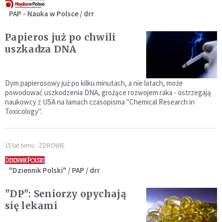
PAP - Nauka w Polsce / drr
Papieros już po chwili
uszkadza DNA
Dym papierosowy już po kilku minutach, a nie latach, może
powodować uszkodzenia DNA, grożące rozwojem raka - ostrzegają
naukowcy z USA na łamach czasopisma "Chemical Research in
Toxicology".
15 lat temu
ZDROWIE
"Dziennik Polski" / PAP / drr
"DP": Seniorzy opychają
się lekami