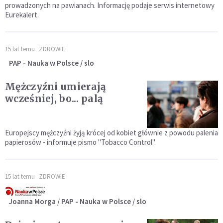
prowadzonych na pawianach. Informację podaje serwis internetowy
Eurekalert.
15 lat temu
ZDROWIE
PAP - Nauka w Polsce / slo
Mężczyźni umierają
wcześniej, bo... palą
Europejscy mężczyźni żyją krócej od kobiet głównie z powodu palenia
papierosów - informuje pismo "Tobacco Control".
15 lat temu
ZDROWIE
Joanna Morga / PAP - Nauka w Polsce / slo