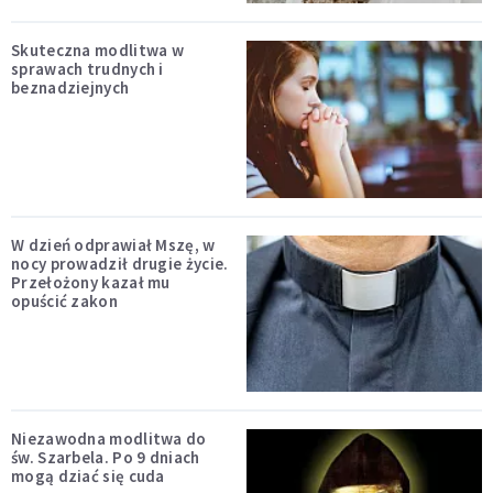
Skuteczna modlitwa w
sprawach trudnych i
beznadziejnych
W dzień odprawiał Mszę, w
nocy prowadził drugie życie.
Przełożony kazał mu
opuścić zakon
Niezawodna modlitwa do
św. Szarbela. Po 9 dniach
mogą dziać się cuda