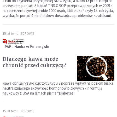
z nim do czynienia przynajmniej raz w życiu, a około 15 proc. cierpi na
przewlekłą postać. Z badań TNS OBOP przeprowadzonych w 2009 r.
na reprezentatywnej próbie 1000 osób, które ukończyły 15. rok życia,
wynika, że ponad 4 mln Polaków doświadcza problemów z zatokami.
15 lat temu
ZDROWIE
PAP - Nauka w Polsce / slo
Dlaczego kawa może
chronić przed cukrzycą?
Kawa obniża ryzyko cukrzycy typu 2 poprzez wpływ na poziom białka
neutralizującego aktywność hormonów płciowych - informują
naukowcy z USA na łamach pisma "Diabetes".
15 lat temu
ZDROWIE