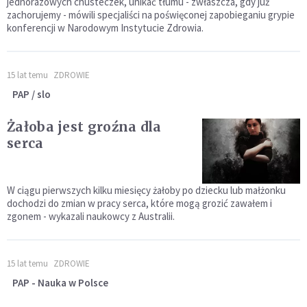
jednorazowych chusteczek, unikać tłumu - zwłaszcza, gdy już
zachorujemy - mówili specjaliści na poświęconej zapobieganiu grypie
konferencji w Narodowym Instytucie Zdrowia.
15 lat temu
ZDROWIE
PAP / slo
Żałoba jest groźna dla
serca
W ciągu pierwszych kilku miesięcy żałoby po dziecku lub małżonku
dochodzi do zmian w pracy serca, które mogą grozić zawałem i
zgonem - wykazali naukowcy z Australii.
15 lat temu
ZDROWIE
PAP - Nauka w Polsce