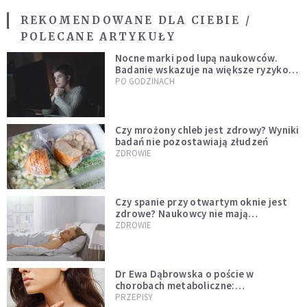
REKOMENDOWANE DLA CIEBIE /
POLECANE ARTYKUŁY
Nocne marki pod lupą naukowców.
Badanie wskazuje na większe ryzyko
zawału
PO GODZINACH
Czy mrożony chleb jest zdrowy? Wyniki
badań nie pozostawiają złudzeń
ZDROWIE
Czy spanie przy otwartym oknie jest
zdrowe? Naukowcy nie mają
wątpliwości
ZDROWIE
Dr Ewa Dąbrowska o poście w
chorobach metaboliczne:
niedoczynność tarczycy ustępuje
PRZEPISY