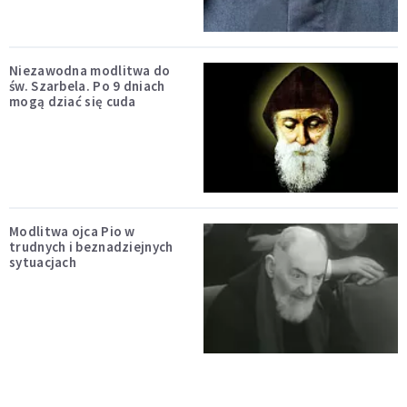
Niezawodna modlitwa do
św. Szarbela. Po 9 dniach
mogą dziać się cuda
Modlitwa ojca Pio w
trudnych i beznadziejnych
sytuacjach