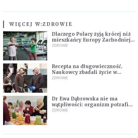
WIĘCEJ W:
ZDROWIE
Dlaczego Polacy żyją krócej niż
mieszkańcy Europy Zachodniej?
Ekspertka wskazuje główne
ZDROWIE
przyczyny
Recepta na długowieczność.
Naukowcy zbadali życie w
klasztorach
ZDROWIE
Dr Ewa Dąbrowska nie ma
wątpliwości: organizm potrafi
leczyć się sam
ZDROWIE