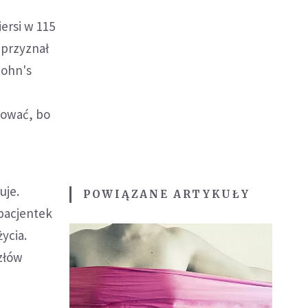
ersi w 115
 przyznał
John's
tować, bo
uje.
POWIĄZANE ARTYKUŁY
 pacjentek
ycia.
złów