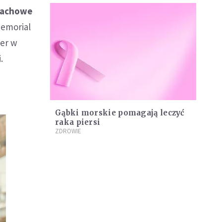
 pachowe
Memorial
ter w
.
Gąbki morskie pomagają leczyć
raka piersi
ZDROWIE