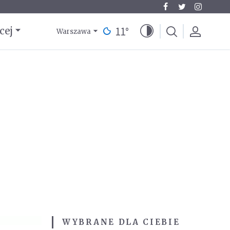
11
°
cej
Warszawa
WYBRANE DLA CIEBIE