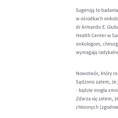
Sugerują to badania
w ośrodkach onkolo
dr Armando E. Giuli
Health Center w San
onkologom, chirurg
wymagają radykaln
Nowotwór, który roz
Sądzono zatem, że j
- będzie mogła zmni
Zdarza się zatem, ż
chłonnych (zgodnie