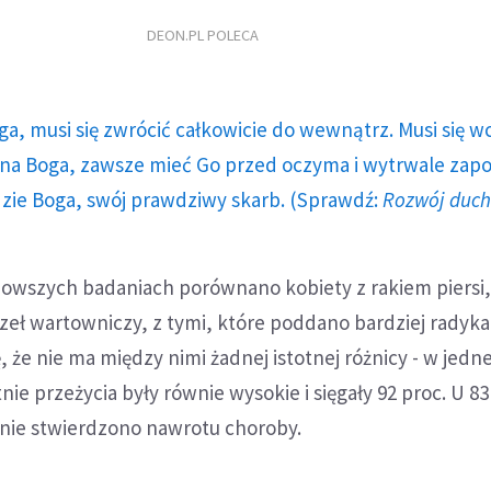
DEON.PL POLECA
ga, musi się zwrócić całkowicie do wewnątrz. Musi się w
a Boga, zawsze mieć Go przed oczyma i wytrwale zap
dzie Boga, swój prawdziwy skarb. (Sprawdź:
Rozwój duc
nowszych badaniach porównano kobiety z rakiem piersi
zeł wartowniczy, z tymi, które poddano bardziej radyka
ę, że nie ma między nimi żadnej istotnej różnicy - w jednej
tnie przeżycia były równie wysokie i sięgały 92 proc. U 83
 nie stwierdzono nawrotu choroby.