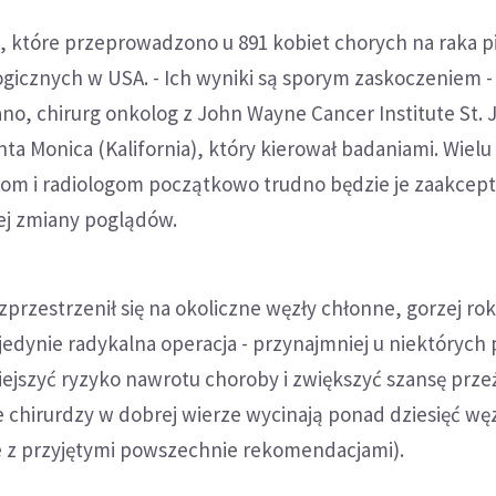
, które przeprowadzono u 891 kobiet chorych na raka pi
gicznych w USA. - Ich wyniki są sporym zaskoczeniem -
ano, chirurg onkolog z John Wayne Cancer Institute St. 
ta Monica (Kalifornia), który kierował badaniami. Wielu
om i radiologom początkowo trudno będzie je zaakcep
ej zmiany poglądów.
przestrzenił się na okoliczne węzły chłonne, gorzej rok
edynie radykalna operacja - przynajmniej u niektórych
ejszyć ryzyko nawrotu choroby i zwiększyć szansę przeż
e chirurdzy w dobrej wierze wycinają ponad dziesięć wę
 z przyjętymi powszechnie rekomendacjami).