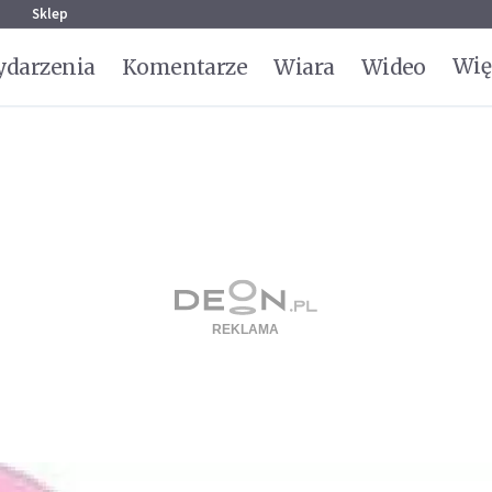
g
Sklep
Wię
darzenia
Komentarze
Wiara
Wideo