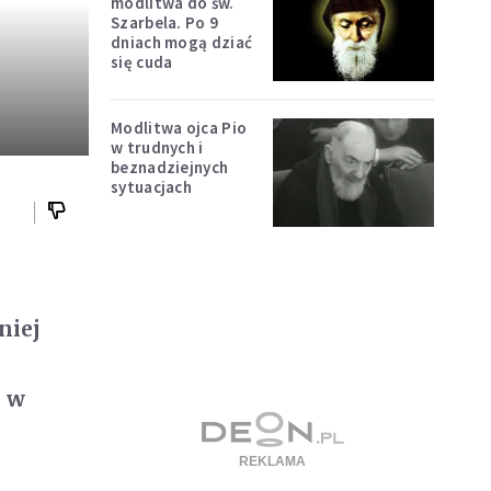
modlitwa do św.
Szarbela. Po 9
dniach mogą dziać
się cuda
Modlitwa ojca Pio
w trudnych i
beznadziejnych
sytuacjach
niej
o w