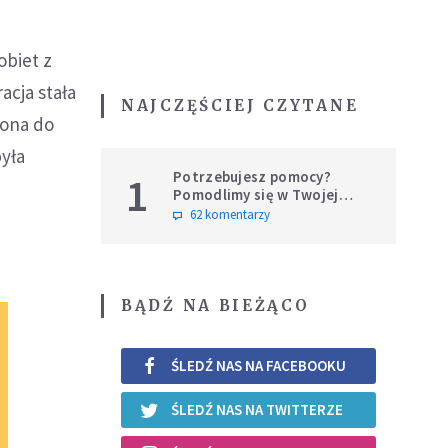
obiet z
acja stała
NAJCZĘŚCIEJ CZYTANE
 ona do
była
Potrzebujesz pomocy?
1
Pomodlimy się w Twojej
intencji
62 komentarzy
BĄDŹ NA BIEŻĄCO
ŚLEDŹ NAS NA FACEBOOKU
ŚLEDŹ NAS NA TWITTERZE