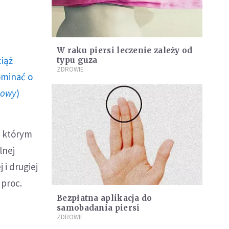
W raku piersi leczenie zależy od
ciąż
typu guza
ZDROWIE
ominać o
howy
)
, którym
lnej
 i drugiej
 proc.
Bezpłatna aplikacja do
samobadania piersi
ZDROWIE