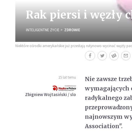
Rak piersi i węzły 
INTELIGENTNE ŻYCIE
ZDROWIE
Niektóre ośrodki amerykańskie już przestają rutynowo wycinać węzły p
15 lat temu
Nie zawsze trze
wymagających op
Zbigniew Wojtasiński / slo
radykalnego za
przeprowadzony
najnowszym wyd
Association".