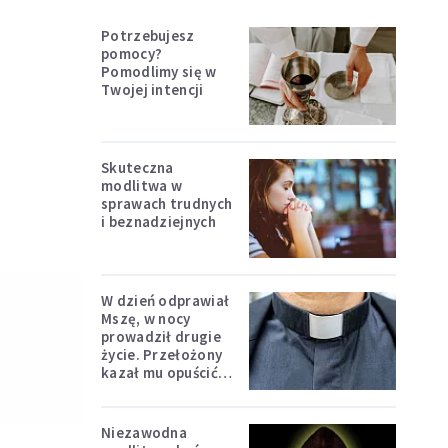
Potrzebujesz
pomocy?
Pomodlimy się w
Twojej intencji
Skuteczna
modlitwa w
sprawach trudnych
i beznadziejnych
W dzień odprawiał
Mszę, w nocy
prowadził drugie
życie. Przełożony
kazał mu opuścić
zakon
Niezawodna