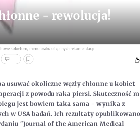
chłonne - rewolucja!
achowe kobietom, mimo braku oficjalnych rekomendacji
ba usuwać okoliczne węzły chłonne u kobiet
eracji z powodu raka piersi. Skuteczność m
biegu jest bowiem taka sama - wynika z
ch w USA badań. Ich rezultaty opublikowan
aniu "Journal of the American Medical