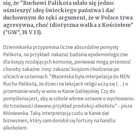
się, że "Ruchowi Palikota udało się jedno:
ośmieszyć ideę świeckiego państwa i dać
duchownym do ręki argument, że w Polsce trwa
agresywna, choć idiotyczna walka z Kościołem"
("GW", 18 V 13).
Dziennikarka przypomina liczne absurdalne pomysły
Palikota, na przykład: nakazać badania epidemiologiczne
dla księży rozdających komunię, ponieważ mogą przenosić
choroby zakaźne. Inny: zakazać księżom chodzenia po
ulicach w sutannach. "Błazeńska była interpelacja do MEN
Ruchu Palikota, że dzieci na lekcjach religii uczą się (…) o
przemianie wody w wino w Kanie Galilejskiej. Czy do
pomyślenia jest, aby w szkole wbrew ustawie o wychowaniu
do trzeźwości dawano przykład produkcji alkoholu" - pisze
Wiśniewska. Taką interpretację cudu w Kanie dał
biznesmen, który sam dorobił się fortuny na handlu
alkoholem.