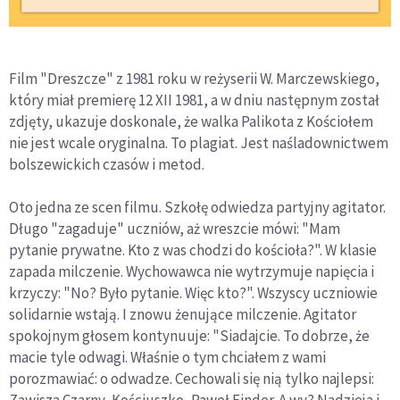
Film "Dreszcze" z 1981 roku w reżyserii W. Marczewskiego,
który miał premierę 12 XII 1981, a w dniu następnym został
zdjęty, ukazuje doskonale, że walka Palikota z Kościołem
nie jest wcale oryginalna. To plagiat. Jest naśladownictwem
bolszewickich czasów i metod.
Oto jedna ze scen filmu. Szkołę odwiedza partyjny agitator.
Długo "zagaduje" uczniów, aż wreszcie mówi: "Mam
pytanie prywatne. Kto z was chodzi do kościoła?". W klasie
zapada milczenie. Wychowawca nie wytrzymuje napięcia i
krzyczy: "No? Było pytanie. Więc kto?". Wszyscy uczniowie
solidarnie wstają. I znowu żenujące milczenie. Agitator
spokojnym głosem kontynuuje: "Siadajcie. To dobrze, że
macie tyle odwagi. Właśnie o tym chciałem z wami
porozmawiać: o odwadze. Cechowali się nią tylko najlepsi: