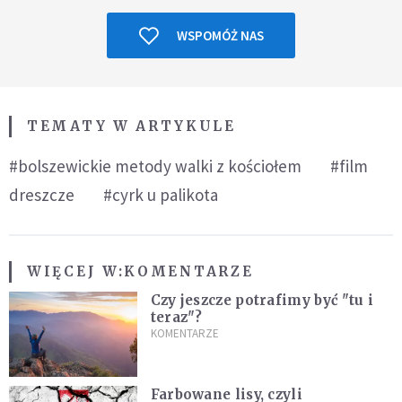
WSPOMÓŻ NAS
TEMATY W ARTYKULE
#bolszewickie metody walki z kościołem
#film
dreszcze
#cyrk u palikota
WIĘCEJ W:
KOMENTARZE
Czy jeszcze potrafimy być "tu i
teraz"?
KOMENTARZE
Farbowane lisy, czyli