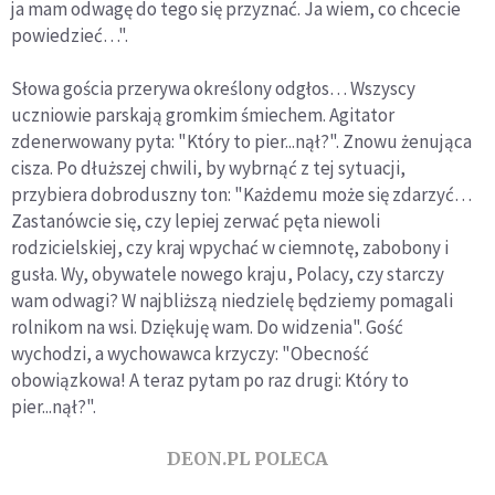
ja mam odwagę do tego się przyznać. Ja wiem, co chcecie
powiedzieć…".
Słowa gościa przerywa określony odgłos… Wszyscy
uczniowie parskają gromkim śmiechem. Agitator
zdenerwowany pyta: "Który to pier...nął?". Znowu żenująca
cisza. Po dłuższej chwili, by wybrnąć z tej sytuacji,
przybiera dobroduszny ton: "Każdemu może się zdarzyć…
Zastanówcie się, czy lepiej zerwać pęta niewoli
rodzicielskiej, czy kraj wpychać w ciemnotę, zabobony i
gusła. Wy, obywatele nowego kraju, Polacy, czy starczy
wam odwagi? W najbliższą niedzielę będziemy pomagali
rolnikom na wsi. Dziękuję wam. Do widzenia". Gość
wychodzi, a wychowawca krzyczy: "Obecność
obowiązkowa! A teraz pytam po raz drugi: Który to
pier...nął?".
DEON.PL POLECA