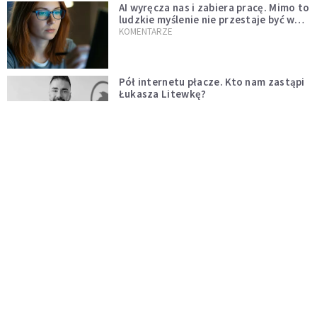
AI wyręcza nas i zabiera pracę. Mimo to
ludzkie myślenie nie przestaje być w
cenie
KOMENTARZE
Pół internetu płacze. Kto nam zastąpi
Łukasza Litewkę?
KOMENTARZE