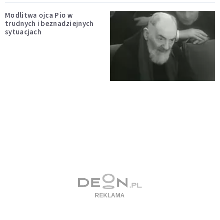
Modlitwa ojca Pio w
trudnych i beznadziejnych
sytuacjach