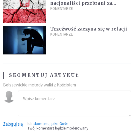
nacjonaliści przebrani za
chrześcijan
KOMENTARZE
Trzeźwość zaczyna się w relacji
KOMENTARZE
SKOMENTUJ ARTYKUŁ
Bolszewickie metody walki z Kościołem
Zaloguj się
lub
skomentuj jako Gość
Twój komentarz będzie moderowany