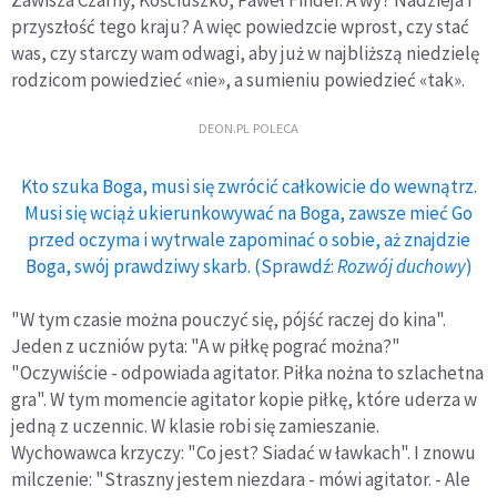
Zawisza Czarny, Kościuszko, Paweł Finder. A wy? Nadzieja i
przyszłość tego kraju? A więc powiedzcie wprost, czy stać
was, czy starczy wam odwagi, aby już w najbliższą niedzielę
rodzicom powiedzieć «nie», a sumieniu powiedzieć «tak».
DEON.PL POLECA
Kto szuka Boga, musi się zwrócić całkowicie do wewnątrz.
Musi się wciąż ukierunkowywać na Boga, zawsze mieć Go
przed oczyma i wytrwale zapominać o sobie, aż znajdzie
Boga, swój prawdziwy skarb. (Sprawdź:
Rozwój duchowy
)
"W tym czasie można pouczyć się, pójść raczej do kina".
Jeden z uczniów pyta: "A w piłkę pograć można?"
"Oczywiście - odpowiada agitator. Piłka nożna to szlachetna
gra". W tym momencie agitator kopie piłkę, które uderza w
jedną z uczennic. W klasie robi się zamieszanie.
Wychowawca krzyczy: "Co jest? Siadać w ławkach". I znowu
milczenie: "Straszny jestem niezdara - mówi agitator. - Ale