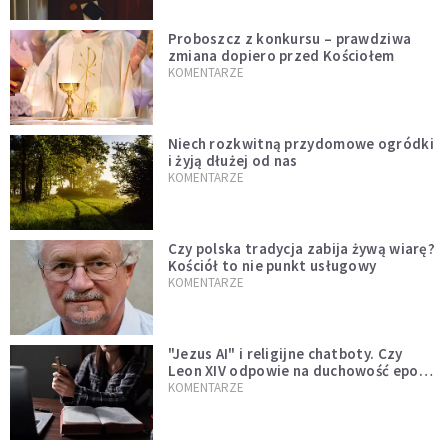
Proboszcz z konkursu – prawdziwa
zmiana dopiero przed Kościołem
KOMENTARZE
Niech rozkwitną przydomowe ogródki
i żyją dłużej od nas
KOMENTARZE
Czy polska tradycja zabija żywą wiarę?
Kościół to nie punkt usługowy
KOMENTARZE
"Jezus AI" i religijne chatboty. Czy
Leon XIV odpowie na duchowość epoki
sztucznej inteligencji?
KOMENTARZE