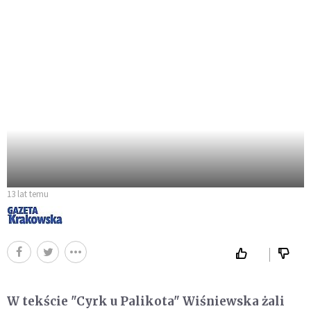
13 lat temu
W tekście "Cyrk u Palikota" Wiśniewska żali