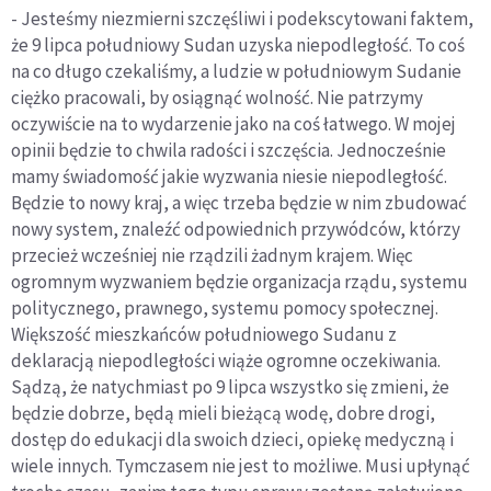
- Jesteśmy niezmierni szczęśliwi i podekscytowani faktem,
że 9 lipca południowy Sudan uzyska niepodległość. To coś
na co długo czekaliśmy, a ludzie w południowym Sudanie
ciężko pracowali, by osiągnąć wolność. Nie patrzymy
oczywiście na to wydarzenie jako na coś łatwego. W mojej
opinii będzie to chwila radości i szczęścia. Jednocześnie
mamy świadomość jakie wyzwania niesie niepodległość.
Będzie to nowy kraj, a więc trzeba będzie w nim zbudować
nowy system, znaleźć odpowiednich przywódców, którzy
przecież wcześniej nie rządzili żadnym krajem. Więc
ogromnym wyzwaniem będzie organizacja rządu, systemu
politycznego, prawnego, systemu pomocy społecznej.
Większość mieszkańców południowego Sudanu z
deklaracją niepodległości wiąże ogromne oczekiwania.
Sądzą, że natychmiast po 9 lipca wszystko się zmieni, że
będzie dobrze, będą mieli bieżącą wodę, dobre drogi,
dostęp do edukacji dla swoich dzieci, opiekę medyczną i
wiele innych. Tymczasem nie jest to możliwe. Musi upłynąć