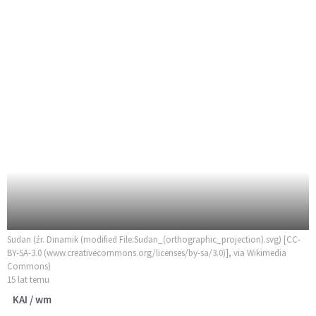
Sudan (źr. Dinamik (modified File:Sudan_(orthographic_projection).svg) [CC-
BY-SA-3.0 (www.creativecommons.org/licenses/by-sa/3.0)], via Wikimedia
Commons)
15 lat temu
KAI / wm