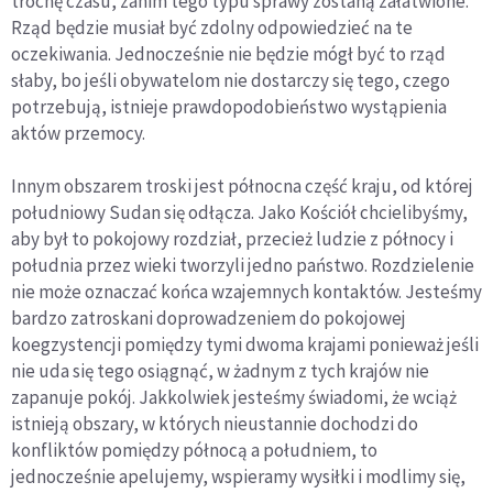
trochę czasu, zanim tego typu sprawy zostaną załatwione.
Rząd będzie musiał być zdolny odpowiedzieć na te
oczekiwania. Jednocześnie nie będzie mógł być to rząd
słaby, bo jeśli obywatelom nie dostarczy się tego, czego
potrzebują, istnieje prawdopodobieństwo wystąpienia
aktów przemocy.
Innym obszarem troski jest północna część kraju, od której
południowy Sudan się odłącza. Jako Kościół chcielibyśmy,
aby był to pokojowy rozdział, przecież ludzie z północy i
południa przez wieki tworzyli jedno państwo. Rozdzielenie
nie może oznaczać końca wzajemnych kontaktów. Jesteśmy
bardzo zatroskani doprowadzeniem do pokojowej
koegzystencji pomiędzy tymi dwoma krajami ponieważ jeśli
nie uda się tego osiągnąć, w żadnym z tych krajów nie
zapanuje pokój. Jakkolwiek jesteśmy świadomi, że wciąż
istnieją obszary, w których nieustannie dochodzi do
konfliktów pomiędzy północą a południem, to
jednocześnie apelujemy, wspieramy wysiłki i modlimy się,