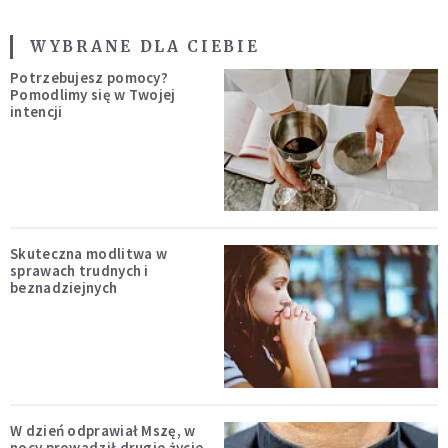
WYBRANE DLA CIEBIE
Potrzebujesz pomocy?
Pomodlimy się w Twojej
intencji
Skuteczna modlitwa w
sprawach trudnych i
beznadziejnych
W dzień odprawiał Mszę, w
nocy prowadził drugie życie.