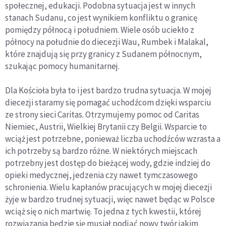
społecznej, edukacji. Podobna sytuacja jest w innych
stanach Sudanu, co jest wynikiem konfliktu o granicę
pomiędzy północą i południem. Wiele osób uciekło z
północy na południe do diecezji Wau, Rumbek i Malakal,
które znajdują się przy granicy z Sudanem północnym,
szukając pomocy humanitarnej.
Dla Kościoła była to i jest bardzo trudna sytuacja. W mojej
diecezji staramy się pomagać uchodźcom dzięki wsparciu
ze strony sieci Caritas. Otrzymujemy pomoc od Caritas
Niemiec, Austrii, Wielkiej Brytanii czy Belgii. Wsparcie to
wciąż jest potrzebne, ponieważ liczba uchodźców wzrasta a
ich potrzeby są bardzo różne. W niektórych miejscach
potrzebny jest dostęp do bieżącej wody, gdzie indziej do
opieki medycznej, jedzenia czy nawet tymczasowego
schronienia. Wielu kapłanów pracujących w mojej diecezji
żyje w bardzo trudnej sytuacji, więc nawet będąc w Polsce
wciąż się o nich martwię. To jedna z tych kwestii, której
rozwiązania będzie się musiał podjąć nowy twór jakim