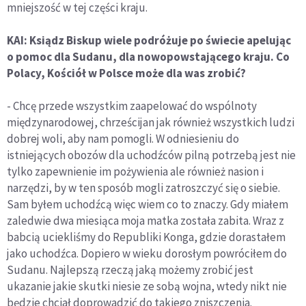
mniejszość w tej części kraju.
KAI: Ksiądz Biskup wiele podróżuje po świecie apelując
o pomoc dla Sudanu, dla nowopowstającego kraju. Co
Polacy, Kościół w Polsce może dla was zrobić?
- Chcę przede wszystkim zaapelować do wspólnoty
międzynarodowej, chrześcijan jak również wszystkich ludzi
dobrej woli, aby nam pomogli. W odniesieniu do
istniejących obozów dla uchodźców pilną potrzebą jest nie
tylko zapewnienie im pożywienia ale również nasion i
narzędzi, by w ten sposób mogli zatroszczyć się o siebie.
Sam byłem uchodźcą więc wiem co to znaczy. Gdy miałem
zaledwie dwa miesiąca moja matka została zabita. Wraz z
babcią uciekliśmy do Republiki Konga, gdzie dorastałem
jako uchodźca. Dopiero w wieku dorosłym powróciłem do
Sudanu. Najlepszą rzeczą jaką możemy zrobić jest
ukazanie jakie skutki niesie ze sobą wojna, wtedy nikt nie
będzie chciał doprowadzić do takiego zniszczenia.