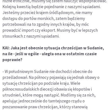
różne etnicznie, musimy się zatem nauczyć współpracować.
Kolejną kwestią będzie pojednanie z naszymi sąsiadami.
Jesteśmy przecież krajem śródlądowym, nie mamy
dostępu do portów morskich, zatem będziemy
potrzebowali na to zgodny innych krajów, by móc
prowadzić import czy eksport. Musimy być w lepszych
stosunkach z naszymi sąsiadami.
KAI: Jaka jest obecnie sytuacja chrześcijan w Sudanie,
na ile - jeśli w ogóle - uległa ona w ostatnim czasie
poprawie?
- W południowym Sudanie nie dochodzi obecnie do
prześladowań. Na północy pojawiają się jednak obawy o
sytuację chrześcijan po podziale kraju. Wiele
północnosudańskich diecezji obawia się kłopotów i
utrudnień, które mogą nastąpić. Modlimy się za nich,
apelując jednocześnie do tamtejszego rządu o
poszanowanie praw chrześcijan, którzy stanowią