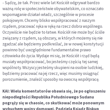
- Sądzę, że tak. Przez wiele lat Kościół odgrywał bardzo
ważną rolę w społeczeństwie obywatelskim, co oznaczało
wspomaganie działań władz, szczególnie w procesie
pokojowym. Chcemy blisko współpracować z naszym
rządem, pracować ręka w rękę na rzecz dobra wspólnego.
Oczywiście nie będzie to łatwe. Kościół nie może być ściśle
związany z rządem, są obszary, w których możemy się nie
zgadzać ale będziemy podkreślać, że w nowej konstytucji
powinno być uwzględnione fundamentalne prawo
człowieka do życia. Wydaje mi się, że Kościół i rząd będą
musiały współpracować, bo jesteśmy częścią tej samej
wspólnoty. Wszyscy jesteśmy skupieni na osobie ludzkiej,
będziemy pracować na jej rzecz, więc musimy osiągnąć
porozumienie, znaleźć sposoby na owocną współpracę.
KAI: Wielu komentatorów obawia się, że po ogłoszeniu
niepodległości Republika Południowego Sudanu
pogrąży się w chaosie, co skutkować może ponownym
wybuchem wojny domowej. Podziela Ksiądz Biskup