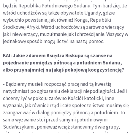
będzie Republika Południowego Sudanu. Tym bardziej, że
wśród uchodźców są także obywatele Ugandy, gdzie
wybuchło powstanie, jak również Konga, Republiki
Środkowej Afryki. Wśród uchodźców są zarówno wierzący
jak i niewierzący, muzułmanie jak i chrześcijanie. Wszyscy w
jednakowy sposób mogą liczyć na naszą pomoc.
KAI: Jakie zdaniem Księdza Biskupa są szanse na
pojednanie pomiędzy północą a południem Sudanu,
albo przynajmniej na jakąś pokojową koegzystencję?
- Będziemy musieli rozpocząć pracę nad tą kwestią
natychmiast po ogłoszeniu deklaracji niepodległości. Jeśli
chcemy żyć w pokoju zarówno Kościół katolicki, inne
wyznania, jak również rząd i całe społeczeństwo musimy się
zaangażować w dialog pomiędzy północą a południem. To
samo wyzwanie stoi przed samymi południowymi
Sudańczykami, ponieważ wciąż stanowimy dwie grupy,