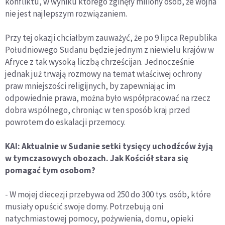
konfliktu, w wyniku którego zginęły miliony osób, że wojna
nie jest najlepszym rozwiązaniem.
Przy tej okazji chciałbym zauważyć, że po 9 lipca Republika
Południowego Sudanu będzie jednym z niewielu krajów w
Afryce z tak wysoką liczbą chrześcijan. Jednocześnie
jednak już trwają rozmowy na temat właściwej ochrony
praw mniejszości religijnych, by zapewniając im
odpowiednie prawa, można było współpracować na rzecz
dobra wspólnego, chroniąc w ten sposób kraj przed
powrotem do eskalacji przemocy.
KAI: Aktualnie w Sudanie setki tysięcy uchodźców żyją
w tymczasowych obozach. Jak Kościół stara się
pomagać tym osobom?
- W mojej diecezji przebywa od 250 do 300 tys. osób, które
musiały opuścić swoje domy. Potrzebują oni
natychmiastowej pomocy, pożywienia, domu, opieki