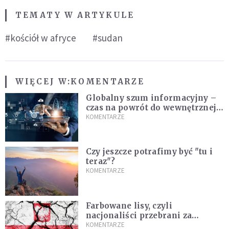
TEMATY W ARTYKULE
#kościół w afryce
#sudan
WIĘCEJ W:
KOMENTARZE
Globalny szum informacyjny –
czas na powrót do wewnętrznej
prawdy
KOMENTARZE
Czy jeszcze potrafimy być "tu i
teraz"?
KOMENTARZE
Farbowane lisy, czyli
nacjonaliści przebrani za
chrześcijan
KOMENTARZE