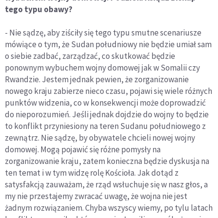
tego typu obawy?
- Nie sądzę, aby ziściły się tego typu smutne scenariusze
mówiące o tym, że Sudan południowy nie będzie umiał sam
o siebie zadbać, zarządzać, co skutkować będzie
ponownym wybuchem wojny domowej jak w Somalii czy
Rwandzie. Jestem jednak pewien, że zorganizowanie
nowego kraju zabierze nieco czasu, pojawi się wiele różnych
punktów widzenia, co w konsekwencji może doprowadzić
do nieporozumień. Jeśli jednak dojdzie do wojny to będzie
to konflikt przyniesiony na teren Sudanu południowego z
zewnątrz. Nie sądzę, by obywatele chcieli nowej wojny
domowej. Mogą pojawić się różne pomysły na
zorganizowanie kraju, zatem konieczna będzie dyskusja na
ten temat i w tym widzę rolę Kościoła. Jak dotąd z
satysfakcją zauważam, że rząd wsłuchuje się w nasz głos, a
my nie przestajemy zwracać uwagę, że wojna nie jest
żadnym rozwiązaniem. Chyba wszyscy wiemy, po tylu latach