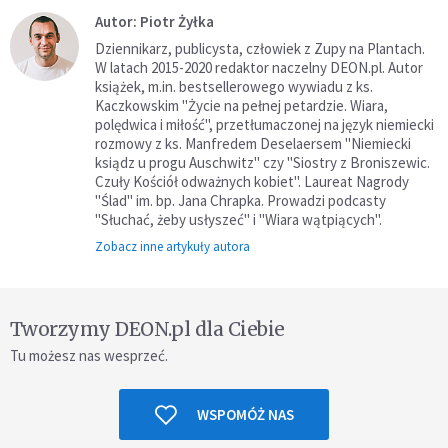
Autor: Piotr Żyłka
Dziennikarz, publicysta, człowiek z Zupy na Plantach.
W latach 2015-2020 redaktor naczelny DEON.pl. Autor
książek, m.in. bestsellerowego wywiadu z ks.
Kaczkowskim "Życie na pełnej petardzie. Wiara,
polędwica i miłość", przetłumaczonej na język niemiecki
rozmowy z ks. Manfredem Deselaersem "Niemiecki
ksiądz u progu Auschwitz" czy "Siostry z Broniszewic.
Czuły Kościół odważnych kobiet". Laureat Nagrody
"Ślad" im. bp. Jana Chrapka. Prowadzi podcasty
"Słuchać, żeby usłyszeć" i "Wiara wątpiących".
Zobacz inne artykuły autora
Tworzymy DEON.pl dla Ciebie
Tu możesz nas wesprzeć.
WSPOMÓŻ NAS