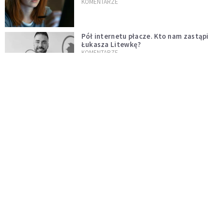
cenie
KOMENTARZE
Pół internetu płacze. Kto nam zastąpi
Łukasza Litewkę?
KOMENTARZE