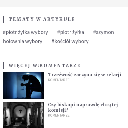
TEMATY W ARTYKULE
#piotr żyłka wybory
#piotr żyłka
#szymon
hołownia wybory
#kościół wybory
WIĘCEJ W:
KOMENTARZE
Trzeźwość zaczyna się w relacji
KOMENTARZE
Czy biskupi naprawdę chcą tej
komisji?
KOMENTARZE