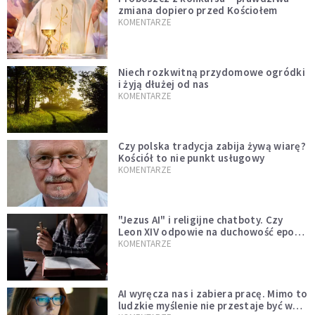
zmiana dopiero przed Kościołem
KOMENTARZE
Niech rozkwitną przydomowe ogródki
i żyją dłużej od nas
KOMENTARZE
Czy polska tradycja zabija żywą wiarę?
Kościół to nie punkt usługowy
KOMENTARZE
"Jezus AI" i religijne chatboty. Czy
Leon XIV odpowie na duchowość epoki
sztucznej inteligencji?
KOMENTARZE
AI wyręcza nas i zabiera pracę. Mimo to
ludzkie myślenie nie przestaje być w