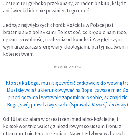
Jestem też głęboko przekonany, że żaden biskup, ksiądz,
ani świecki lider nie powinien tego robić.
Jedną z największych chorób Kościoła w Polsce jest
bratanie się z politykami. To jest coś, co krępuje nam ręce,
ogranicza wolność, uzależnia od koneksji. A w głębszym
wymiarze zaraża sferę wiary ideologiami, partyjniactwem i
kolesiostwem.
DEON.PL POLECA
Kto szuka Boga, musi się zwrócić całkowicie do wewnątrz.
Musi się wciąż ukierunkowywać na Boga, zawsze mieć Go
przed oczyma i wytrwale zapominać o sobie, aż znajdzie
Boga, swój prawdziwy skarb. (Sprawdź:
Rozwój duchowy
)
Od 10 lat działam w przestrzeni medialno-kościelnej i
konsekwentnie walczę z niezdrowym sojuszem tronu z
ołtarzem. I nic tego nie zmieni. Nawet gdyby w wyborach