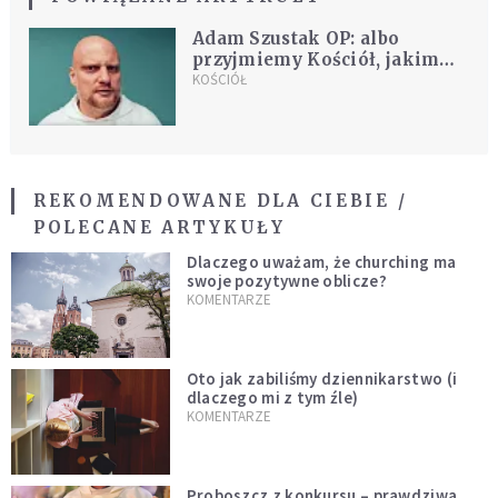
Adam Szustak OP: albo
przyjmiemy Kościół, jakim
jest, albo powstanie świątynia
KOŚCIÓŁ
spustoszenia
REKOMENDOWANE DLA CIEBIE /
POLECANE ARTYKUŁY
Dlaczego uważam, że churching ma
swoje pozytywne oblicze?
KOMENTARZE
Oto jak zabiliśmy dziennikarstwo (i
dlaczego mi z tym źle)
KOMENTARZE
Proboszcz z konkursu – prawdziwa