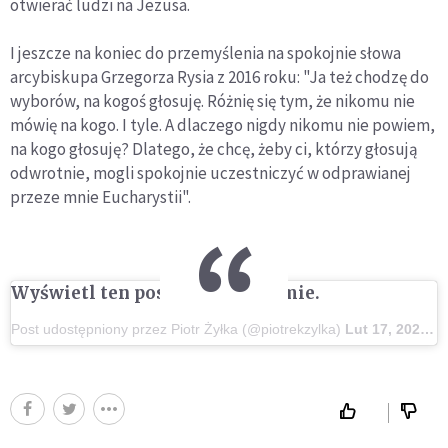
otwierać ludzi na Jezusa.
I jeszcze na koniec do przemyślenia na spokojnie słowa
arcybiskupa Grzegorza Rysia z 2016 roku: "Ja też chodzę do
wyborów, na kogoś głosuję. Różnię się tym, że nikomu nie
mówię na kogo. I tyle. A dlaczego nigdy nikomu nie powiem,
na kogo głosuję? Dlatego, że chcę, żeby ci, którzy głosują
odwrotnie, mogli spokojnie uczestniczyć w odprawianej
przeze mnie Eucharystii".
Wyświetl ten post na Instagramie.
Post udostępniony przez Piotr Żyłka (@piotrekzylka)
Lut 17, 2020 o 5:15 PST