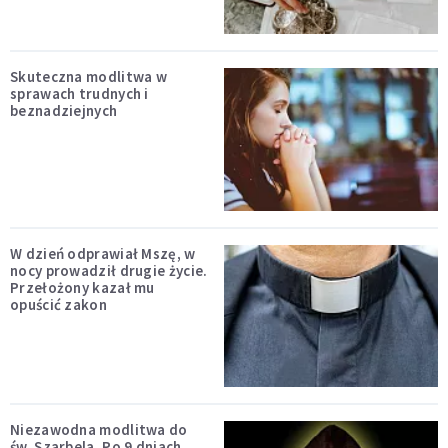
Skuteczna modlitwa w
sprawach trudnych i
beznadziejnych
W dzień odprawiał Mszę, w
nocy prowadził drugie życie.
Przełożony kazał mu
opuścić zakon
Niezawodna modlitwa do
św. Szarbela. Po 9 dniach