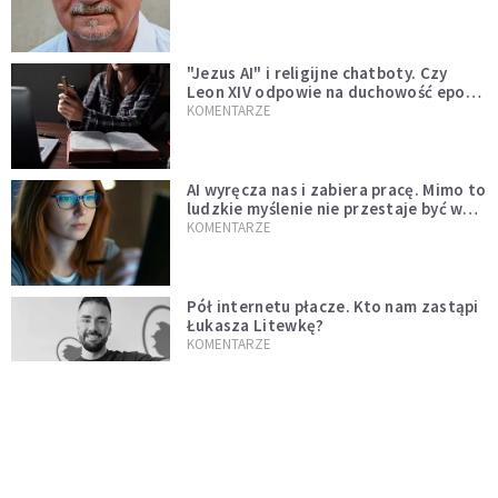
"Jezus AI" i religijne chatboty. Czy
Leon XIV odpowie na duchowość epoki
sztucznej inteligencji?
KOMENTARZE
AI wyręcza nas i zabiera pracę. Mimo to
ludzkie myślenie nie przestaje być w
cenie
KOMENTARZE
Pół internetu płacze. Kto nam zastąpi
Łukasza Litewkę?
KOMENTARZE