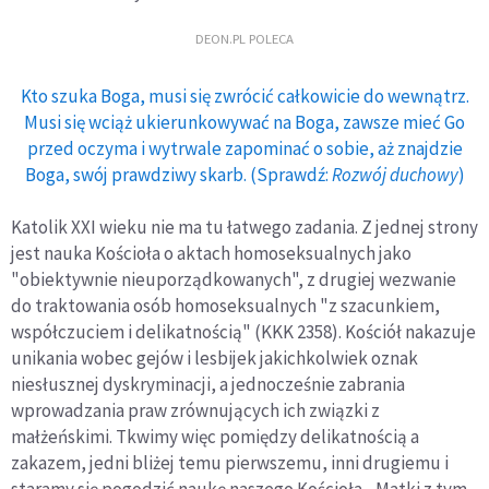
DEON.PL POLECA
Kto szuka Boga, musi się zwrócić całkowicie do wewnątrz.
Musi się wciąż ukierunkowywać na Boga, zawsze mieć Go
przed oczyma i wytrwale zapominać o sobie, aż znajdzie
Boga, swój prawdziwy skarb. (Sprawdź:
Rozwój duchowy
)
Katolik XXI wieku nie ma tu łatwego zadania. Z jednej strony
jest nauka Kościoła o aktach homoseksualnych jako
"obiektywnie nieuporządkowanych", z drugiej wezwanie
do traktowania osób homoseksualnych "z szacunkiem,
współczuciem i delikatnością" (KKK 2358). Kościół nakazuje
unikania wobec gejów i lesbijek jakichkolwiek oznak
niesłusznej dyskryminacji, a jednocześnie zabrania
wprowadzania praw zrównujących ich związki z
małżeńskimi. Tkwimy więc pomiędzy delikatnością a
zakazem, jedni bliżej temu pierwszemu, inni drugiemu i