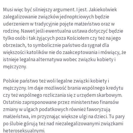
Musi więc być silniejszy argument. I jest. Jakiekolwiek
zalegalizowanie związków jednopłciowych będzie
uderzeniem w tradycyjnie pojęte małżeństwo oraz w
rodzinę. Nawet jeśli ewentualna ustawa dotyczyć będzie
tylko osób i tak żyjących poza Kościołem czy też na jego
obrzeżach, to symbolicznie państwo da sygnał dla
większości katolików nie do zaakceptowania i mówiący, że
istnieje legalna alternatywa wobec związku kobiety i
mężczyzny.
Polskie państwo też woli legalne związki kobiety i
mężczyzny. Im daje możliwość brania wspólnego kredytu
czy też wspólnego rozliczania się z urzędem skarbowym.
Ostatnio zaproponowane przez ministerstwo finansów
zmiany w ulgach podatkowych również faworyzują
małżeństwa, im przyznając większe ulgi na dzieci. Tu pary
po ślubie górują też nad niezalegalizowanymi związkami
heteroseksualnymi.