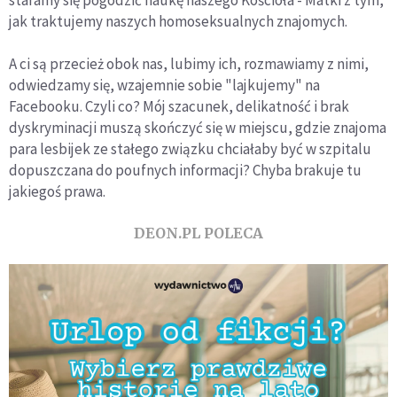
staramy się pogodzić naukę naszego Kościoła - Matki z tym,
jak traktujemy naszych homoseksualnych znajomych.
A ci są przecież obok nas, lubimy ich, rozmawiamy z nimi,
odwiedzamy się, wzajemnie sobie "lajkujemy" na
Facebooku. Czyli co? Mój szacunek, delikatność i brak
dyskryminacji muszą skończyć się w miejscu, gdzie znajoma
para lesbijek ze stałego związku chciałaby być w szpitalu
dopuszczana do poufnych informacji? Chyba brakuje tu
jakiegoś prawa.
DEON.PL POLECA