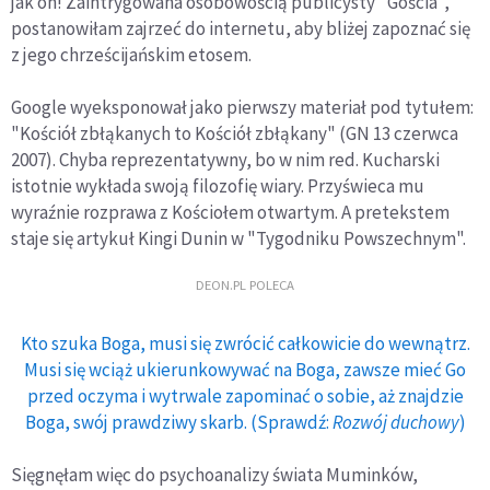
jak on! Zaintrygowana osobowością publicysty "Gościa",
postanowiłam zajrzeć do internetu, aby bliżej zapoznać się
z jego chrześcijańskim etosem.
Google wyeksponował jako pierwszy materiał pod tytułem:
"Kościół zbłąkanych to Kościół zbłąkany" (GN 13 czerwca
2007). Chyba reprezentatywny, bo w nim red. Kucharski
istotnie wykłada swoją filozofię wiary. Przyświeca mu
wyraźnie rozprawa z Kościołem otwartym. A pretekstem
staje się artykuł Kingi Dunin w "Tygodniku Powszechnym".
DEON.PL POLECA
Kto szuka Boga, musi się zwrócić całkowicie do wewnątrz.
Musi się wciąż ukierunkowywać na Boga, zawsze mieć Go
przed oczyma i wytrwale zapominać o sobie, aż znajdzie
Boga, swój prawdziwy skarb. (Sprawdź:
Rozwój duchowy
)
Sięgnęłam więc do psychoanalizy świata Muminków,