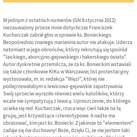
W jednym z ostatnich numerów (GN 8 stycznia 2012)
niezauważony przeze mnie dotychczas Franciszek
Kucharczak zabrał głos w sprawie ks. Bonieckiego.
Bezpośrednio znanego marianina autor nie atakuje. Uderza
natomiast w jego obrońców, którzy rekrutują się spośród
"laickiego, aborcyjno-gejowskiego i hakerskiego świata".
Autor dyskretnie przemilcza, że za ks. Bonieckim wstawiali
się także członkowie KIKu w Warszawie; list protestacyjny
wystosowała, m. in. redakcja "Więzi", której nie
podejrzewałabym o lewicowo-gejowskie zapatrywania.
Swój sprzeciw wyraziło również wielu katolików, którzy
wcale nie sympatyzują z lewicą. Uproszczenie, do którego
ucieka się red. Kucharczak, rzuca więc cień także na tę
grupę, jest krzywdzące i stereotypowe. A nadto ma
obrazować, kim jest ks. Boniecki. Z jakimże to "elementem"
zadaje się ów duchowny! Boże, dzięki Ci, że nie jestem taki