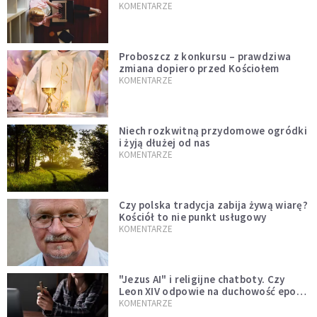
KOMENTARZE
Proboszcz z konkursu – prawdziwa
zmiana dopiero przed Kościołem
KOMENTARZE
Niech rozkwitną przydomowe ogródki
i żyją dłużej od nas
KOMENTARZE
Czy polska tradycja zabija żywą wiarę?
Kościół to nie punkt usługowy
KOMENTARZE
"Jezus AI" i religijne chatboty. Czy
Leon XIV odpowie na duchowość epoki
sztucznej inteligencji?
KOMENTARZE