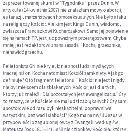
zaprezentowanej akurat w "Tygodniku" przez Dunin. W
artykule (14 kwietnia 2007) nie znalazłam mowy o aborcji,
eutanazji, małżeństwach homoseksualnych. Nie było ataku
na religię czy Kościół. Ale kim jest Kinga Dunin, wiadomo,
zwłaszcza Franciszkowi Kucharczakowi. Samo jej pojawienie
się na łamach TP, jest już poważnym przestępstwem. Chyba
mniej jest redaktorowi znana zasada: "Kochaj grzesznika,
nienawidź grzechu."
Felietonista GN nie kryje, iż nie znosi ludzi myślących
inaczej niż on. Kocha natomiast Kościół zamknięty. A jak go
definiuje? Oto fragment felietonu: "Kościół nie jest i nigdy
nie był miejscem dla zbłąkanych. Kościół jest dla tych,
którzy już znaleźli. Dla pozostałych jest ewangelizacja." Czy
to znaczy, że w Kościele nie ma ludzi zabłąkanych? Czy sami
apostołowie od razu byli nieskazitelni, poprawni we
wszystkim, bez wad i słabości? Kogo ma na myśli Jezus w
przypowieści o zagubionej owcy z Ewangelii według św.
Mateusza (por. 18, 1-14), jeśli nie członków Kościoła, którzy