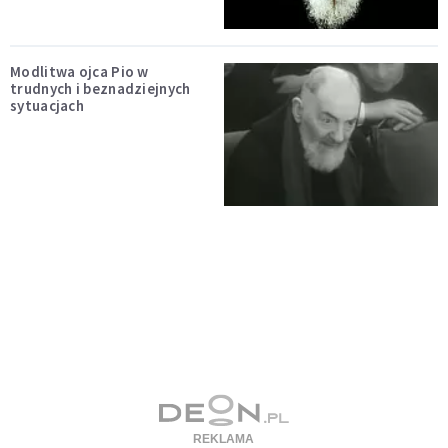
Modlitwa ojca Pio w
trudnych i beznadziejnych
sytuacjach