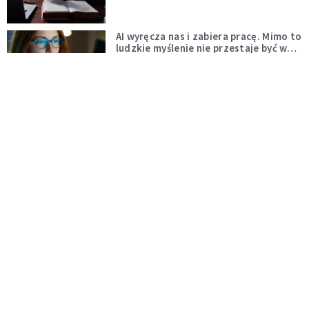
AI wyręcza nas i zabiera pracę. Mimo to
ludzkie myślenie nie przestaje być w
cenie
KOMENTARZE
Pół internetu płacze. Kto nam zastąpi
Łukasza Litewkę?
KOMENTARZE