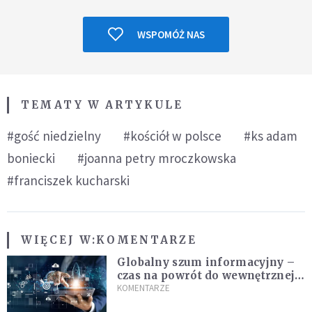
WSPOMÓŻ NAS
TEMATY W ARTYKULE
#gość niedzielny
#kościół w polsce
#ks adam
boniecki
#joanna petry mroczkowska
#franciszek kucharski
WIĘCEJ W:
KOMENTARZE
Globalny szum informacyjny –
czas na powrót do wewnętrznej
prawdy
KOMENTARZE