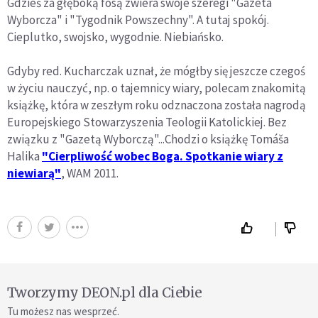
Gdzieś za głęboką fosą zwiera swoje szeregi "Gazeta
Wyborcza" i "Tygodnik Powszechny". A tutaj spokój.
Cieplutko, swojsko, wygodnie. Niebiańsko.
Gdyby red. Kucharczak uznał, że mógłby się jeszcze czegoś
w życiu nauczyć, np. o tajemnicy wiary, polecam znakomitą
książkę, która w zeszłym roku odznaczona została nagrodą
Europejskiego Stowarzyszenia Teologii Katolickiej. Bez
związku z "Gazetą Wyborczą"...Chodzi o książkę Tomáša
Halika
"Cierpliwość wobec Boga. Spotkanie wiary z
niewiarą"
, WAM 2011.
Tworzymy DEON.pl dla Ciebie
Tu możesz nas wesprzeć.