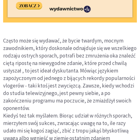
Często może się wydawać, że bycie twardym, mocnym
zawodnikiem, który doskonale odnajduje się we wszelkiego
rodzaju ostrych sporach, potrafi bez zmrużenia oka znaleźć
ciętą ripostę na niewygodne zdanie, które przed chwilą
usłyszał , to jest ideał dyskutanta. Mówiąc językiem
zapożyczonym od jednego z bijących rekordy popularności
vlogerów - taki ktoś jest zwycięzcą. Zawsze, kiedy wchodzi
do studia telewizyjnego, jest pewny siebie, a po
zakończeniu programu ma poczucie, że zmiażdżył swoich
oponentów.
Kiedyś też tak myślałem. Biorąc udział w różnych sporach,
mierzyłem swój sukces, zwracając uwagę na to, ile razy
udało mi się kogoś zagiąć, zbić z tropu jakąś błyskotliwą
uwagą albo wgnieść w ziemię ostatnim zdaniem