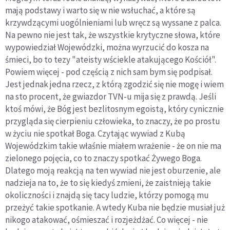
mają podstawy i warto się w nie wsłuchać, a które są
krzywdzącymi uogólnieniami lub wręcz są wyssane z palca.
Na pewno nie jest tak, że wszystkie krytyczne słowa, które
wypowiedział Wojewódzki, można wyrzucić do kosza na
śmieci, bo to tezy "ateisty wściekle atakującego Kościół".
Powiem więcej - pod częścią z nich sam bym się podpisał.
Jest jednak jedna rzecz, z którą zgodzić się nie mogę i wiem
na sto procent, że gwiazdor TVN-u mija się z prawdą. Jeśli
ktoś mówi, że Bóg jest bezlitosnym egoistą, który cynicznie
przygląda się cierpieniu człowieka, to znaczy, że po prostu
w życiu nie spotkał Boga. Czytając wywiad z Kubą
Wojewódzkim takie właśnie miałem wrażenie - że on nie ma
zielonego pojęcia, co to znaczy spotkać Żywego Boga.
Dlatego moją reakcją na ten wywiad nie jest oburzenie, ale
nadzieja na to, że to się kiedyś zmieni, że zaistnieją takie
okoliczności i znajdą się tacy ludzie, którzy pomogą mu
przeżyć takie spotkanie. A wtedy Kuba nie będzie musiał już
nikogo atakować, ośmieszać i rozjeżdżać. Co więcej - nie