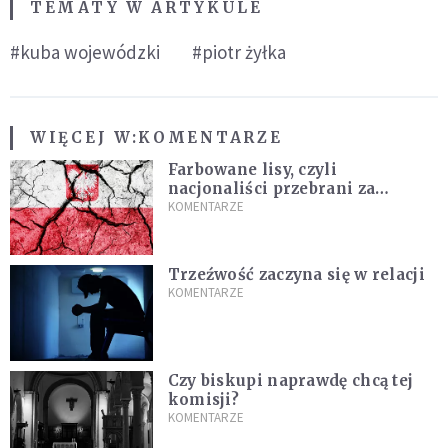
TEMATY W ARTYKULE
#kuba wojewódzki
#piotr żyłka
WIĘCEJ W:
KOMENTARZE
Farbowane lisy, czyli
nacjonaliści przebrani za
chrześcijan
KOMENTARZE
Trzeźwość zaczyna się w relacji
KOMENTARZE
Czy biskupi naprawdę chcą tej
komisji?
KOMENTARZE