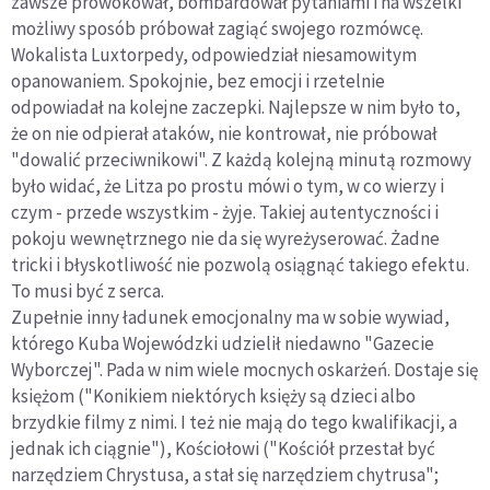
zawsze prowokował, bombardował pytaniami i na wszelki
możliwy sposób próbował zagiąć swojego rozmówcę.
Wokalista Luxtorpedy, odpowiedział niesamowitym
opanowaniem. Spokojnie, bez emocji i rzetelnie
odpowiadał na kolejne zaczepki. Najlepsze w nim było to,
że on nie odpierał ataków, nie kontrował, nie próbował
"dowalić przeciwnikowi". Z każdą kolejną minutą rozmowy
było widać, że Litza po prostu mówi o tym, w co wierzy i
czym - przede wszystkim - żyje. Takiej autentyczno
ści i
pokoju wewnętrznego nie da się wyreżyserować. Żadne
tricki i błyskotliwość nie pozwolą osiągnąć takiego efektu.
To musi być z serca.
Zupełnie inny ładunek emocjonalny ma w sobie wywiad,
którego Kuba Wojewódzki udzielił niedawno "Gazecie
Wyborczej". Pada w nim wiele mocnych oskarżeń. Dostaje się
księżom ("Konikiem niektórych księży są dzieci albo
brzydkie filmy z nimi. I też nie mają do tego kwalifikacji, a
jednak ich ciągnie"), Kościołowi ("Kościół przestał być
narzędziem Chrystusa, a stał się narzędziem chytrusa";