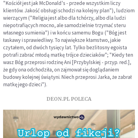
"Kościół jest jak McDonald's - przede wszystkim liczy
klientów. Jakość obsługi schodzi na kolejny plan"), ludziom
wierzącym ("Religia jest albo dla tchórzy, albo dla ludzi
niepotrafiących mocno, ale samodzielnie trzymać steru
własnego sumienia") i w końcu samemu Bogu ("Bóg jest
łaskawy i sprawiedliwy. To największe kłamstwo, jakie
czytałem, od dwóch tysięcy lat. Tylko bezlitosny egoista
potrafi zabrać młodą matkę trójce dzieciaków"; "Kiedy ten
wasz Bóg przeprosi rodzinę Ani [Przybylskiej - przyp. red.],
że gdy ona odchodziła, on zajmował się doglądaniem
budowy kolejnej świątyni. Niech przeprosi Jarka, że zabrał
matkę jego dzieci").
DEON.PL POLECA