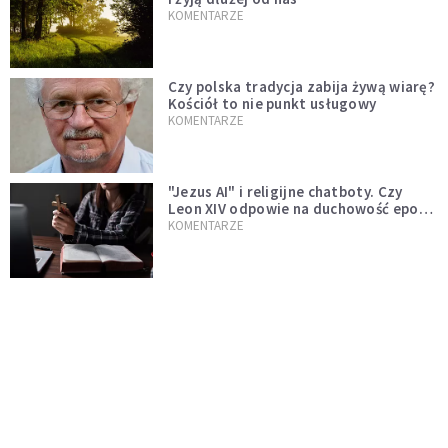
KOMENTARZE
Czy polska tradycja zabija żywą wiarę?
Kościół to nie punkt usługowy
KOMENTARZE
"Jezus AI" i religijne chatboty. Czy
Leon XIV odpowie na duchowość epoki
sztucznej inteligencji?
KOMENTARZE
AI wyręcza nas i zabiera pracę. Mimo to
ludzkie myślenie nie przestaje być w
cenie
KOMENTARZE
Pół internetu płacze. Kto nam zastąpi
Łukasza Litewkę?
KOMENTARZE