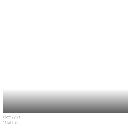
Piotr Żyłka
11 lat temu