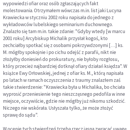
wypowiedzi ofiar oraz osób zgłaszających fakt
molestowania. Otrzymałem wówczas m.in. list jaki Lucyna
Krawiecka w styczniu 2002 roku napisała do jednego z
wykładowców lubelskiego seminarium duchownego.
Znalazło się tam m.in. takie zdanie: "Gdyby wtedy [w marcu
2001 roku] Arcybiskup Michalik przysłał kogoś, kto
zechciałby spotkać się z osobami pokrzywdzonymi […] ks.
M. mógłby spokojnie i po cichu odejść z parafii, nikt nie
złożyłby doniesień do prokuratury, nie byłoby rozgłosu,
który przecież najbardziej dotknął ofiary działań księdza". W
książce Ewy Orłowskiej, jednej z ofiar ks. M., którą napisała
po latach w ramach oczyszczenia z traumy znalazłem zaś
takie stwierdzenie: "Krawiecka była u Michalika, bo chciała
wyprosić przeniesienie tego nieszczęsnego pedofila w inne
miejsce, oczywiście, gdzie nie mógłby już nikomu szkodzić.
Niczego nie wskórała. Usłyszała tylko, że może złożyć
sprawę do sądu".
W ocenie tych stwierdzeń trzeba rzecz jasna zwracać uwagę