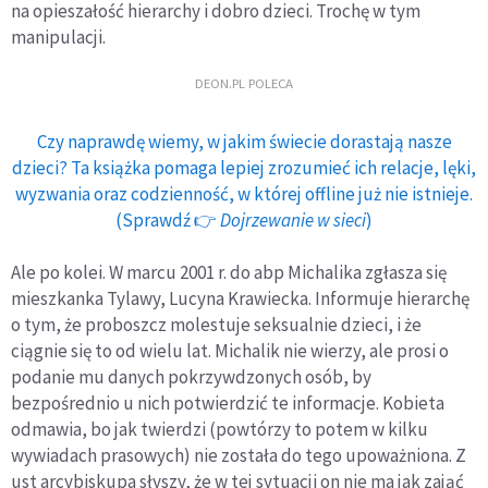
na opieszałość hierarchy i dobro dzieci. Trochę w tym
manipulacji.
DEON.PL POLECA
Czy naprawdę wiemy, w jakim świecie dorastają nasze
dzieci? Ta książka pomaga lepiej zrozumieć ich relacje, lęki,
wyzwania oraz codzienność, w której offline już nie istnieje.
(Sprawdź 👉
Dojrzewanie w sieci
)
Ale po kolei. W marcu 2001 r. do abp Michalika zgłasza się
mieszkanka Tylawy, Lucyna Krawiecka. Informuje hierarchę
o tym, że proboszcz molestuje seksualnie dzieci, i że
ciągnie się to od wielu lat. Michalik nie wierzy, ale prosi o
podanie mu danych pokrzywdzonych osób, by
bezpośrednio u nich potwierdzić te informacje. Kobieta
odmawia, bo jak twierdzi (powtórzy to potem w kilku
wywiadach prasowych) nie została do tego upoważniona. Z
ust arcybiskupa słyszy, że w tej sytuacji on nie ma jak zająć