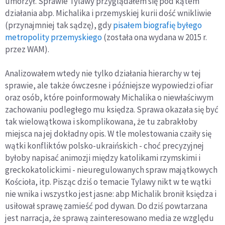
umorzył. Sprawie Tylawy przyglądałem się pod kątem
działania abp. Michalika i przemyskiej kurii dość wnikliwie
(przynajmniej tak sądzę), gdy
pisałem biografię byłego
metropolity przemyskiego
(została ona wydana w 2015 r.
przez WAM).
Analizowałem wtedy nie tylko działania hierarchy w tej
sprawie, ale także ówczesne i późniejsze wypowiedzi ofiar
oraz osób, które poinformowały Michalika o niewłaściwym
zachowaniu podległego mu księdza. Sprawa okazała się być
tak wielowątkowa i skomplikowana, że tu zabrakłoby
miejsca na jej dokładny opis. W tle molestowania czaiły się
wątki konfliktów polsko-ukraińskich - choć precyzyjnej
byłoby napisać animozji między katolikami rzymskimi i
greckokatolickimi - nieuregulowanych spraw majątkowych
Kościoła, itp. Pisząc dziś o temacie Tylawy nikt w te wątki
nie wnika i wszystko jest jasne: abp Michalik bronił księdza i
usiłował sprawę zamieść pod dywan. Do dziś powtarzana
jest narracja, że sprawą zainteresowano media ze względu