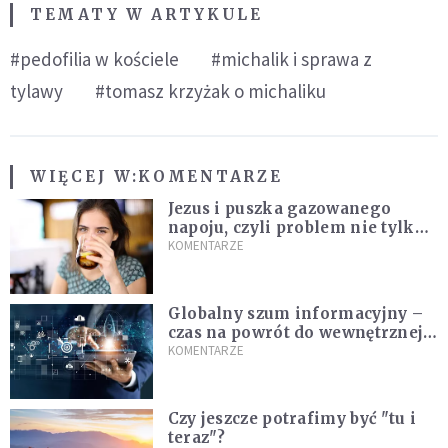
TEMATY W ARTYKULE
#pedofilia w kościele
#michalik i sprawa z
tylawy
#tomasz krzyżak o michaliku
WIĘCEJ W:
KOMENTARZE
Jezus i puszka gazowanego
napoju, czyli problem nie tylko
techniczny
KOMENTARZE
Globalny szum informacyjny –
czas na powrót do wewnętrznej
prawdy
KOMENTARZE
Czy jeszcze potrafimy być "tu i
teraz"?