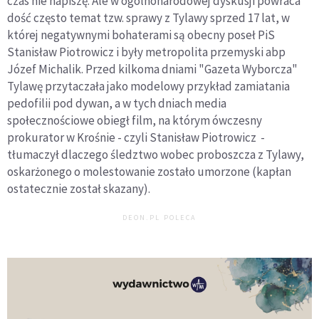
czas nie napiszę. Ale w ogólnonarodowej dyskusji powraca
dość często temat tzw. sprawy z Tylawy sprzed 17 lat, w
której negatywnymi bohaterami są obecny poseł PiS
Stanisław Piotrowicz i były metropolita przemyski abp
Józef Michalik. Przed kilkoma dniami "Gazeta Wyborcza"
Tylawę przytaczała jako modelowy przykład zamiatania
pedofilii pod dywan, a w tych dniach media
społecznościowe obiegł film, na którym ówczesny
prokurator w Krośnie - czyli Stanisław Piotrowicz -
tłumaczył dlaczego śledztwo wobec proboszcza z Tylawy,
oskarżonego o molestowanie zostało umorzone (kapłan
ostatecznie został skazany).
DEON.PL POLECA