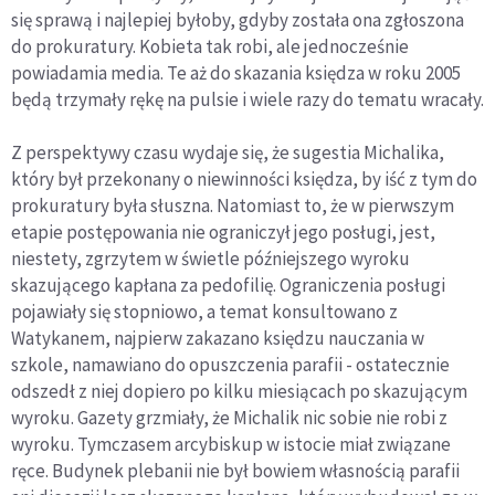
się sprawą i najlepiej byłoby, gdyby została ona zgłoszona
do prokuratury. Kobieta tak robi, ale jednocześnie
powiadamia media. Te aż do skazania księdza w roku 2005
będą trzymały rękę na pulsie i wiele razy do tematu wracały.
Z perspektywy czasu wydaje się, że sugestia Michalika,
który był przekonany o niewinności księdza, by iść z tym do
prokuratury była słuszna. Natomiast to, że w pierwszym
etapie postępowania nie ograniczył jego posługi, jest,
niestety, zgrzytem w świetle późniejszego wyroku
skazującego kapłana za pedofilię. Ograniczenia posługi
pojawiały się stopniowo, a temat konsultowano z
Watykanem, najpierw zakazano księdzu nauczania w
szkole, namawiano do opuszczenia parafii - ostatecznie
odszedł z niej dopiero po kilku miesiącach po skazującym
wyroku. Gazety grzmiały, że Michalik nic sobie nie robi z
wyroku. Tymczasem arcybiskup w istocie miał związane
ręce. Budynek plebanii nie był bowiem własnością parafii