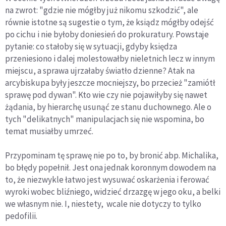
na zwrot: "gdzie nie mógłby już nikomu szkodzić", ale
równie istotne są sugestie o tym, że ksiądz mógłby odejść
po cichu i nie byłoby doniesień do prokuratury. Powstaje
pytanie: co stałoby się w sytuacji, gdyby księdza
przeniesiono i dalej molestowałby nieletnich lecz w innym
miejscu, a sprawa ujrzałaby światło dzienne? Atak na
arcybiskupa były jeszcze mocniejszy, bo przecież "zamiótł
sprawę pod dywan". Kto wie czy nie pojawiłyby się nawet
żądania, by hierarchę usunąć ze stanu duchownego. Ale o
tych "delikatnych" manipulacjach się nie wspomina, bo
temat musiałby umrzeć.
Przypominam tę sprawę nie po to, by bronić abp. Michalika,
bo błędy popełnił. Jest ona jednak koronnym dowodem na
to, że niezwykle łatwo jest wysuwać oskarżenia i ferować
wyroki wobec bliźniego, widzieć drzazgę w jego oku, a belki
we własnym nie. I, niestety, wcale nie dotyczy to tylko
pedofilii.