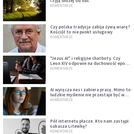
i żyją dłużej od nas
KOMENTARZE
Czy polska tradycja zabija żywą wiarę?
Kościół to nie punkt usługowy
KOMENTARZE
"Jezus AI" i religijne chatboty. Czy
Leon XIV odpowie na duchowość epoki
sztucznej inteligencji?
KOMENTARZE
AI wyręcza nas i zabiera pracę. Mimo to
ludzkie myślenie nie przestaje być w
cenie
KOMENTARZE
Pół internetu płacze. Kto nam zastąpi
Łukasza Litewkę?
KOMENTARZE