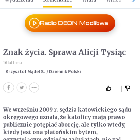
Radio DEON Modlitwa
Znak życia. Sprawa Alicji Tysiąc
16 lat temu
Krzysztof Mądel SJ / Dziennik Polski
We wrześniu 2009 r. sędzia katowickiego sądu
okręgowego uznała, że katolicy mają prawo
publicznie potępiać aborcję, ale tylko wtedy,
kiedy jest ona platońskim bytem,
egzystującym gdzieś w zaświatach, nie zaś