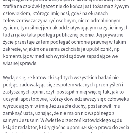
trafiła na czołówki gazet nie do końca jest tożsama z żywym
człowiekiem, którego imię nosi, gdyż na ekranach
telewizorów zaczyna żyć osobnym, nieco odrealnionym
życiem, tym silniej jednak oddziaływującym na życie innych
ludzi i jako taka podlega publicznej ocenie. Jej prywatne
życie przestaje zatem podlegać ochronie prawnej w takim
zakresie, w jakim ona sama zechciała je upublicznić, np.
komentując w mediach wyroki sądowe zapadające we
własnej sprawie.
Wydaje się, że katowicki sąd tych wszystkich badań nie
podjął, zadowalając się zespołem własnych przemyśleń i
zasłyszanych opinii, czyli postąpił mniej więcej tak, jak to
uczynili apostołowie, którzy dowiedziawszy się o człowieku
wyrzucającym w imię Jezusa złe duchy, postanowili mu
zamknąć usta, uznając, że nie ma on nic wspólnego z
samym Jezusem. W świetle orzeczeń katowickiego sądu
ksiądz redaktor, który głośno upominał się o prawo do życia