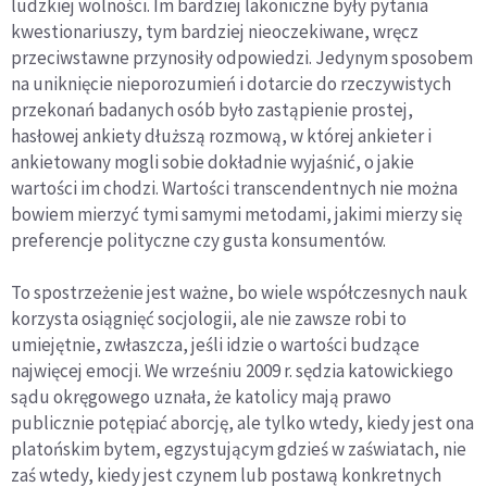
ludzkiej wolności. Im bardziej lakoniczne były pytania
kwestionariuszy, tym bardziej nieoczekiwane, wręcz
przeciwstawne przynosiły odpowiedzi. Jedynym sposobem
na uniknięcie nieporozumień i dotarcie do rzeczywistych
przekonań badanych osób było zastąpienie prostej,
hasłowej ankiety dłuższą rozmową, w której ankieter i
ankietowany mogli sobie dokładnie wyjaśnić, o jakie
wartości im chodzi. Wartości transcendentnych nie można
bowiem mierzyć tymi samymi metodami, jakimi mierzy się
preferencje polityczne czy gusta konsumentów.
To spostrzeżenie jest ważne, bo wiele współczesnych nauk
korzysta osiągnięć socjologii, ale nie zawsze robi to
umiejętnie, zwłaszcza, jeśli idzie o wartości budzące
najwięcej emocji. We wrześniu 2009 r. sędzia katowickiego
sądu okręgowego uznała, że katolicy mają prawo
publicznie potępiać aborcję, ale tylko wtedy, kiedy jest ona
platońskim bytem, egzystującym gdzieś w zaświatach, nie
zaś wtedy, kiedy jest czynem lub postawą konkretnych