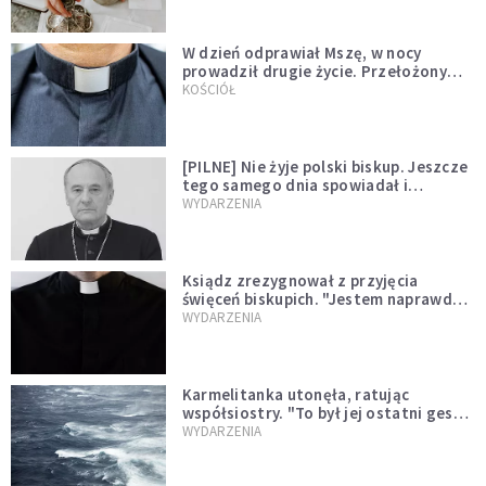
W dzień odprawiał Mszę, w nocy
prowadził drugie życie. Przełożony
kazał mu opuścić zakon
KOŚCIÓŁ
[PILNE] Nie żyje polski biskup. Jeszcze
tego samego dnia spowiadał i
sprawował Mszę świętą
WYDARZENIA
Ksiądz zrezygnował z przyjęcia
święceń biskupich. "Jestem naprawdę
niegodny"
WYDARZENIA
Karmelitanka utonęła, ratując
współsiostry. "To był jej ostatni gest
miłości"
WYDARZENIA