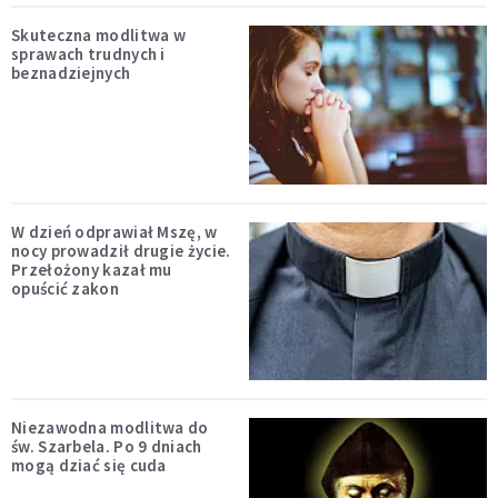
Skuteczna modlitwa w
sprawach trudnych i
beznadziejnych
W dzień odprawiał Mszę, w
nocy prowadził drugie życie.
Przełożony kazał mu
opuścić zakon
Niezawodna modlitwa do
św. Szarbela. Po 9 dniach
mogą dziać się cuda