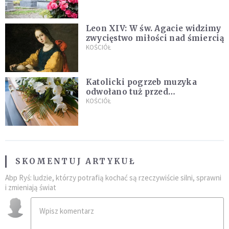
Leon XIV: W św. Agacie widzimy
zwycięstwo miłości nad śmiercią
KOŚCIÓŁ
Katolicki pogrzeb muzyka
odwołano tuż przed
uroczystością. Powodem była
KOŚCIÓŁ
przynależność do masonerii
SKOMENTUJ ARTYKUŁ
Abp Ryś: ludzie, którzy potrafią kochać są rzeczywiście silni, sprawni
i zmieniają świat