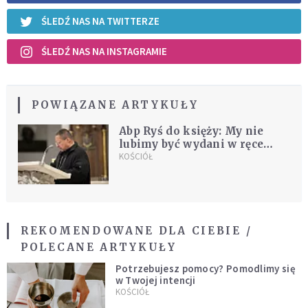
ŚLEDŹ NAS NA TWITTERZE
ŚLEDŹ NAS NA INSTAGRAMIE
POWIĄZANE ARTYKUŁY
Abp Ryś do księży: My nie
lubimy być wydani w ręce
ludzi. My lubimy trzymać
KOŚCIÓŁ
ludzi w garści
REKOMENDOWANE DLA CIEBIE /
POLECANE ARTYKUŁY
Potrzebujesz pomocy? Pomodlimy się
w Twojej intencji
KOŚCIÓŁ