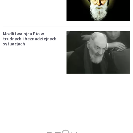
Modlitwa ojca Pio w
trudnych i beznadziejnych
sytuacjach