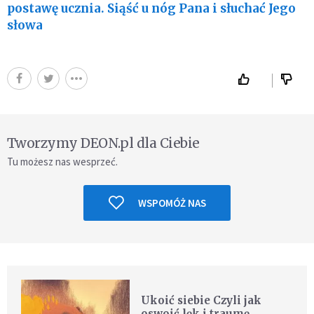
postawę ucznia. Siąść u nóg Pana i słuchać Jego
słowa
Tworzymy DEON.pl dla Ciebie
Tu możesz nas wesprzeć.
WSPOMÓŻ NAS
Ukoić siebie Czyli jak
oswoić lęk i traumę