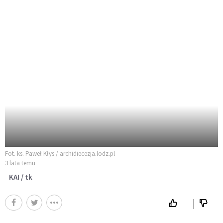
Fot. ks. Paweł Kłys / archidiecezja.lodz.pl
3 lata temu
KAI / tk