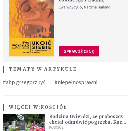
Ewa Woydyłło, Martyna Harland
SPRAWDŹ CENĘ
TEMATY W ARTYKULE
#abp grzegorz ryś
#niepełnosprawni
WIĘCEJ W:
KOŚCIÓŁ
Rodzina twierdzi, że proboszcz
chciał odmówić pogrzebu. Kuria
zapowiada wyjaśnienia
KOŚCIÓŁ