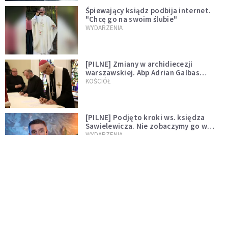
Śpiewający ksiądz podbija internet.
"Chcę go na swoim ślubie"
WYDARZENIA
[PILNE] Zmiany w archidiecezji
warszawskiej. Abp Adrian Galbas
wręczył dekrety nowym proboszczom
KOŚCIÓŁ
[PILNE] Podjęto kroki ws. księdza
Sawielewicza. Nie zobaczymy go w
mediach
WYDARZENIA