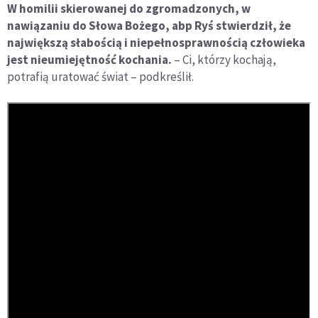
W homilii skierowanej do zgromadzonych, w
nawiązaniu do Słowa Bożego, abp Ryś stwierdził, że
największą słabością i niepełnosprawnością człowieka
jest nieumiejętność kochania.
– Ci, którzy kochają,
potrafią uratować świat – podkreślił.