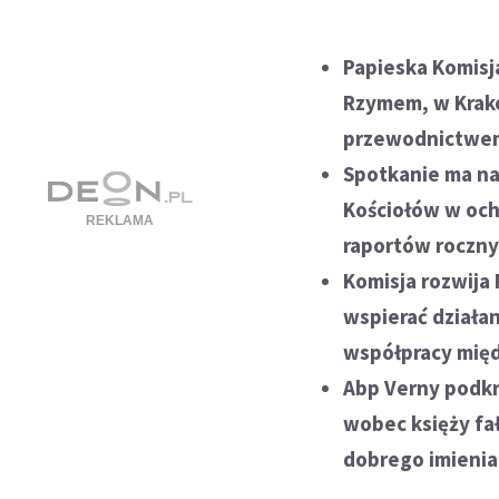
Papieska Komisj
Rzymem, w Krakow
przewodnictwem
Spotkanie ma na
Kościołów w och
raportów roczny
Komisja rozwij
wspierać działa
współpracy międ
Abp Verny podk
wobec księży fa
dobrego imienia