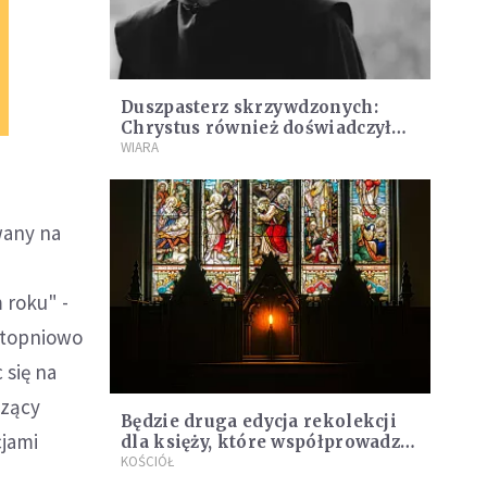
Duszpasterz skrzywdzonych:
Chrystus również doświadczył
przemocy seksualnej
WIARA
wany na
 roku" -
 stopniowo
 się na
czący
Będzie druga edycja rekolekcji
cjami
dla księży, które współprowadzą
osoby skrzywdzone i bp Ważny
KOŚCIÓŁ