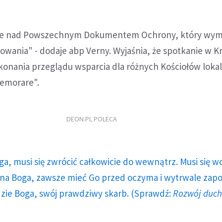
że nad Powszechnym Dokumentem Ochrony, który wym
owania" - dodaje abp Verny. Wyjaśnia, że spotkanie w K
konania przeglądu wsparcia dla różnych Kościołów loka
emorare".
DEON.PL POLECA
ga, musi się zwrócić całkowicie do wewnątrz. Musi się w
a Boga, zawsze mieć Go przed oczyma i wytrwale zap
dzie Boga, swój prawdziwy skarb. (Sprawdź:
Rozwój duc