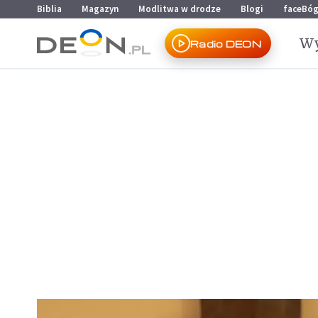
Przejdź do menu głównego
Przejdź do treści
Biblia
Magazyn
Modlitwa w drodze
Blogi
faceBó
Wy
Radio DEON