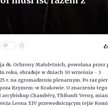
ół musi iść razem z
a ds. Ochrony Małoletnich, powołana przez 
14 roku, obraduje w dniach 30 września - 3
25 r. na zgromadzeniu plenarnym. Po raz pie
 poza Rzymem: w Krakowie. O znaczeniu tego
 arcybiskup Chambéry, Thibault Verny, mi
apieża Leona XIV przewodniczącym tejże Komis