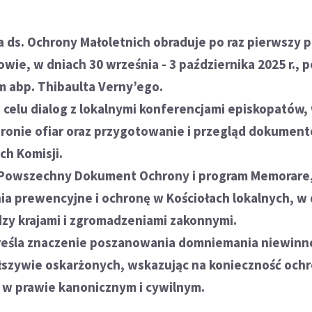
a ds. Ochrony Małoletnich obraduje po raz pierwszy 
ie, w dniach 30 września - 3 października 2025 r., 
 abp. Thibaulta Verny’ego.
 celu dialog z lokalnymi konferencjami episkopatów,
ronie ofiar oraz przygotowanie i przegląd dokument
ch Komisji.
a Powszechny Dokument Ochrony i program Memorare
nia prewencyjne i ochronę w Kościołach lokalnych, w
zy krajami i zgromadzeniami zakonnymi.
reśla znaczenie poszanowania domniemania niewinn
łszywie oskarżonych, wskazując na konieczność och
 w prawie kanonicznym i cywilnym.