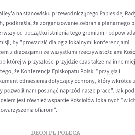
alley’a na stanowisku przewodniczącego Papieskiej Rady
h, podkreśla, że zorganizowanie zebrania plenarnego 
erwszy od początku istnienia tego gremium - odpowiad
misji, by "prowadzić dialog z lokalnymi konferencjami
zem z diecezjami i ze wszystkimi rzeczywistościami Kośc
po której w przyszłości przyjdzie czas także na inne mie
tego, że Konferencja Episkopatu Polski "przyjęła i
kument odniesienia dotyczący ochrony, który wkrótce 
ry pozwolił nam posunąć naprzód nasze prace". Jak pod
celem jest również wsparcie Kościołów lokalnych "w ic
towarzyszenia ofiarom".
DEON.PL POLECA