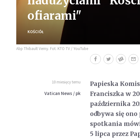
nadużyciami "Kości
ofiarami"
KOŚCIÓŁ
Abp Thibault Verny. Fot. KTO TV / YouTube
10 miesięcy temu
Papieska Komisj
Franciszka w 20
Vatican News / pk
października 20
odbywa się ono
spotkania mówi
5 lipca przez P