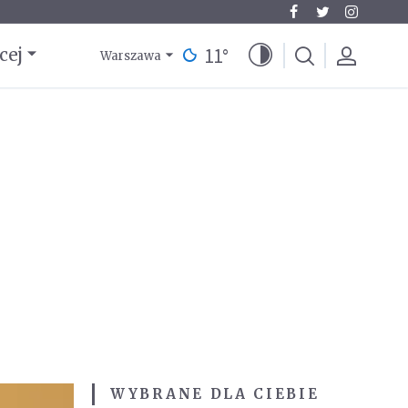
11
°
cej
Warszawa
WYBRANE DLA CIEBIE