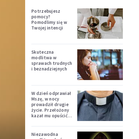
Potrzebujesz
pomocy?
Pomodlimy się w
Twojej intencji
Skuteczna
modlitwa w
sprawach trudnych
i beznadziejnych
W dzień odprawiał
Mszę, w nocy
prowadził drugie
życie. Przełożony
kazał mu opuścić
zakon
Niezawodna