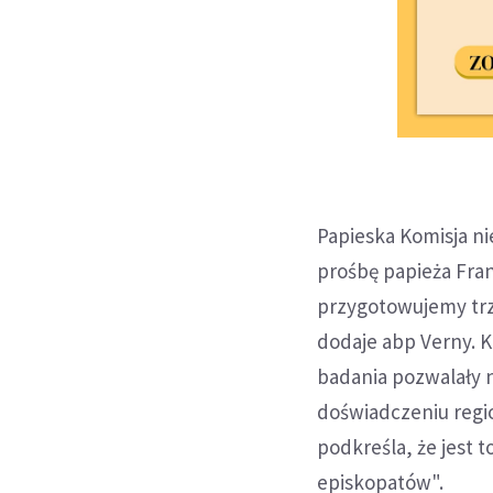
Papieska Komisja n
prośbę papieża Fran
przygotowujemy trz
dodaje abp Verny. K
badania pozwalały n
doświadczeniu regi
podkreśla, że jest 
episkopatów".