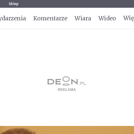
g
Sklep
Wię
darzenia
Komentarze
Wiara
Wideo