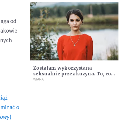
aga od
rakowie
lnych
Zostałam wykorzystana
seksualnie przez kuzyna. To, co
wydarzyło się po 35 latach, mogę
WIARA
określić mianem cudu
ciąż
ominać o
howy
)