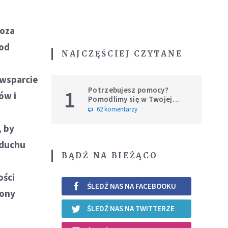
poza
pod
NAJCZĘŚCIEJ CZYTANE
 wsparcie
Potrzebujesz pomocy?
1
ów i
Pomodlimy się w Twojej
intencji
62 komentarzy
, by
 duchu
BĄDŹ NA BIEŻĄCO
ości
ŚLEDŹ NAS NA FACEBOOKU
rony
ŚLEDŹ NAS NA TWITTERZE