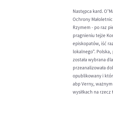
Następca kard. O’M
Ochrony Małoletnic
Rzymem - po raz pi
pragnieniu tejże Ko
episkopatów, iść ra
lokalnego". Polska, 
została wybrana dla
przeanalizowała do
opublikowany i któ
abp Verny, ważnym 
wysiłkach na rzecz 