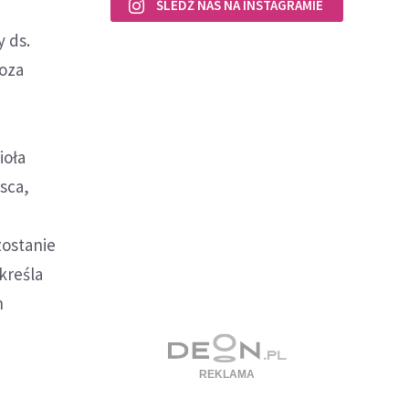
ŚLEDŹ NAS NA INSTAGRAMIE
 ds.
poza
a
ioła
jsca,
zostanie
kreśla
h