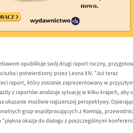
iebawem opublikuje swój drugi raport roczny, przygoto
ciszka i potwierdzony przez Leona XIV. "Już teraz
eci raport, który zostanie zaprezentowany w przyszłym
ażdy z raportów analizuje sytuację w kilku krajach, aby
a ukazanie możliwie najszerszej perspektywy. Opierając
onalnych grup współpracujących z Komisją, przewodni
to "piękna okazja do dialogu z poszczególnymi konferen