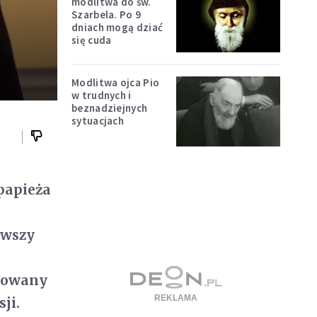
modlitwa do św.
Szarbela. Po 9
dniach mogą dziać
się cuda
Modlitwa ojca Pio
w trudnych i
beznadziejnych
sytuacjach
papieża
rwszy
anowany
ji.