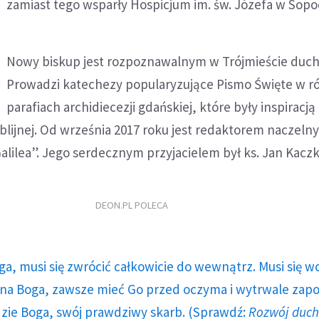
zamiast tego wsparły Hospicjum im. św. Józefa w Sopo
Nowy biskup jest rozpoznawalnym w Trójmieście du
Prowadzi katechezy popularyzujące Pismo Święte w r
parafiach archidiecezji gdańskiej, które były inspiracją
blijnej. Od września 2017 roku jest redaktorem naczeln
lilea”. Jego serdecznym przyjacielem był ks. Jan Kacz
DEON.PL POLECA
ga, musi się zwrócić całkowicie do wewnątrz. Musi się w
a Boga, zawsze mieć Go przed oczyma i wytrwale zap
dzie Boga, swój prawdziwy skarb. (Sprawdź:
Rozwój duc