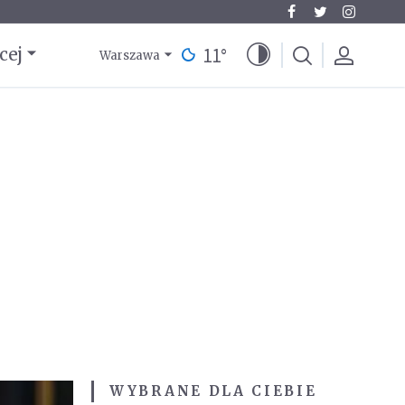
11
°
cej
Warszawa
WYBRANE DLA CIEBIE