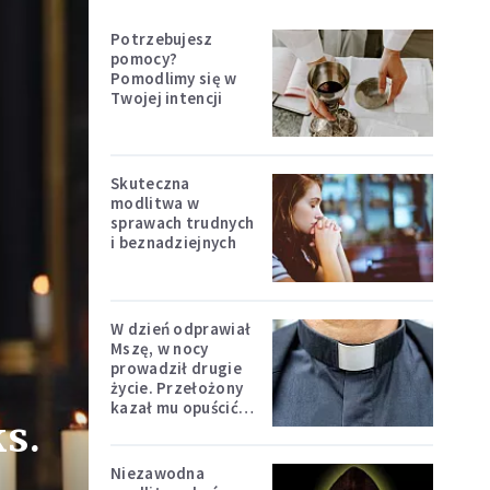
Potrzebujesz
pomocy?
Pomodlimy się w
Twojej intencji
Skuteczna
modlitwa w
sprawach trudnych
i beznadziejnych
W dzień odprawiał
Mszę, w nocy
prowadził drugie
życie. Przełożony
kazał mu opuścić
s.
zakon
Niezawodna