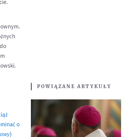
cie.
chownym.
óżnych
 do
ym
kowski.
POWIĄZANE ARTYKUŁY
ciąż
ominać o
howy
)