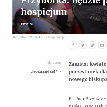
Przyborka. Będzie 
hospicjum
KOŚCIÓŁ
Abp Tadeusz Wojda. Fot. Diecezja.gda.pl
4 lata temu
Zamiast kwiatów
poczęstunek dla
diecezja.gda.pl / mł
nowego biskupa 
Ks. Piotr Przyborek
papież Franciszek. 