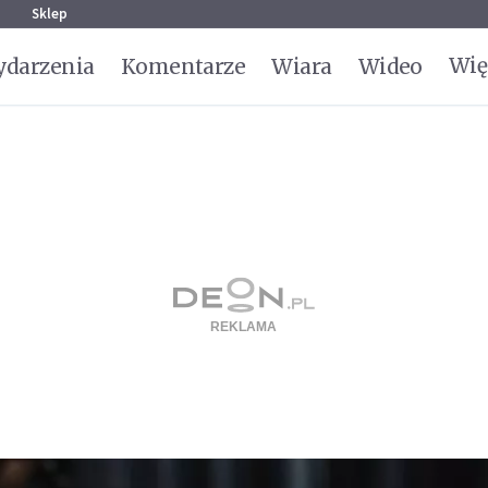
g
Sklep
Wię
darzenia
Komentarze
Wiara
Wideo