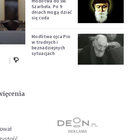
modlitwa do św.
Szarbela. Po 9
dniach mogą dziać
się cuda
Modlitwa ojca Pio
w trudnych i
beznadziejnych
sytuacjach
więcenia
nował
czystość