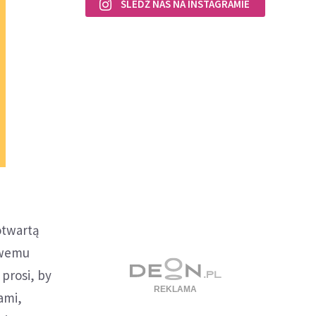
ŚLEDŹ NAS NA INSTAGRAMIE
otwartą
owemu
prosi, by
ami,