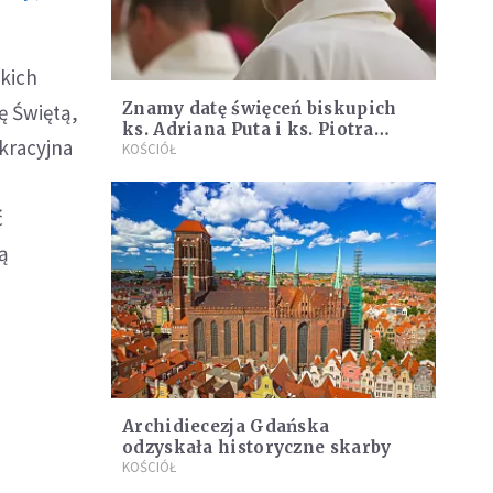
tkich
Znamy datę święceń biskupich
ę Świętą,
ks. Adriana Puta i ks. Piotra
ekracyjna
Przyborka
KOŚCIÓŁ
ć
ą
Archidiecezja Gdańska
odzyskała historyczne skarby
KOŚCIÓŁ