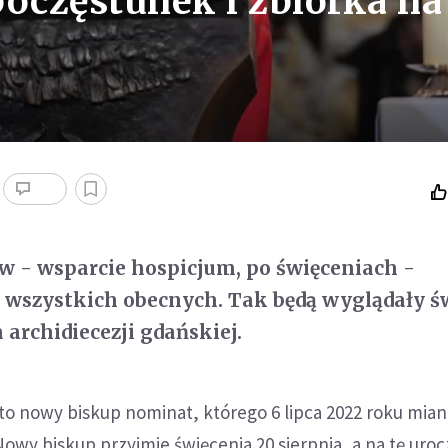
poczęstunek i zbiórka na
 - wsparcie hospicjum, po święceniach -
 wszystkich obecnych. Tak będą wyglądały ś
archidiecezji gdańskiej.
 to nowy biskup nominat, którego 6 lipca 2022 roku mia
Nowy biskup przyjmie święcenia 20 sierpnia, a na tę uro