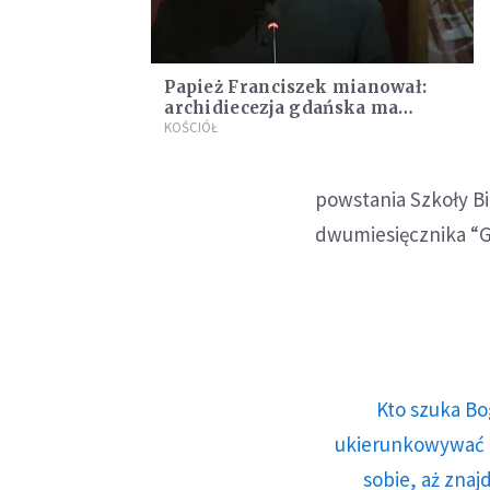
Papież Franciszek mianował:
archidiecezja gdańska ma
nowego biskupa
KOŚCIÓŁ
powstania Szkoły Bi
dwumiesięcznika “Ga
Kto szuka Bo
ukierunkowywać n
sobie, aż znaj