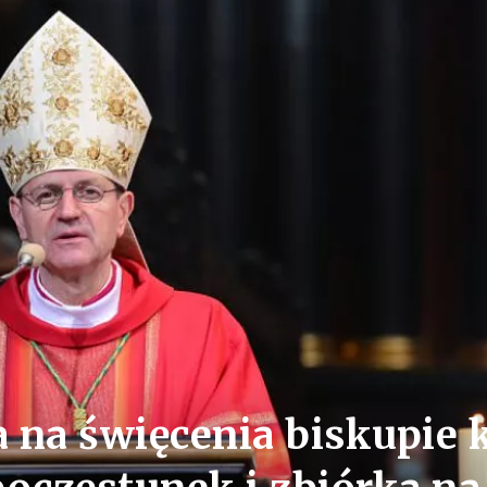
 na święcenia biskupie k