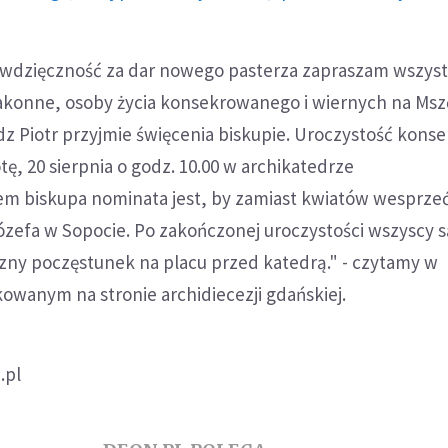
i wdzięczność za dar nowego pasterza zapraszam wszys
zakonne, osoby życia konsekrowanego i wiernych na Msz
ądz Piotr przyjmie święcenia biskupie. Uroczystość kons
tę, 20 sierpnia o godz. 10.00 w archikatedrze
iem biskupa nominata jest, by zamiast kwiatów wesprze
ózefa w Sopocie. Po zakończonej uroczystości wszyscy s
zny poczęstunek na placu przed katedrą." - czytamy w
owanym na stronie archidiecezji gdańskiej.
a.pl