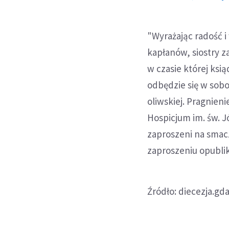
"Wyrażając radość 
kapłanów, siostry 
w czasie której ksi
odbędzie się w sobo
oliwskiej. Pragnien
Hospicjum im. św. J
zaproszeni na smac
zaproszeniu opublik
Źródło: diecezja.gd