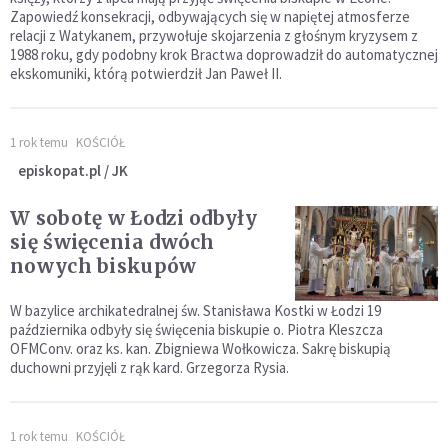
Zapowiedź konsekracji, odbywających się w napiętej atmosferze
relacji z Watykanem, przywołuje skojarzenia z głośnym kryzysem z
1988 roku, gdy podobny krok Bractwa doprowadził do automatycznej
ekskomuniki, którą potwierdził Jan Paweł II.
1 rok temu
KOŚCIÓŁ
episkopat.pl / JK
W sobotę w Łodzi odbyły
się święcenia dwóch
nowych biskupów
W bazylice archikatedralnej św. Stanisława Kostki w Łodzi 19
października odbyły się święcenia biskupie o. Piotra Kleszcza
OFMConv. oraz ks. kan. Zbigniewa Wołkowicza. Sakrę biskupią
duchowni przyjęli z rąk kard. Grzegorza Rysia.
1 rok temu
KOŚCIÓŁ