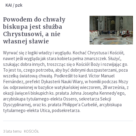
KAI / pzk
Powodem do chwały
biskupa jest służba
Chrystusowi, a nie
własnej sławie
Wyrwać się z logiki władzy i wyglądu. Kochać Chrystusa i Kościół,
nawet jeśli wygląda jak stara kobieta pełna zmarszczek. Służyć,
szukając dobra innych, troszcząc się o Kościół Boży i rozwijając go.
To jest to, czego potrzeba, aby być dobrymi duszpasterzami, poza
wszelką światową chwałą. Podkreślił to kard. Víctor Manuel
Fernández, prefekt Dykasterii Nauki Wiary, w homilii podczas Mszy
św. odprawionej w bazylice watykańskiej wieczorem, 28 września, z
okazji święceń biskupich ks. prałata Johna Josepha Kennedy'ego,
arcybiskupa tytularnego-elekta Ossero, sekretarza Sekcji
Dyscyplinarnej, oraz ks. prałata Philippe'a Curbelié, arcybiskupa
tytularnego-elekta Utica, podsekretarza.
3 lata temu
KOŚCIÓŁ