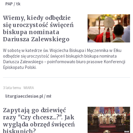
PAP / tk
Wiemy, kiedy odbędzie
się uroczystość święceń
biskupa nominata
Dariusza Zalewskiego
W sobotę w katedrze św. Wojciecha Biskupa i Męczennika w Ełku
odbędzie się uroczystość święceń biskupich biskupa nominata
Dariusza Zalewskiego – poinformowało biuro prasowe Konferencji
Episkopatu Polski.
3 lata temu
WIARA
liturgiaecclesiae.pl / mł
Zapytają go dziewięć
razy "Czy chcesz...?". Jak
wygląda obrzęd święceń
biskupich?