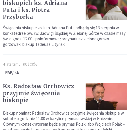
biskupich ks. Adriana
Puta i ks. Piotra
Przyborka
Święcenia biskupie ks. kan. Adriana Puta odbędą się 13 sierpnia w
konkatedrze pw. św. Jadwigi Śląskiej w Zielonej Górze w czasie mszy
św. o godz. 12.00 - poinformował ordynariusz zielonogórsko-
gorzowski biskup Tadeusz Lityński.
4 lata temu
KOŚCIÓŁ
PAP/ kb
Ks. Radosław Orchowicz
przyjmie święcenia
biskupie
Biskup nominat Radosław Orchowicz przyjmie święcenia biskupie w
sobotę o godzinie 11.00 w bazylice prymasowskiej w Gnieźnie.
Głównym konsekratorem będzie prymas Polski abp Wojciech Polak –
poinformowało biuro prasowe Konferencji Episkopatu Polski.