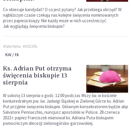
Co obiecuje kandydat? O co jest pytany? Jak przebiega obrzęd? W
najbliższym czasie czekają nas kolejne święcenia nominowanych
przez papieża księży. Nie każdy może w nich uczestniczyć.
Jak wyglądają święcenia biskupie?
4 lata temu
KOŚCIÓŁ
KAI / tk
Ks. Adrian Put otrzyma
święcenia biskupie 13
sierpnia
W sobotę 13 sierpnia o godz. 12.00 podczas Mszy św. w kościele
konkatedralnym pw. św. Jadwigi Śląskiej w Zielonej Górze ks. Adrian
Put przyjmie święcenia biskupie. Głównym konsekratorem będzie abp
Salvatore Pennacchio, nuncjusz apostolski w Polsce. 28 czerwca
2022 r. papież Franciszek mianował ks. Adriana Puta biskupem
pomocniczym diecezji zielonogórsko-gorzowskiej.