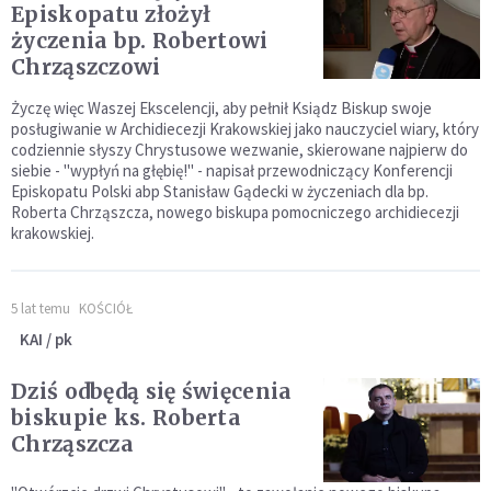
Episkopatu złożył
życzenia bp. Robertowi
Chrząszczowi
Życzę więc Waszej Ekscelencji, aby pełnił Ksiądz Biskup swoje
posługiwanie w Archidiecezji Krakowskiej jako nauczyciel wiary, który
codziennie słyszy Chrystusowe wezwanie, skierowane najpierw do
siebie - "wypłyń na głębię!" - napisał przewodniczący Konferencji
Episkopatu Polski abp Stanisław Gądecki w życzeniach dla bp.
Roberta Chrząszcza, nowego biskupa pomocniczego archidiecezji
krakowskiej.
5 lat temu
KOŚCIÓŁ
KAI / pk
Dziś odbędą się święcenia
biskupie ks. Roberta
Chrząszcza