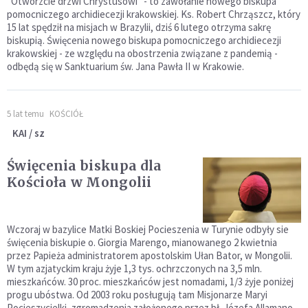
"Otwórzcie drzwi Chrystusowi" - to zawołanie nowego biskupa
pomocniczego archidiecezji krakowskiej. Ks. Robert Chrząszcz, który
15 lat spędził na misjach w Brazylii, dziś 6 lutego otrzyma sakrę
biskupią. Święcenia nowego biskupa pomocniczego archidiecezji
krakowskiej - ze względu na obostrzenia związane z pandemią -
odbędą się w Sanktuarium św. Jana Pawła II w Krakowie.
5 lat temu
KOŚCIÓŁ
KAI / sz
Święcenia biskupa dla
Kościoła w Mongolii
Wczoraj w bazylice Matki Boskiej Pocieszenia w Turynie odbyły sie
święcenia biskupie o. Giorgia Marengo, mianowanego 2 kwietnia
przez Papieża administratorem apostolskim Ułan Bator, w Mongolii.
W tym azjatyckim kraju żyje 1,3 tys. ochrzczonych na 3,5 mln.
mieszkańców. 30 proc. mieszkańców jest nomadami, 1/3 żyje poniżej
progu ubóstwa. Od 2003 roku posługują tam Misjonarze Maryi
Pocieszycielki, zgromadzenia założonego przez bł. Józefa Allamano