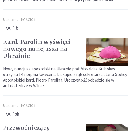
5 lat temu
KOŚCIÓŁ
KAI / jb
Kard. Parolin wyświęci
nowego nuncjusza na
Ukrainie
Nowy nuncjusz apostolski na Ukrainie prał. Visvaldas Kulbokas
otrzyma 14 sierpnia święcenia biskupie z rąk sekretarza stanu Stolicy
Apostolskiej kard. Pietro Parolina. Uroczystość odbędzie się w
archikatedrze w Wilnie.
5 lat temu
KOŚCIÓŁ
KAI / pk
Przewodniczący