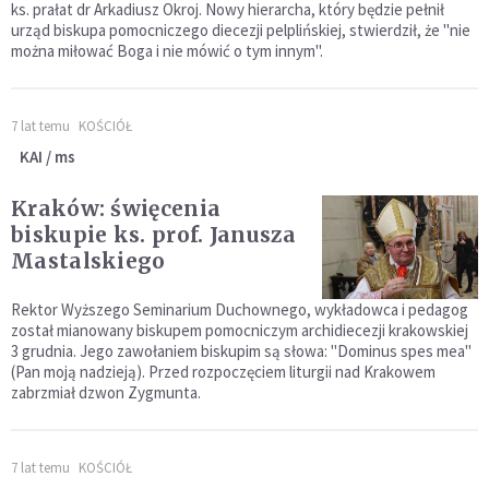
ks. prałat dr Arkadiusz Okroj. Nowy hierarcha, który będzie pełnił
urząd biskupa pomocniczego diecezji pelplińskiej, stwierdził, że "nie
można miłować Boga i nie mówić o tym innym".
7 lat temu
KOŚCIÓŁ
KAI / ms
Kraków: święcenia
biskupie ks. prof. Janusza
Mastalskiego
Rektor Wyższego Seminarium Duchownego, wykładowca i pedagog
został mianowany biskupem pomocniczym archidiecezji krakowskiej
3 grudnia. Jego zawołaniem biskupim są słowa: "Dominus spes mea"
(Pan moją nadzieją). Przed rozpoczęciem liturgii nad Krakowem
zabrzmiał dzwon Zygmunta.
7 lat temu
KOŚCIÓŁ