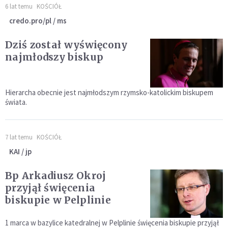
6 lat temu
KOŚCIÓŁ
credo.pro/pl / ms
Dziś został wyświęcony
najmłodszy biskup
Hierarcha obecnie jest najmłodszym rzymsko-katolickim biskupem
świata.
7 lat temu
KOŚCIÓŁ
KAI / jp
Bp Arkadiusz Okroj
przyjął święcenia
biskupie w Pelplinie
1 marca w bazylice katedralnej w Pelplinie święcenia biskupie przyjął