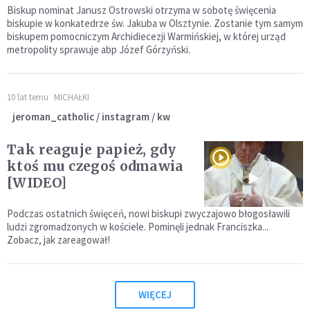
Biskup nominat Janusz Ostrowski otrzyma w sobotę święcenia
biskupie w konkatedrze św. Jakuba w Olsztynie. Zostanie tym samym
biskupem pomocniczym Archidiecezji Warmińskiej, w której urząd
metropolity sprawuje abp Józef Górzyński.
10 lat temu
MICHAŁKI
jeroman_catholic / instagram / kw
Tak reaguje papież, gdy
ktoś mu czegoś odmawia
[WIDEO]
Podczas ostatnich święceń, nowi biskupi zwyczajowo błogosławili
ludzi zgromadzonych w kościele. Pominęli jednak Franciszka...
Zobacz, jak zareagował!
WIĘCEJ