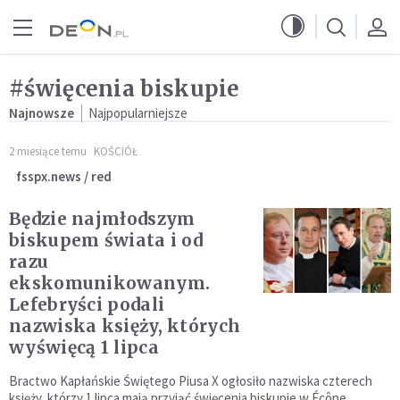
Przejdź do menu głównego
Przejdź do treści
#święcenia biskupie
Najnowsze
Najpopularniejsze
2 miesiące temu
KOŚCIÓŁ
fsspx.news / red
Będzie najmłodszym
biskupem świata i od
razu
ekskomunikowanym.
Lefebryści podali
nazwiska księży, których
wyświęcą 1 lipca
Bractwo Kapłańskie Świętego Piusa X ogłosiło nazwiska czterech
księży, którzy 1 lipca mają przyjąć święcenia biskupie w Écône.