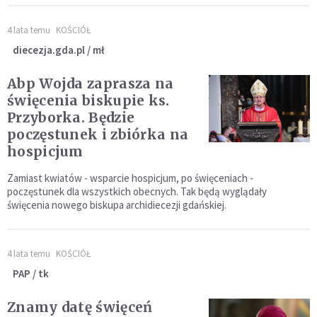
4 lata temu
KOŚCIÓŁ
diecezja.gda.pl / mł
Abp Wojda zaprasza na
święcenia biskupie ks.
Przyborka. Będzie
poczęstunek i zbiórka na
hospicjum
Zamiast kwiatów - wsparcie hospicjum, po święceniach -
poczęstunek dla wszystkich obecnych. Tak będą wyglądały
święcenia nowego biskupa archidiecezji gdańskiej.
4 lata temu
KOŚCIÓŁ
PAP / tk
Znamy datę święceń