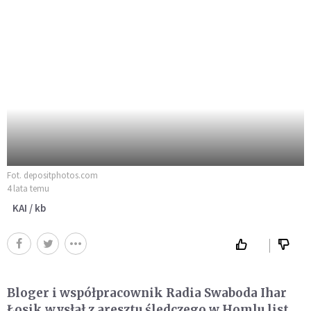
Fot. depositphotos.com
4 lata temu
KAI / kb
Bloger i współpracownik Radia Swaboda Ihar
Łosik wysłał z aresztu śledczego w Homlu list