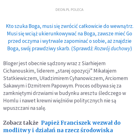
DEON.PL POLECA
Kto szuka Boga, musi się zwrócić całkowicie do wewnątrz.
Musi się wciąż ukierunkowywać na Boga, zawsze mieć Go
przed oczyma i wytrwale zapominać o sobie, aż znajdzie
Boga, swój prawdziwy skarb. (Sprawdź:
Rozwój duchowy
)
Bloger jest obecnie sądzony wraz z Siarhiejem
Cichanouskim, liderem „starej opozycji” Mikałajem
Statkiewiczem, Uładzimirem Cyhanowiczem, Arciomem
Sakawym i Dzmitrem Papowym. Proces odbywa się za
zamkniętymi drzwiami w budynku aresztu śledczego w
Homlu i nawet krewni więźniów politycznych nie są
wpuszczani na salę.
Zobacz także
Papież Franciszek wezwał do
modlitwy i działań na rzecz środowiska