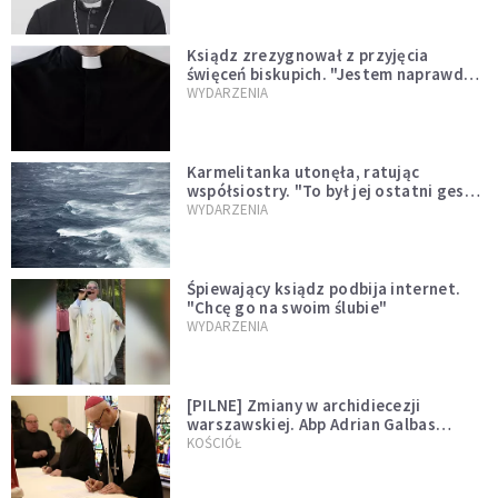
Ksiądz zrezygnował z przyjęcia
święceń biskupich. "Jestem naprawdę
niegodny"
WYDARZENIA
Karmelitanka utonęła, ratując
współsiostry. "To był jej ostatni gest
miłości"
WYDARZENIA
Śpiewający ksiądz podbija internet.
"Chcę go na swoim ślubie"
WYDARZENIA
[PILNE] Zmiany w archidiecezji
warszawskiej. Abp Adrian Galbas
wręczył dekrety nowym proboszczom
KOŚCIÓŁ