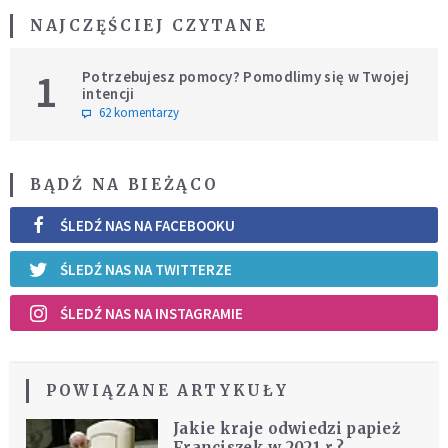
NAJCZĘŚCIEJ CZYTANE
1
Potrzebujesz pomocy? Pomodlimy się w Twojej
intencji
62 komentarzy
BĄDŹ NA BIEŻĄCO
ŚLEDŹ NAS NA FACEBOOKU
ŚLEDŹ NAS NA TWITTERZE
ŚLEDŹ NAS NA INSTAGRAMIE
POWIĄZANE ARTYKUŁY
Jakie kraje odwiedzi papież
Franciszek w 2021 r.?