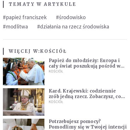
TEMATY W ARTYKULE
#papież franciszek
#środowisko
#modlitwa
#działania na rzecz środowiska
WIĘCEJ W:
KOŚCIÓŁ
Papież do młodzieży: Europa i
cały świat poszukują pośród was
nowych świętych
KOŚCIÓŁ
Kard. Krajewski: codziennie
zrób jedną rzecz. Zobaczysz, co
stanie się z twoim życiem
KOŚCIÓŁ
Potrzebujesz pomocy?
Pomodlimy się w Twojej intencji