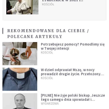
KOŚCIÓŁ
REKOMENDOWANE DLA CIEBIE /
POLECANE ARTYKUŁY
Potrzebujesz pomocy? Pomodlimy się
w Twojej intencji
KOŚCIÓŁ
W dzień odprawiał Mszę, w nocy
prowadził drugie życie. Przełożony
kazał mu opuścić zakon
KOŚCIÓŁ
[PILNE] Nie żyje polski biskup. Jeszcze
tego samego dnia spowiadał i
sprawował Mszę świętą
WYDARZENIA