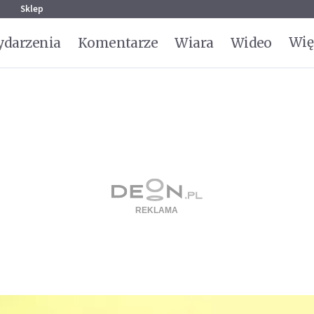
g
Sklep
Wię
darzenia
Komentarze
Wiara
Wideo