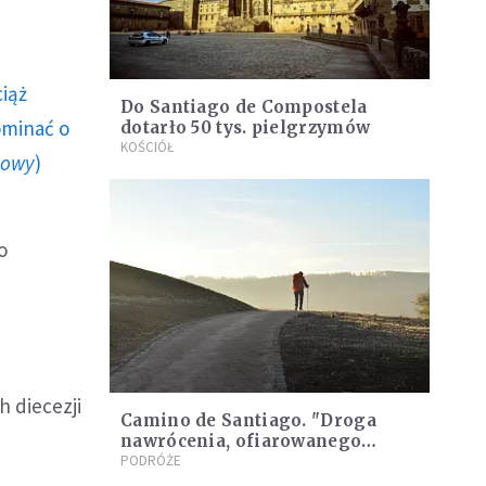
ciąż
Do Santiago de Compostela
ominać o
dotarło 50 tys. pielgrzymów
KOŚCIÓŁ
howy
)
o
h diecezji
Camino de Santiago. "Droga
nawrócenia, ofiarowanego
każdemu"
PODRÓŻE