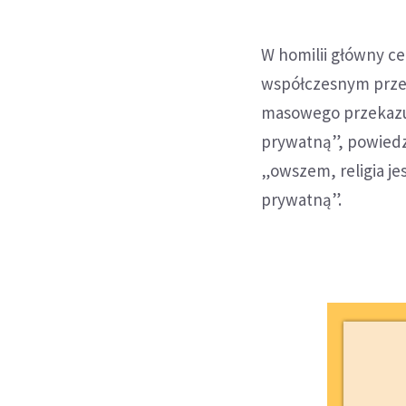
W homilii główny c
współczesnym przec
masowego przekazu p
prywatną”, powiedzi
„owszem, religia je
prywatną”.