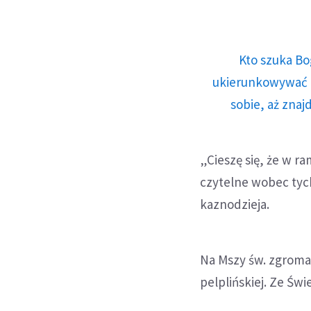
Kto szuka Bo
ukierunkowywać n
sobie, aż znaj
„Cieszę się, że w 
czytelne wobec tyc
kaznodzieja.
Na Mszy św. zgromad
pelplińskiej. Ze Świ