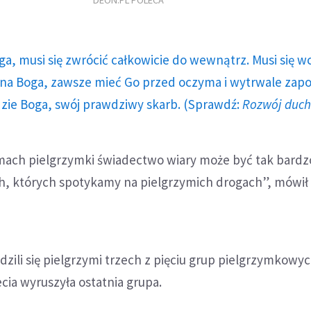
DEON.PL POLECA
ga, musi się zwrócić całkowicie do wewnątrz. Musi się w
a Boga, zawsze mieć Go przed oczyma i wytrwale zap
dzie Boga, swój prawdziwy skarb. (Sprawdź:
Rozwój duc
ramach pielgrzymki świadectwo wiary może być tak bardz
h, których spotykamy na pielgrzymich drogach”, mówił
zili się pielgrzymi trzech z pięciu grup pielgrzymkowyc
ecia wyruszyła ostatnia grupa.