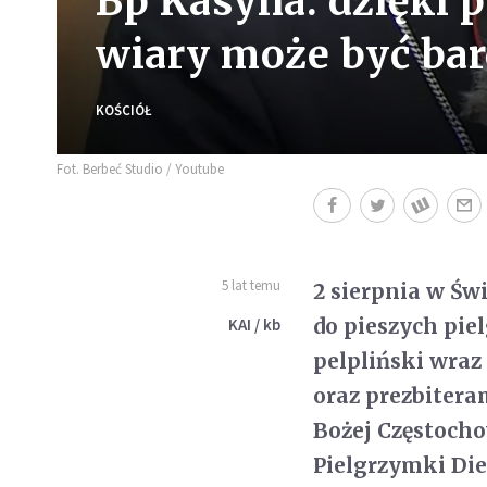
Bp Kasyna: dzięki 
wiary może być bar
KOŚCIÓŁ
Fot. Berbeć Studio / Youtube
5 lat temu
2 sierpnia w Św
do pieszych pie
KAI / kb
pelpliński wra
oraz prezbiter
Bożej Częstochow
Pielgrzymki Diec