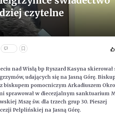
pielgrzymce świadectwo
dziej czytelne
ieciu nad Wisłą bp Ryszard Kasyna skierował
lgrzymów, udających się na Jasną Górę. Bisku
z z biskupem pomocniczym Arkadiuszem Okr
ami sprawował w diecezjalnym sanktuarium 
skiej Mszę św. dla trzech grup 30. Pieszej
ezji Pelplińskiej na Jasną Górę.