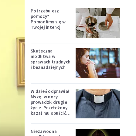
Potrzebujesz
pomocy?
Pomodlimy się w
Twojej intencji
Skuteczna
modlitwa w
sprawach trudnych
i beznadziejnych
W dzień odprawiał
Mszę, w nocy
prowadził drugie
życie. Przełożony
kazał mu opuścić
zakon
Niezawodna