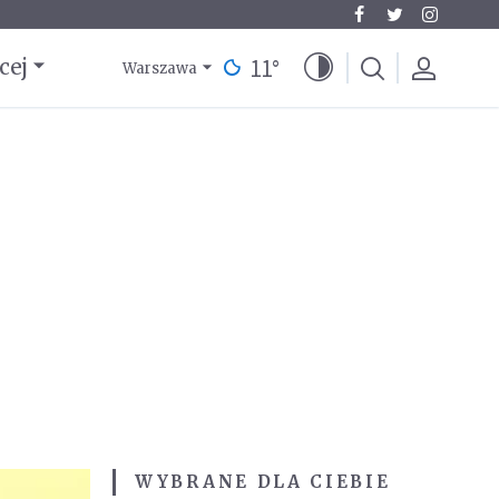
11
°
cej
Warszawa
WYBRANE DLA CIEBIE