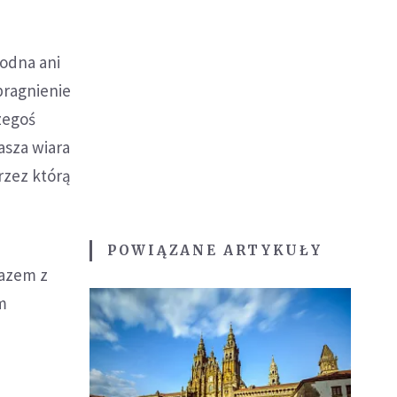
godna ani
pragnienie
zegoś
asza wiara
rzez którą
POWIĄZANE ARTYKUŁY
razem z
m