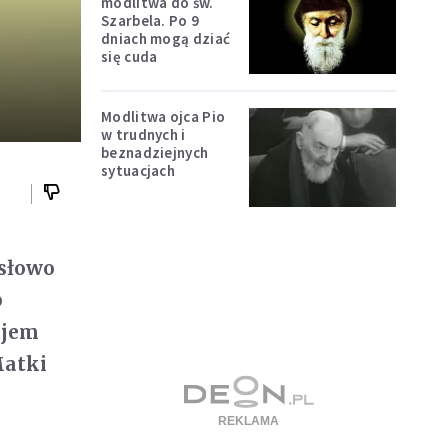
modlitwa do św.
Szarbela. Po 9
dniach mogą dziać
się cuda
Modlitwa ojca Pio
w trudnych i
beznadziejnych
sytuacjach
 słowo
p
ojem
Matki