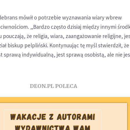
elebrans mówił o potrzebie wyznawania wiary wbrew
iwnościom. „Bardzo często dzisiaj między innymi środk
ouczają, że religia, wiara, zaangażowanie religijne, je
ał biskup pelpliński. Kontynuując tę myśl stwierdził, że
st sprawą indywidualną, jest sprawą osobistą, ale nie je
DEON.PL POLECA