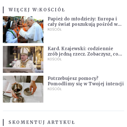
WIĘCEJ W:
KOŚCIÓŁ
Papież do młodzieży: Europa i
cały świat poszukują pośród was
nowych świętych
KOŚCIÓŁ
Kard. Krajewski: codziennie
zrób jedną rzecz. Zobaczysz, co
stanie się z twoim życiem
KOŚCIÓŁ
Potrzebujesz pomocy?
Pomodlimy się w Twojej intencji
KOŚCIÓŁ
SKOMENTUJ ARTYKUŁ