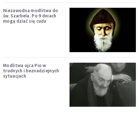
Niezawodna modlitwa do
św. Szarbela. Po 9 dniach
mogą dziać się cuda
Modlitwa ojca Pio w
trudnych i beznadziejnych
sytuacjach