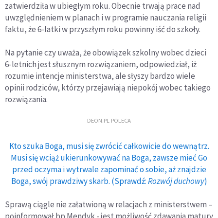
zatwierdziła w ubiegłym roku. Obecnie trwają prace nad
uwzględnieniem w planach i w programie nauczania religii
faktu, że 6-latki w przyszłym roku powinny iść do szkoły.
Na pytanie czy uważa, że obowiązek szkolny wobec dzieci
6-letnich jest słusznym rozwiązaniem, odpowiedział, iż
rozumie intencje ministerstwa, ale słyszy bardzo wiele
opinii rodziców, którzy przejawiają niepokój wobec takiego
rozwiązania.
DEON.PL POLECA
Kto szuka Boga, musi się zwrócić całkowicie do wewnątrz.
Musi się wciąż ukierunkowywać na Boga, zawsze mieć Go
przed oczyma i wytrwale zapominać o sobie, aż znajdzie
Boga, swój prawdziwy skarb. (Sprawdź:
Rozwój duchowy
)
Sprawą ciągle nie załatwioną w relacjach z ministerstwem –
poinformował bp Mendyk - jest możliwość zdawania matury