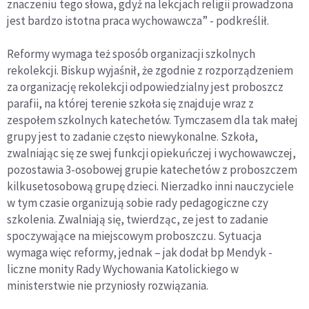
znaczeniu tego słowa, gdyż na lekcjach religii prowadzona
jest bardzo istotna praca wychowawcza” - podkreślił.
Reformy wymaga też sposób organizacji szkolnych
rekolekcji. Biskup wyjaśnił, że zgodnie z rozporządzeniem
za organizację rekolekcji odpowiedzialny jest proboszcz
parafii, na której terenie szkoła się znajduje wraz z
zespołem szkolnych katechetów. Tymczasem dla tak małej
grupy jest to zadanie często niewykonalne. Szkoła,
zwalniając się ze swej funkcji opiekuńczej i wychowawczej,
pozostawia 3-osobowej grupie katechetów z proboszczem
kilkusetosobową grupę dzieci. Nierzadko inni nauczyciele
w tym czasie organizują sobie rady pedagogiczne czy
szkolenia. Zwalniają się, twierdząc, ze jest to zadanie
spoczywające na miejscowym proboszczu. Sytuacja
wymaga więc reformy, jednak – jak dodał bp Mendyk -
liczne monity Rady Wychowania Katolickiego w
ministerstwie nie przyniosły rozwiązania.