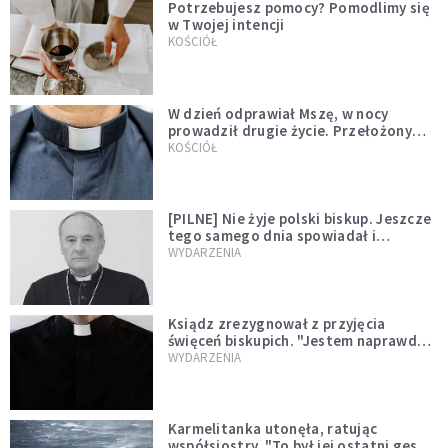
Potrzebujesz pomocy? Pomodlimy się
w Twojej intencji
KOŚCIÓŁ
W dzień odprawiał Mszę, w nocy
prowadził drugie życie. Przełożony
kazał mu opuścić zakon
KOŚCIÓŁ
[PILNE] Nie żyje polski biskup. Jeszcze
tego samego dnia spowiadał i
sprawował Mszę świętą
WYDARZENIA
Ksiądz zrezygnował z przyjęcia
święceń biskupich. "Jestem naprawdę
niegodny"
WYDARZENIA
Karmelitanka utonęła, ratując
współsiostry. "To był jej ostatni gest