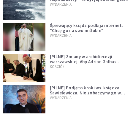
miłości"
WYDARZENIA
Śpiewający ksiądz podbija internet.
"Chcę go na swoim ślubie"
WYDARZENIA
[PILNE] Zmiany w archidiecezji
warszawskiej. Abp Adrian Galbas
wręczył dekrety nowym proboszczom
KOŚCIÓŁ
[PILNE] Podjęto kroki ws. księdza
Sawielewicza. Nie zobaczymy go w
mediach
WYDARZENIA