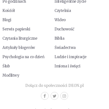
Po godzinach
Inteligentne życie
Kościół
Czytelnia
Blogi
Wideo
Serwis papieski
Duchowość
Czytania liturgiczne
Biblia
Artykuły blogerów
Świadectwa
Psychologia na co dzień
Ludzie i inspiracje
Ślub
Imiona i święci
Modlitwy
Dołącz do społeczności DEON.pl