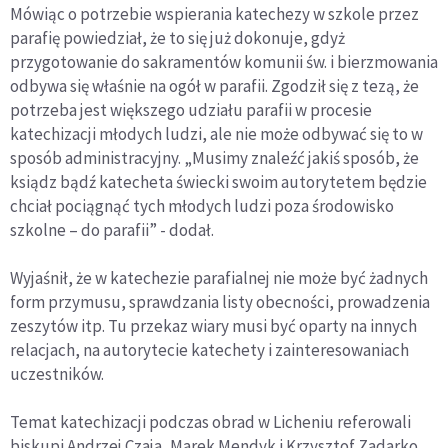
Mówiąc o potrzebie wspierania katechezy w szkole przez
parafię powiedział, że to się już dokonuje, gdyż
przygotowanie do sakramentów komunii św. i bierzmowania
odbywa się właśnie na ogół w parafii. Zgodził się z tezą, że
potrzeba jest większego udziału parafii w procesie
katechizacji młodych ludzi, ale nie może odbywać się to w
sposób administracyjny. „Musimy znaleźć jakiś sposób, że
ksiądz bądź katecheta świecki swoim autorytetem będzie
chciał pociągnąć tych młodych ludzi poza środowisko
szkolne – do parafii” - dodał.
Wyjaśnił, że w katechezie parafialnej nie może być żadnych
form przymusu, sprawdzania listy obecności, prowadzenia
zeszytów itp. Tu przekaz wiary musi być oparty na innych
relacjach, na autorytecie katechety i zainteresowaniach
uczestników.
Temat katechizacji podczas obrad w Licheniu referowali
biskupi Andrzej Czaja, Marek Mendyk i Krzysztof Zadarko.