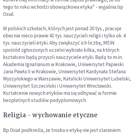
tego to roku wchodzi obowiązkowa etyka" - wyjaśnia bp
Osial.
W polskich szkołach, których jest ponad 20 tys., pracuje
obecnie nieco prawie 41 tys. nauczycieli religii i tylko ok. 4
tys. nauczycieli etyki. Aby zwiększyć ich liczbę, MEiN
spośród zgłoszonych uczelni wybrało kilka, na których
kształceni będą przyszli nauczyciele etyki. Będą to m.in.
Akademia Ignatianum w Krakowie, Uniwersytet Papieski
Jana Pawła II w Krakowie, Uniwersytet Kardynała Stefana
Wyszyńskiego w Warszawie, Katolicki Uniwersytet Lubelski,
Uniwersytet Szczeciński i Uniwersytet Wrocławski.
Kształcenie nowych etyków ma się odbywać w formie
bezpłatnych studiów podyplomowych.
Religia - wychowanie etyczne
Bp Osial podkreśla, że troska o etykę nie jest staraniem