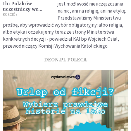
jest możliwość nieuczęszczania
Ilu Polaków
uczestniczy we
na nic, ani na religię, ani na etykę.
mszy? 26 września
KOŚCIÓŁ
Przedstawiliśmy Ministerstwu
doroczne badanie
prośbę, aby wprowadzić wybór obligatoryjny: albo religia,
niedzielnych
albo etyka i oczekujemy teraz ze strony Ministerstwa
praktyk religijnych
konkretnych decyzji - powiedział KAI bp Wojciech Osial,
przewodniczący Komisji Wychowania Katolickiego.
DEON.PL POLECA