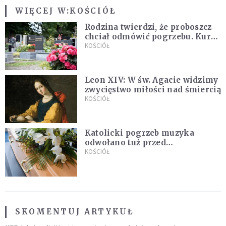
WIĘCEJ W:
KOŚCIÓŁ
Rodzina twierdzi, że proboszcz
chciał odmówić pogrzebu. Kuria
zapowiada wyjaśnienia
KOŚCIÓŁ
Leon XIV: W św. Agacie widzimy
zwycięstwo miłości nad śmiercią
KOŚCIÓŁ
Katolicki pogrzeb muzyka
odwołano tuż przed
uroczystością. Powodem była
KOŚCIÓŁ
przynależność do masonerii
SKOMENTUJ ARTYKUŁ