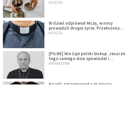
KOŚCIÓŁ
W dzień odprawiał Mszę, w nocy
prowadził drugie życie. Przełożony
kazał mu opuścić zakon
KOŚCIÓŁ
[PILNE] Nie żyje polski biskup. Jeszcze
tego samego dnia spowiadał i
sprawował Mszę świętą
WYDARZENIA
Ksiądz zrezygnował z przyjęcia
święceń biskupich. "Jestem naprawdę
niegodny"
WYDARZENIA
Karmelitanka utonęła, ratując
współsiostry. "To był jej ostatni gest
miłości"
WYDARZENIA