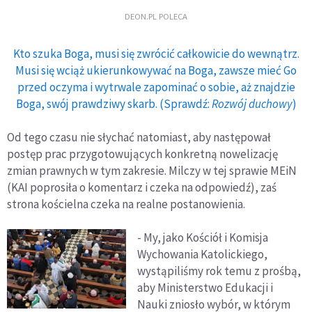
DEON.PL POLECA
Kto szuka Boga, musi się zwrócić całkowicie do wewnątrz.
Musi się wciąż ukierunkowywać na Boga, zawsze mieć Go
przed oczyma i wytrwale zapominać o sobie, aż znajdzie
Boga, swój prawdziwy skarb. (Sprawdź:
Rozwój duchowy
)
Od tego czasu nie słychać natomiast, aby następował
postęp prac przygotowujących konkretną nowelizację
zmian prawnych w tym zakresie. Milczy w tej sprawie MEiN
(KAI poprosiła o komentarz i czeka na odpowiedź), zaś
strona kościelna czeka na realne postanowienia.
- My, jako Kościół i Komisja
Wychowania Katolickiego,
wystąpiliśmy rok temu z prośbą,
aby Ministerstwo Edukacji i
Nauki zniosło wybór, w którym