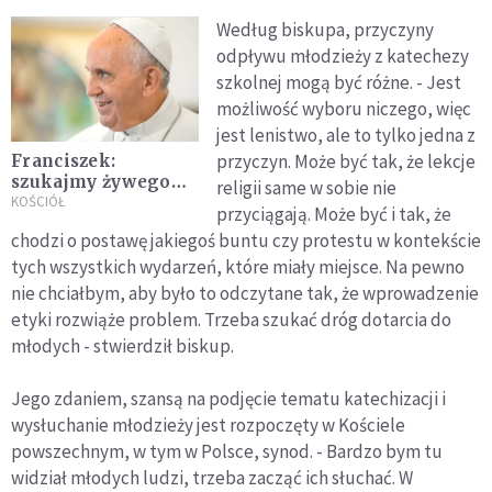
Według biskupa, przyczyny
odpływu młodzieży z katechezy
szkolnej mogą być różne. - Jest
możliwość wyboru niczego, więc
jest lenistwo, ale to tylko jedna z
przyczyn. Może być tak, że lekcje
Franciszek:
szukajmy żywego
religii same w sobie nie
Boga, nie pewności
KOŚCIÓŁ
przyciągają. Może być i tak, że
religijnej
chodzi o postawę jakiegoś buntu czy protestu w kontekście
tych wszystkich wydarzeń, które miały miejsce. Na pewno
nie chciałbym, aby było to odczytane tak, że wprowadzenie
etyki rozwiąże problem. Trzeba szukać dróg dotarcia do
młodych - stwierdził biskup.
Jego zdaniem, szansą na podjęcie tematu katechizacji i
wysłuchanie młodzieży jest rozpoczęty w Kościele
powszechnym, w tym w Polsce, synod. - Bardzo bym tu
widział młodych ludzi, trzeba zacząć ich słuchać. W