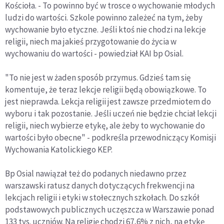
Kościoła. - To powinno być w trosce o wychowanie młodych
ludzi do wartości. Szkole powinno zależeć na tym, żeby
wychowanie było etyczne. Jeśli ktoś nie chodzi na lekcje
religii, niech ma jakieś przygotowanie do życia w
wychowaniu do wartości - powiedział KAI bp Osial.
"To nie jest w żaden sposób przymus. Gdzieś tam się
komentuje, że teraz lekcje religii będą obowiązkowe. To
jest nieprawda. Lekcja religii jest zawsze przedmiotem do
wyboru i tak pozostanie. Jeśli uczeń nie będzie chciał lekcji
religii, niech wybierze etykę, ale żeby to wychowanie do
wartości było obecne" - podkreśla przewodniczący Komisji
Wychowania Katolickiego KEP.
Bp Osial nawiązał też do podanych niedawno przez
warszawski ratusz danych dotyczących frekwencji na
lekcjach religii i etyki w stołecznych szkołach. Do szkół
podstawowych publicznych uczęszcza w Warszawie ponad
133 tys. uczniów. Na religię chodzi 67,6% z nich, na etykę