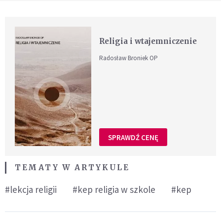
Religia i wtajemniczenie
Radosław Broniek OP
SPRAWDŹ CENĘ
TEMATY W ARTYKULE
#lekcja religii
#kep religia w szkole
#kep