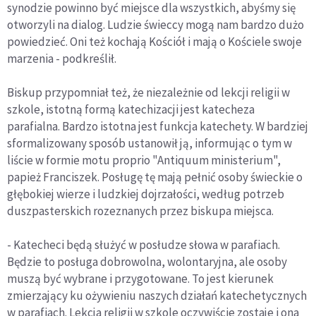
synodzie powinno być miejsce dla wszystkich, abyśmy się
otworzyli na dialog. Ludzie świeccy mogą nam bardzo dużo
powiedzieć. Oni też kochają Kościół i mają o Kościele swoje
marzenia - podkreślił.
Biskup przypomniał też, że niezależnie od lekcji religii w
szkole, istotną formą katechizacji jest katecheza
parafialna. Bardzo istotna jest funkcja katechety. W bardziej
sformalizowany sposób ustanowił ją, informując o tym w
liście w formie motu proprio "Antiquum ministerium",
papież Franciszek. Posługę tę mają pełnić osoby świeckie o
głębokiej wierze i ludzkiej dojrzałości, według potrzeb
duszpasterskich rozeznanych przez biskupa miejsca.
- Katecheci będą służyć w posłudze słowa w parafiach.
Będzie to posługa dobrowolna, wolontaryjna, ale osoby
muszą być wybrane i przygotowane. To jest kierunek
zmierzający ku ożywieniu naszych działań katechetycznych
w parafiach. Lekcja religii w szkole oczywiście zostaje i ona