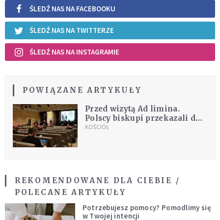
ŚLEDŹ NAS NA FACEBOOKU
ŚLEDŹ NAS NA TWITTERZE
ŚLEDŹ NAS NA INSTAGRAMIE
POWIĄZANE ARTYKUŁY
Przed wizytą Ad limina.
Polscy biskupi przekazali do
Watykanu wszystkie
KOŚCIÓŁ
sprawozdania
REKOMENDOWANE DLA CIEBIE /
POLECANE ARTYKUŁY
Potrzebujesz pomocy? Pomodlimy się
w Twojej intencji