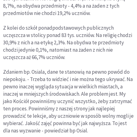
8,7%, na obydwa przedmioty - 4,4% a na żaden z tych
przedmiotów nie chodzi 19,2% uczniów.
Z kolei do szkół ponadpodstawowych publicznych
uczęszcza w stolicy ponad 83 tys. uczniów. Na religię chodzi
30,9% z nich a na etykę 2,3%. Na obydwa te przedmioty
chodzi jedynie 0,1%, natomiast na żaden z nich nie
uczęszcza aż 66,7% uczniów.
Zdaniem bp. Osiala, dane te stanowią na pewno powód do
niepokoju. - Trzeba to widzieć i nie można tego ukrywać. Na
pewno inaczej wygląda sytuacja w wielkich miastach, a
inaczej w mniejszych środowiskach. Ale problem jest. My
jako Kościół powinniśmy uczynić wszystko, żeby zatrzymać
ten proces. Powinniśmy z naszej strony jak najlepiej
prowadzić te lekcje, aby uczniowie w sposób wolny mogli je
wybierać. Jakość zajęć powinna być jak najwyższa. To jest
dla nas wyzwanie - powiedział bp Osial.