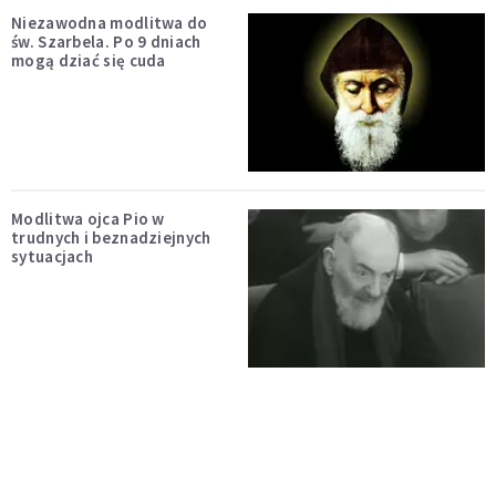
Niezawodna modlitwa do
św. Szarbela. Po 9 dniach
mogą dziać się cuda
Modlitwa ojca Pio w
trudnych i beznadziejnych
sytuacjach