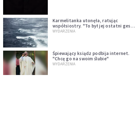
Karmelitanka utonęła, ratując
współsiostry. "To był jej ostatni gest
miłości"
WYDARZENIA
Śpiewający ksiądz podbija internet.
"Chcę go na swoim ślubie"
WYDARZENIA
[PILNE] Zmiany w archidiecezji
warszawskiej. Abp Adrian Galbas
wręczył dekrety nowym proboszczom
KOŚCIÓŁ
[PILNE] Podjęto kroki ws. księdza
Sawielewicza. Nie zobaczymy go w
mediach
WYDARZENIA