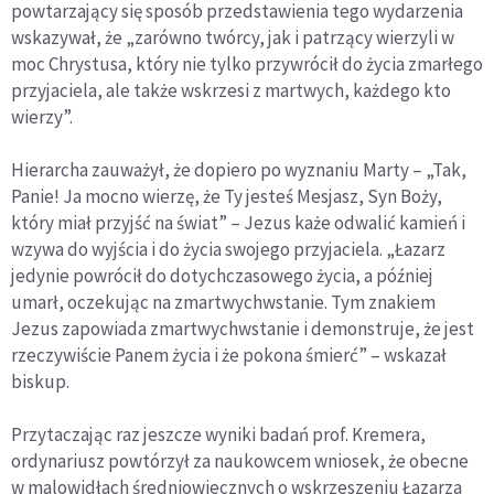
powtarzający się sposób przedstawienia tego wydarzenia
wskazywał, że „zarówno twórcy, jak i patrzący wierzyli w
moc Chrystusa, który nie tylko przywrócił do życia zmarłego
przyjaciela, ale także wskrzesi z martwych, każdego kto
wierzy”.
Hierarcha zauważył, że dopiero po wyznaniu Marty – „Tak,
Panie! Ja mocno wierzę, że Ty jesteś Mesjasz, Syn Boży,
który miał przyjść na świat” – Jezus każe odwalić kamień i
wzywa do wyjścia i do życia swojego przyjaciela. „Łazarz
jedynie powrócił do dotychczasowego życia, a później
umarł, oczekując na zmartwychwstanie. Tym znakiem
Jezus zapowiada zmartwychwstanie i demonstruje, że jest
rzeczywiście Panem życia i że pokona śmierć” – wskazał
biskup.
Przytaczając raz jeszcze wyniki badań prof. Kremera,
ordynariusz powtórzył za naukowcem wniosek, że obecne
w malowidłach średniowiecznych o wskrzeszeniu Łazarza