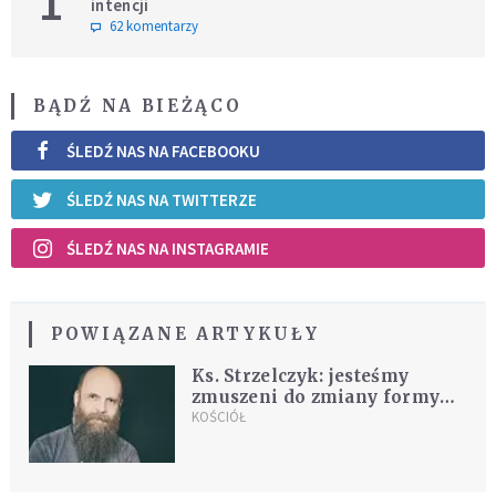
1
intencji
62 komentarzy
BĄDŹ NA BIEŻĄCO
ŚLEDŹ NAS NA FACEBOOKU
ŚLEDŹ NAS NA TWITTERZE
ŚLEDŹ NAS NA INSTAGRAMIE
POWIĄZANE ARTYKUŁY
Ks. Strzelczyk: jesteśmy
zmuszeni do zmiany formy
świętowania
KOŚCIÓŁ