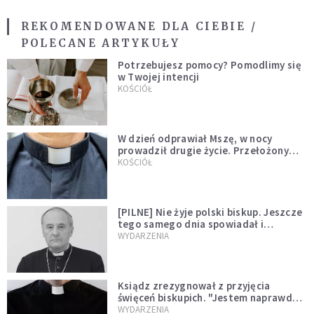
REKOMENDOWANE DLA CIEBIE /
POLECANE ARTYKUŁY
Potrzebujesz pomocy? Pomodlimy się
w Twojej intencji
KOŚCIÓŁ
W dzień odprawiał Mszę, w nocy
prowadził drugie życie. Przełożony
kazał mu opuścić zakon
KOŚCIÓŁ
[PILNE] Nie żyje polski biskup. Jeszcze
tego samego dnia spowiadał i
sprawował Mszę świętą
WYDARZENIA
Ksiądz zrezygnował z przyjęcia
święceń biskupich. "Jestem naprawdę
niegodny"
WYDARZENIA