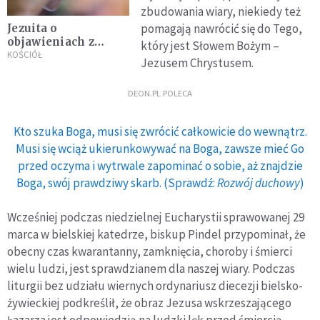
zbudowania wiary, niekiedy też
pomagają nawrócić się do Tego,
Jezuita o
objawieniach z
który jest Słowem Bożym –
Trevignano: nie
KOŚCIÓŁ
Jezusem Chrystusem.
ulegajmy pokusie
lęku i
DEON.PL POLECA
wykorzystywania
innych religijnych
emocji
Kto szuka Boga, musi się zwrócić całkowicie do wewnątrz.
Musi się wciąż ukierunkowywać na Boga, zawsze mieć Go
przed oczyma i wytrwale zapominać o sobie, aż znajdzie
Boga, swój prawdziwy skarb. (Sprawdź:
Rozwój duchowy
)
Wcześniej podczas niedzielnej Eucharystii sprawowanej 29
marca w bielskiej katedrze, biskup Pindel przypominał, że
obecny czas kwarantanny, zamknięcia, choroby i śmierci
wielu ludzi, jest sprawdzianem dla naszej wiary. Podczas
liturgii bez udziału wiernych ordynariusz diecezji bielsko-
żywieckiej podkreślił, że obraz Jezusa wskrzeszającego
Łazarza jest odpowiedzią na ludzki lęk przed śmiercią,