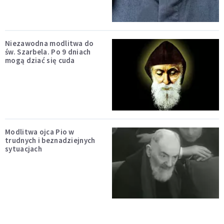
Niezawodna modlitwa do
św. Szarbela. Po 9 dniach
mogą dziać się cuda
Modlitwa ojca Pio w
trudnych i beznadziejnych
sytuacjach