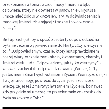
przekonanie na temat wszechmocy śmierci i o lęku
człowieka, który nie dowierza w panowanie Chrystusa
„może mieć źródło w kryzysie wiary i w doświadczeniach
masowej śmierci, zbierającej straszne żniwo w czasie
zarazy”.
Biskup zachęcił, by w sposób osobisty odpowiedzieć na
pytanie Jezusa wypowiedziane do Marty: „Czy wierzysz w
to?”. „Odpowiedzmy w czasie, który jest sprawdzianem
naszej wiary, w czasie zamknięcia, kwarantanny, choroby i
śmierci wielu ludzi. Odpowiedzmy, jak tylko wierzymy” –
wezwał i zachęcił do odpowiedzi z wiarą: „Wierzę, że Ty
jesteś moim Zmartwychwstaniem i Życiem. Wierzę, że dzięki
Twojej łasce mogę powrócić do życia, jeżeli zechcesz.
Wierzę, że jesteś Zmartwychwstaniem i Życiem, bo nawet
gdy przyjdzie mi umrzeć, to przecież mnie wskrzesisz do
życia na zawsze z Tobą”.