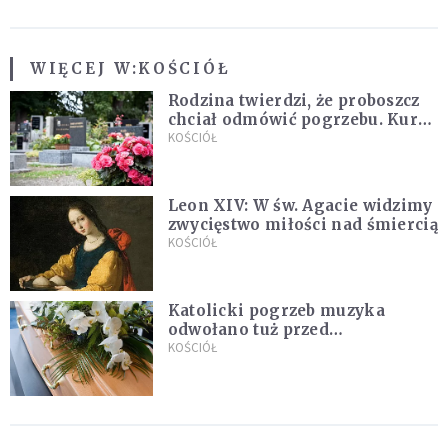
WIĘCEJ W:
KOŚCIÓŁ
Rodzina twierdzi, że proboszcz
chciał odmówić pogrzebu. Kuria
zapowiada wyjaśnienia
KOŚCIÓŁ
Leon XIV: W św. Agacie widzimy
zwycięstwo miłości nad śmiercią
KOŚCIÓŁ
Katolicki pogrzeb muzyka
odwołano tuż przed
uroczystością. Powodem była
KOŚCIÓŁ
przynależność do masonerii