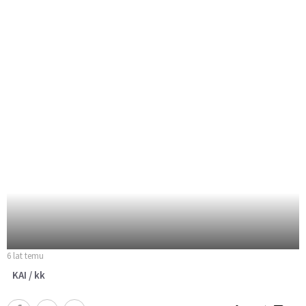
6 lat temu
KAI / kk