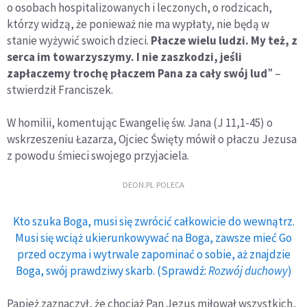
o osobach hospitalizowanych i leczonych, o rodzicach,
którzy widzą, że ponieważ nie ma wypłaty, nie będą w
stanie wyżywić swoich dzieci.
Płacze wielu ludzi. My też, z
serca im towarzyszymy. I nie zaszkodzi, jeśli
zapłaczemy trochę płaczem Pana za cały swój lud
” –
stwierdził Franciszek.
W homilii, komentując Ewangelię św. Jana (J 11,1-45) o
wskrzeszeniu Łazarza, Ojciec Święty mówił o płaczu Jezusa
z powodu śmieci swojego przyjaciela.
DEON.PL POLECA
Kto szuka Boga, musi się zwrócić całkowicie do wewnątrz.
Musi się wciąż ukierunkowywać na Boga, zawsze mieć Go
przed oczyma i wytrwale zapominać o sobie, aż znajdzie
Boga, swój prawdziwy skarb. (Sprawdź:
Rozwój duchowy
)
Papież zaznaczył, że chociaż Pan Jezus miłował wszystkich,