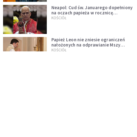
Neapol: Cud św. Januarego dopełniony
na oczach papieża w rocznicę
pontyfikatu!
KOŚCIÓŁ
Papież Leon nie zniesie ograniczeń
nałożonych na odprawianie Mszy
trydenckiej. „Traditionis custodes”
KOŚCIÓŁ
zostaje w mocy
Papież Leon XIV w butach Nike. Zdjęcie
z filmu Watykanu stało się viralem
WYDARZENIA