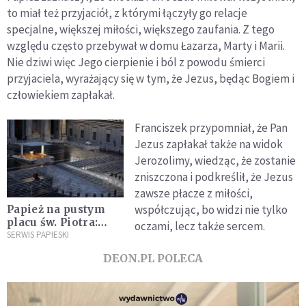
to miał też przyjaciół, z którymi łączyły go relacje
specjalne, większej miłości, większego zaufania. Z tego
względu często przebywał w domu Łazarza, Marty i Marii.
Nie dziwi więc Jego cierpienie i ból z powodu śmierci
przyjaciela, wyrażający się w tym, że Jezus, będąc Bogiem i
człowiekiem zapłakał.
Franciszek przypomniał, że Pan
Jezus zapłakał także na widok
Jerozolimy, wiedząc, że zostanie
zniszczona i podkreślił, że Jezus
zawsze płacze z miłości,
współczując, bo widzi nie tylko
Papież na pustym
placu św. Piotra:
oczami, lecz także sercem.
przyjmijmy Boga,
SERWIS PAPIESKI
aby przyjąć nadzieję
DEON.PL POLECA