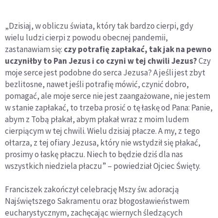
„Dzisiaj, w obliczu świata, który tak bardzo cierpi, gdy
wielu ludzi cierpi z powodu obecnej pandemii,
zastanawiam się:
czy potrafię zapłakać, tak jak na pewno
uczyniłby to Pan Jezus i co czyni w tej chwili Jezus?
Czy
moje serce jest podobne do serca Jezusa? A jeśli jest zbyt
bezlitosne, nawet jeśli potrafię mówić, czynić dobro,
pomagać, ale moje serce nie jest zaangażowane, nie jestem
w stanie zapłakać, to trzeba prosić o tę łaskę od Pana: Panie,
abym z Tobą płakał, abym płakał wraz z moim ludem
cierpiącym w tej chwili. Wielu dzisiaj płacze. A my, z tego
ołtarza, z tej ofiary Jezusa, który nie wstydził się płakać,
prosimy o łaskę płaczu. Niech to będzie dziś dla nas
wszystkich niedziela płaczu” – powiedział Ojciec Święty.
Franciszek zakończył celebrację Mszy św. adoracją
Najświętszego Sakramentu oraz błogosławieństwem
eucharystycznym, zachęcając wiernych śledzących