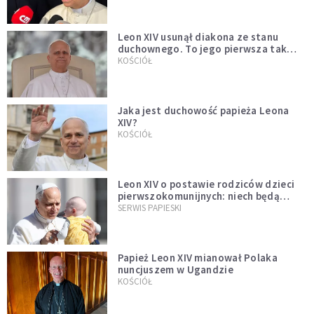
Leon XIV usunął diakona ze stanu
duchownego. To jego pierwsza tak
bezprecedensowa decyzja
KOŚCIÓŁ
Jaka jest duchowość papieża Leona
XIV?
KOŚCIÓŁ
Leon XIV o postawie rodziców dzieci
pierwszokomunijnych: niech będą
przykładem
SERWIS PAPIESKI
Papież Leon XIV mianował Polaka
nuncjuszem w Ugandzie
KOŚCIÓŁ