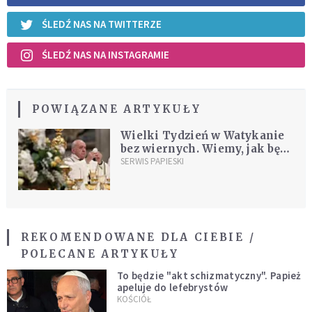
ŚLEDŹ NAS NA TWITTERZE
ŚLEDŹ NAS NA INSTAGRAMIE
POWIĄZANE ARTYKUŁY
Wielki Tydzień w Watykanie
bez wiernych. Wiemy, jak będą
wyglądać obchody Triduum i
SERWIS PAPIESKI
Wielkanocy
REKOMENDOWANE DLA CIEBIE /
POLECANE ARTYKUŁY
To będzie "akt schizmatyczny". Papież
apeluje do lefebrystów
KOŚCIÓŁ