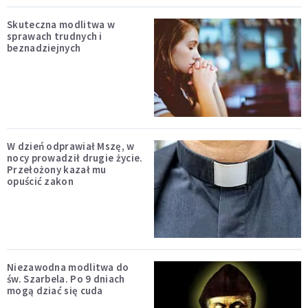
Skuteczna modlitwa w
sprawach trudnych i
beznadziejnych
W dzień odprawiał Mszę, w
nocy prowadził drugie życie.
Przełożony kazał mu
opuścić zakon
Niezawodna modlitwa do
św. Szarbela. Po 9 dniach
mogą dziać się cuda