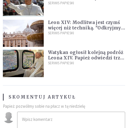
SERWIS PAPIESKI
Leon XIV: Modlitwa jest czymś
więcej niż techniką. "Odkryjmy
ją na nowo"
SERWIS PAPIESKI
Watykan ogłosił kolejną podróż
Leona XIV. Papież odwiedzi trzy
kraje Ameryki Południowej
SERWIS PAPIESKI
SKOMENTUJ ARTYKUŁ
Papież: pozwólmy sobie na płacz w tę niedzielę