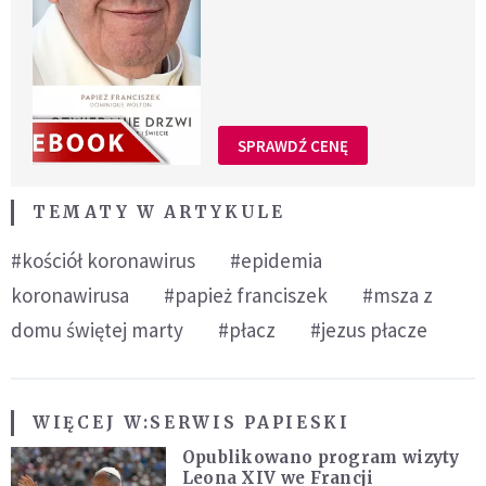
SPRAWDŹ CENĘ
TEMATY W ARTYKULE
#kościół koronawirus
#epidemia
koronawirusa
#papież franciszek
#msza z
domu świętej marty
#płacz
#jezus płacze
WIĘCEJ W:
SERWIS PAPIESKI
Opublikowano program wizyty
Leona XIV we Francji