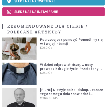
ŚLEDŹ NAS NA TWITTERZE
ŚLEDŹ NAS NA INSTAGRAMIE
REKOMENDOWANE DLA CIEBIE /
POLECANE ARTYKUŁY
Potrzebujesz pomocy? Pomodlimy się
w Twojej intencji
KOŚCIÓŁ
W dzień odprawiał Mszę, w nocy
prowadził drugie życie. Przełożony
kazał mu opuścić zakon
KOŚCIÓŁ
[PILNE] Nie żyje polski biskup. Jeszcze
tego samego dnia spowiadał i
sprawował Mszę świętą
WYDARZENIA