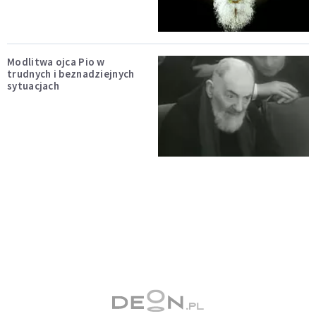
Modlitwa ojca Pio w
trudnych i beznadziejnych
sytuacjach