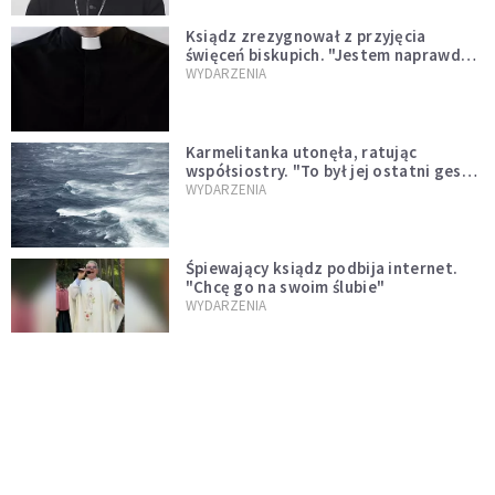
Ksiądz zrezygnował z przyjęcia
święceń biskupich. "Jestem naprawdę
niegodny"
WYDARZENIA
Karmelitanka utonęła, ratując
współsiostry. "To był jej ostatni gest
miłości"
WYDARZENIA
Śpiewający ksiądz podbija internet.
"Chcę go na swoim ślubie"
WYDARZENIA
[PILNE] Zmiany w archidiecezji
warszawskiej. Abp Adrian Galbas
wręczył dekrety nowym proboszczom
KOŚCIÓŁ