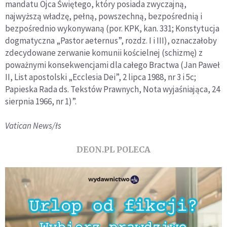
mandatu Ojca Świętego, który posiada zwyczajną,
najwyższą władzę, pełną, powszechną, bezpośrednią i
bezpośrednio wykonywaną (por. KPK, kan. 331; Konstytucja
dogmatyczna „Pastor aeternus”, rozdz. I i III), oznaczałoby
zdecydowane zerwanie komunii kościelnej (schizmę) z
poważnymi konsekwencjami dla całego Bractwa (Jan Paweł
II, List apostolski „Ecclesia Dei”, 2 lipca 1988, nr 3 i 5c;
Papieska Rada ds. Tekstów Prawnych, Nota wyjaśniająca, 24
sierpnia 1966, nr 1)”.
Vatican News/łs
DEON.PL POLECA