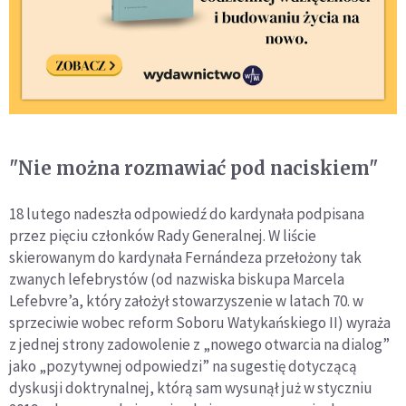
"Nie można rozmawiać pod naciskiem"
18 lutego nadeszła odpowiedź do kardynała podpisana
przez pięciu członków Rady Generalnej. W liście
skierowanym do kardynała Fernándeza przełożony tak
zwanych lefebrystów (od nazwiska biskupa Marcela
Lefebvre’a, który założył stowarzyszenie w latach 70. w
sprzeciwie wobec reform Soboru Watykańskiego II) wyraża
z jednej strony zadowolenie z „nowego otwarcia na dialog”
jako „pozytywnej odpowiedzi” na sugestię dotyczącą
dyskusji doktrynalnej, którą sam wysunął już w styczniu