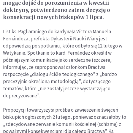
mogąc dojść do porozumienia w kwestii
doktryny, potwierdzono zatem decyzję o
konsekracji nowych biskupów 1 lipca.
List ks. Pagliaraniego do kardynała Víctora Manuela
Fernándeza, prefekta Dykasterii Nauki Wiary jest
odpowiedzią po spotkaniu, które odbyło się 12 lutego w
Watykanie. Spotkanie to kard. Fernández określił w
późniejszym komunikacie jako serdeczne i szczere,
informując, że zaproponował członkom Bractwa
rozpoczęcie „dialogu ściśle teologicznego” z „bardzo
precyzyjnie określoną metodologią”, dotyczącego
tematów, które „nie zostały jeszcze wystarczająco
doprecyzowane”.
Propozycji towarzyszyła prośba o zawieszenie święceń
biskupich ogłoszonych 2 lutego, ponieważ oznaczałoby to
„zdecydowane zerwanie komunii kościelnej (schizmę) z
poważnymi konsekwencjami dla całego Bractwa”. Ks.