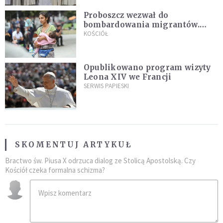
Proboszcz wezwał do
bombardowania migrantów.
"Masowy ogień przeciwko
KOŚCIÓŁ
najeźdźcom!"
Opublikowano program wizyty
Leona XIV we Francji
SERWIS PAPIESKI
SKOMENTUJ ARTYKUŁ
Bractwo św. Piusa X odrzuca dialog ze Stolicą Apostolską. Czy
Kościół czeka formalna schizma?