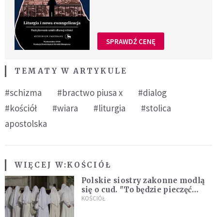
SPRAWDŹ CENĘ
TEMATY W ARTYKULE
#schizma
#bractwo piusa x
#dialog
#kościół
#wiara
#liturgia
#stolica
apostolska
WIĘCEJ W:
KOŚCIÓŁ
Polskie siostry zakonne modlą
się o cud. "To będzie pieczęć
Pana Boga dla naszej wiary"
KOŚCIÓŁ