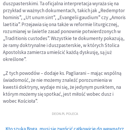
duszpasterskimi. Ta oficjalna interpretacja wyraża się na
przykład w ważnych dokumentach, takich jak „Redemptor
hominis”, „Ut unum sint”, „Evangelii gaudium” czy „Amoris
laetitia”. Przejawia się ona także w reformie liturgicznej,
rozumianej w świetle zasad ponownie potwierdzonych w
„Traditionis custodes”. Wszystkie te dokumenty pokazują,
że ramy doktrynalne i duszpasterskie, w których Stolica
Apostolska zamierza umieścić każdą dyskusję, są już
określone”.
„Z tych powodów – dodaje ks. Pagliarani – mając wspólną
świadomość, że nie możemy znaleźć porozumienia w
kwestii doktryny, wydaje mi się, że jedynym punktem, na
którym możemy się spotkać, jest miłość wobec dusz i
wobec Kościoła”.
DEON.PL POLECA
Kto szuka Boga, musi się zwrócić całkowicie do wewnątrz.