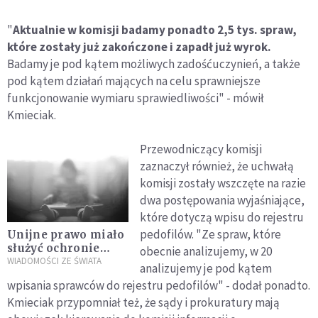
"
Aktualnie w komisji badamy ponadto 2,5 tys. spraw,
które zostały już zakończone i zapadł już wyrok.
Badamy je pod kątem możliwych zadośćuczynień, a także
pod kątem działań mających na celu sprawniejsze
funkcjonowanie wymiaru sprawiedliwości" - mówił
Kmieciak.
Przewodniczący komisji
zaznaczył również, że uchwałą
komisji zostały wszczęte na razie
dwa postępowania wyjaśniające,
które dotyczą wpisu do rejestru
pedofilów. "Ze spraw, które
Unijne prawo miało
służyć ochronie
obecnie analizujemy, w 20
prywatności, a
WIADOMOŚCI ZE ŚWIATA
analizujemy je pod kątem
blokuje walkę z
wpisania sprawców do rejestru pedofilów" - dodał ponadto.
pedofilią
Kmieciak przypomniał też, że sądy i prokuratury mają