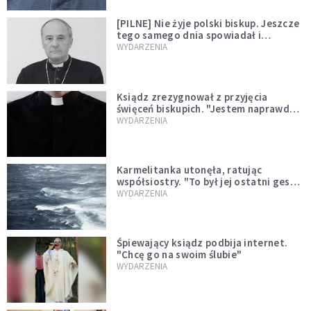
[PILNE] Nie żyje polski biskup. Jeszcze
tego samego dnia spowiadał i
sprawował Mszę świętą
WYDARZENIA
Ksiądz zrezygnował z przyjęcia
święceń biskupich. "Jestem naprawdę
niegodny"
WYDARZENIA
Karmelitanka utonęła, ratując
współsiostry. "To był jej ostatni gest
miłości"
WYDARZENIA
Śpiewający ksiądz podbija internet.
"Chcę go na swoim ślubie"
WYDARZENIA