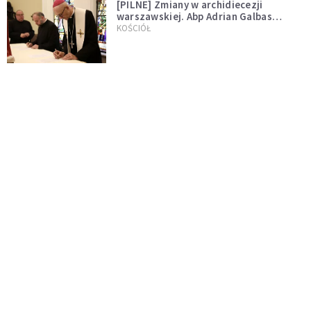
[PILNE] Zmiany w archidiecezji
warszawskiej. Abp Adrian Galbas
wręczył dekrety nowym proboszczom
KOŚCIÓŁ
[PILNE] Podjęto kroki ws. księdza
Sawielewicza. Nie zobaczymy go w
mediach
WYDARZENIA