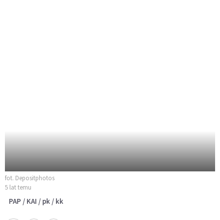
fot. Depositphotos
5 lat temu
PAP / KAI / pk / kk