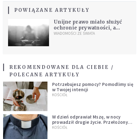
POWIĄZANE ARTYKUŁY
Unijne prawo miało służyć
ochronie prywatności, a
blokuje walkę z pedofilią
WIADOMOŚCI ZE ŚWIATA
REKOMENDOWANE DLA CIEBIE /
POLECANE ARTYKUŁY
Potrzebujesz pomocy? Pomodlimy się
w Twojej intencji
KOŚCIÓŁ
W dzień odprawiał Mszę, w nocy
prowadził drugie życie. Przełożony
kazał mu opuścić zakon
KOŚCIÓŁ