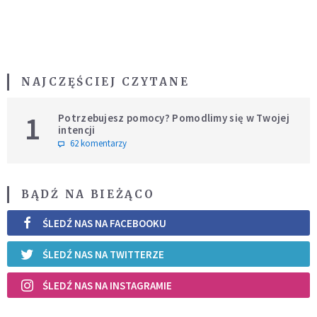
NAJCZĘŚCIEJ CZYTANE
1
Potrzebujesz pomocy? Pomodlimy się w Twojej
intencji
62 komentarzy
BĄDŹ NA BIEŻĄCO
ŚLEDŹ NAS NA FACEBOOKU
ŚLEDŹ NAS NA TWITTERZE
ŚLEDŹ NAS NA INSTAGRAMIE