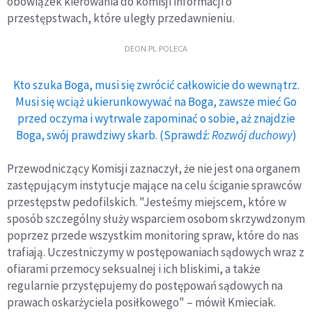
obowiązek kierowania do komisji informacji o
przestępstwach, które uległy przedawnieniu.
DEON.PL POLECA
Kto szuka Boga, musi się zwrócić całkowicie do wewnątrz.
Musi się wciąż ukierunkowywać na Boga, zawsze mieć Go
przed oczyma i wytrwale zapominać o sobie, aż znajdzie
Boga, swój prawdziwy skarb. (Sprawdź:
Rozwój duchowy
)
Przewodniczący Komisji zaznaczył, że nie jest ona organem
zastępującym instytucje mające na celu ściganie sprawców
przestępstw pedofilskich. "Jesteśmy miejscem, które w
sposób szczególny służy wsparciem osobom skrzywdzonym
poprzez przede wszystkim monitoring spraw, które do nas
trafiają. Uczestniczymy w postępowaniach sądowych wraz z
ofiarami przemocy seksualnej i ich bliskimi, a także
regularnie przystępujemy do postępowań sądowych na
prawach oskarżyciela posiłkowego" – mówił Kmieciak.