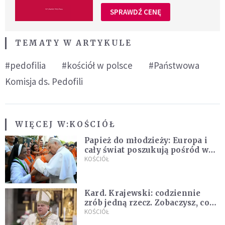
SPRAWDŹ CENĘ
TEMATY W ARTYKULE
#pedofilia
#kościół w polsce
#Państwowa
Komisja ds. Pedofili
WIĘCEJ W:
KOŚCIÓŁ
Papież do młodzieży: Europa i
cały świat poszukują pośród was
nowych świętych
KOŚCIÓŁ
Kard. Krajewski: codziennie
zrób jedną rzecz. Zobaczysz, co
stanie się z twoim życiem
KOŚCIÓŁ