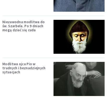
Niezawodna modlitwa do
św. Szarbela. Po 9 dniach
mogą dziać się cuda
Modlitwa ojca Pio w
trudnych i beznadziejnych
sytuacjach