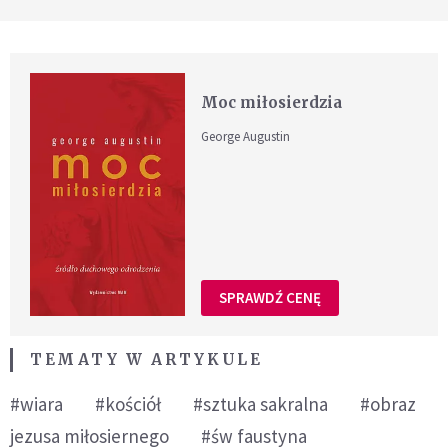
Moc miłosierdzia
George Augustin
SPRAWDŹ CENĘ
TEMATY W ARTYKULE
#wiara
#kościół
#sztuka sakralna
#obraz
jezusa miłosiernego
#św faustyna