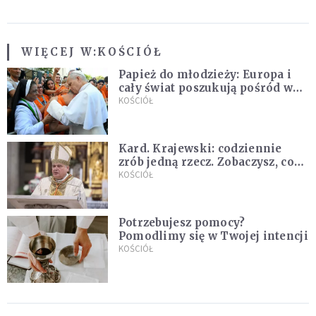
WIĘCEJ W:
KOŚCIÓŁ
Papież do młodzieży: Europa i
cały świat poszukują pośród was
nowych świętych
KOŚCIÓŁ
Kard. Krajewski: codziennie
zrób jedną rzecz. Zobaczysz, co
stanie się z twoim życiem
KOŚCIÓŁ
Potrzebujesz pomocy?
Pomodlimy się w Twojej intencji
KOŚCIÓŁ