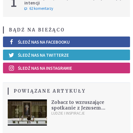
1
intencji
62 komentarzy
BĄDŹ NA BIEŻĄCO
ŚLEDŹ NAS NA FACEBOOKU
ŚLEDŹ NAS NA TWITTERZE
ŚLEDŹ NAS NA INSTAGRAMIE
POWIĄZANE ARTYKUŁY
Zobacz to wzruszające
spotkanie z Jezusem
Miłosiernym w centrum
LUDZIE I INSPIRACJE
miasta [WIDEO]