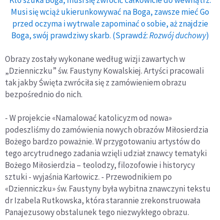
Kto szuka Boga, musi się zwrócić całkowicie do wewnątrz.
Musi się wciąż ukierunkowywać na Boga, zawsze mieć Go
przed oczyma i wytrwale zapominać o sobie, aż znajdzie
Boga, swój prawdziwy skarb. (Sprawdź:
Rozwój duchowy
)
Obrazy zostały wykonane według wizji zawartych w
„Dzienniczku” św. Faustyny Kowalskiej. Artyści pracowali
tak jakby Święta zwróciła się z zamówieniem obrazu
bezpośrednio do nich.
- W projekcie «Namalować katolicyzm od nowa»
podeszliśmy do zamówienia nowych obrazów Miłosierdzia
Bożego bardzo poważnie. W przygotowaniu artystów do
tego arcytrudnego zadania wzięli udział znawcy tematyki
Bożego Miłosierdzia – teolodzy, filozofowie i historycy
sztuki - wyjaśnia Karłowicz. - Przewodnikiem po
«Dzienniczku» św. Faustyny była wybitna znawczyni tekstu
dr Izabela Rutkowska, która starannie zrekonstruowała
Panajezusowy obstalunek tego niezwykłego obrazu.