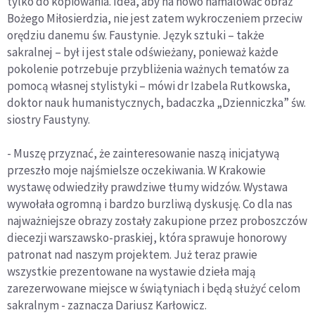
tylko do kopiowania. Idea, aby na nowo namalować obraz
Bożego Miłosierdzia, nie jest zatem wykroczeniem przeciw
orędziu danemu św. Faustynie. Język sztuki – także
sakralnej – był i jest stale odświeżany, ponieważ każde
pokolenie potrzebuje przybliżenia ważnych tematów za
pomocą własnej stylistyki – mówi dr Izabela Rutkowska,
doktor nauk humanistycznych, badaczka „Dzienniczka” św.
siostry Faustyny.
- Muszę przyznać, że zainteresowanie naszą inicjatywą
przeszło moje najśmielsze oczekiwania. W Krakowie
wystawę odwiedziły prawdziwe tłumy widzów. Wystawa
wywołała ogromną i bardzo burzliwą dyskusję. Co dla nas
najważniejsze obrazy zostały zakupione przez proboszczów
diecezji warszawsko-praskiej, która sprawuje honorowy
patronat nad naszym projektem. Już teraz prawie
wszystkie prezentowane na wystawie dzieła mają
zarezerwowane miejsce w świątyniach i będą służyć celom
sakralnym - zaznacza Dariusz Karłowicz.