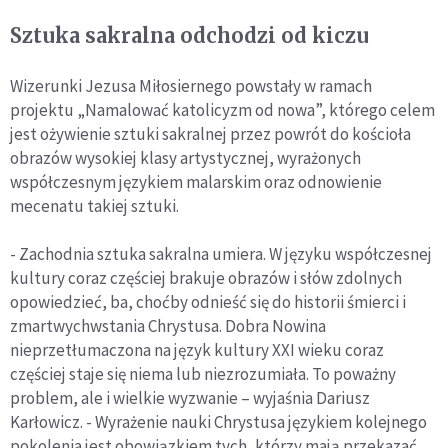
Sztuka sakralna odchodzi od kiczu
Wizerunki Jezusa Miłosiernego powstały w ramach
projektu „Namalować katolicyzm od nowa”, którego celem
jest ożywienie sztuki sakralnej przez powrót do kościoła
obrazów wysokiej klasy artystycznej, wyrażonych
współczesnym językiem malarskim oraz odnowienie
mecenatu takiej sztuki.
- Zachodnia sztuka sakralna umiera. W języku współczesnej
kultury coraz częściej brakuje obrazów i słów zdolnych
opowiedzieć, ba, choćby odnieść się do historii śmierci i
zmartwychwstania Chrystusa. Dobra Nowina
nieprzetłumaczona na język kultury XXI wieku coraz
częściej staje się niema lub niezrozumiała. To poważny
problem, ale i wielkie wyzwanie – wyjaśnia Dariusz
Karłowicz. - Wyrażenie nauki Chrystusa językiem kolejnego
pokolenia jest obowiązkiem tych, którzy mają przekazać