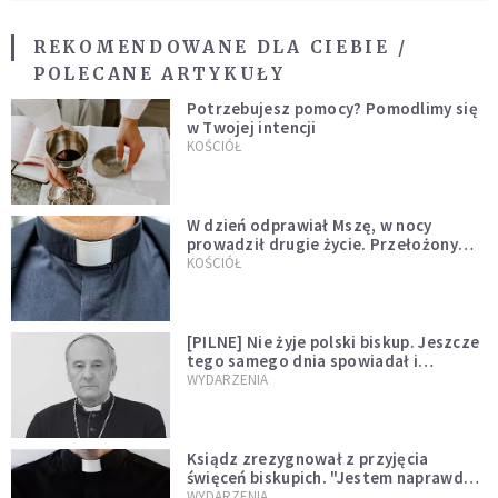
REKOMENDOWANE DLA CIEBIE /
POLECANE ARTYKUŁY
Potrzebujesz pomocy? Pomodlimy się
w Twojej intencji
KOŚCIÓŁ
W dzień odprawiał Mszę, w nocy
prowadził drugie życie. Przełożony
kazał mu opuścić zakon
KOŚCIÓŁ
[PILNE] Nie żyje polski biskup. Jeszcze
tego samego dnia spowiadał i
sprawował Mszę świętą
WYDARZENIA
Ksiądz zrezygnował z przyjęcia
święceń biskupich. "Jestem naprawdę
niegodny"
WYDARZENIA