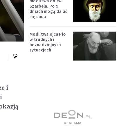
modlitwa do św.
Szarbela. Po 9
dniach mogą dziać
się cuda
Modlitwa ojca Pio
w trudnych i
beznadziejnych
sytuacjach
e i
i
 okazją