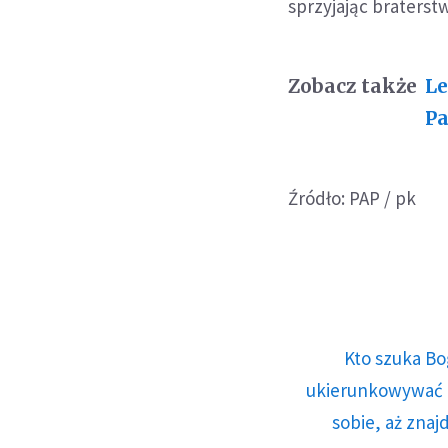
sprzyjając braterstw
Zobacz także
Le
Pa
Źródło: PAP / pk
Kto szuka Bo
ukierunkowywać n
sobie, aż znaj