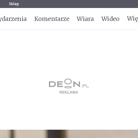
g
Sklep
Wię
darzenia
Komentarze
Wiara
Wideo