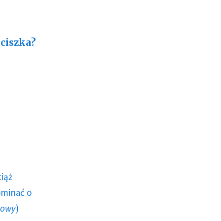
nciszka?
ciąż
ominać o
howy
)