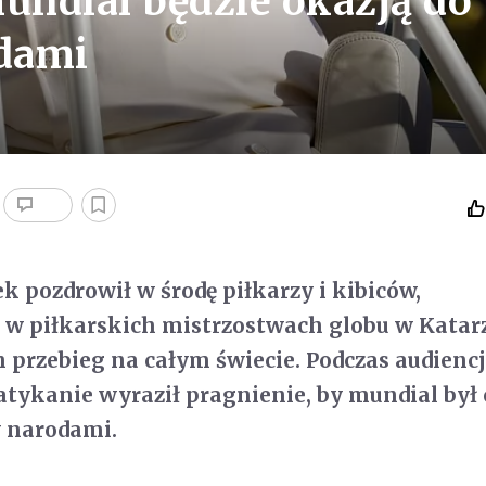
undial będzie okazją do
dami
k pozdrowił w środę piłkarzy i kibiców,
 w piłkarskich mistrzostwach globu w Katarz
h przebieg na całym świecie. Podczas audiencj
tykanie wyraził pragnienie, by mundial był
y narodami.