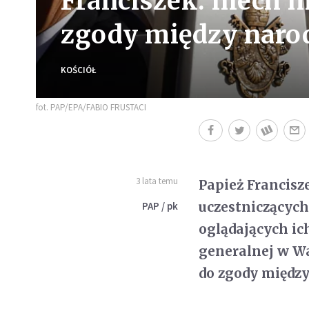
Franciszek: niech m
zgody między naro
KOŚCIÓŁ
fot. PAP/EPA/FABIO FRUSTACI
3 lata temu
Papież Francisze
uczestniczących
PAP / pk
oglądających ic
generalnej w Wa
do zgody międz