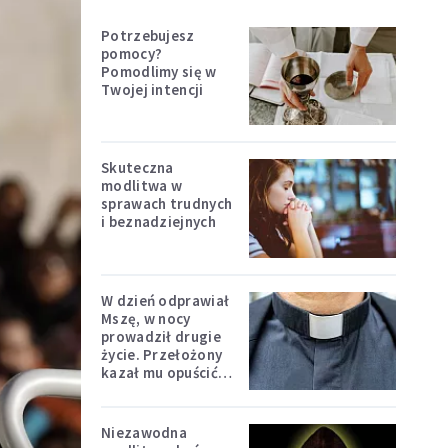
Potrzebujesz
pomocy?
Pomodlimy się w
Twojej intencji
Skuteczna
modlitwa w
sprawach trudnych
i beznadziejnych
W dzień odprawiał
Mszę, w nocy
prowadził drugie
życie. Przełożony
kazał mu opuścić
zakon
Niezawodna