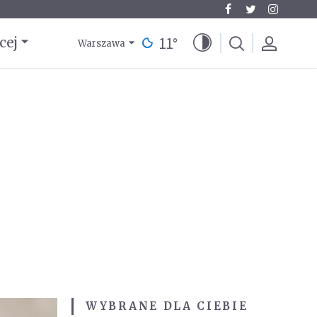
11
°
cej
Warszawa
WYBRANE DLA CIEBIE