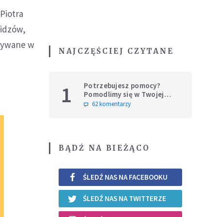
Piotra
widzów,
grywane w
NAJCZĘŚCIEJ CZYTANE
Potrzebujesz pomocy?
1
Pomodlimy się w Twojej
intencji
62 komentarzy
BĄDŹ NA BIEŻĄCO
ŚLEDŹ NAS NA FACEBOOKU
ŚLEDŹ NAS NA TWITTERZE