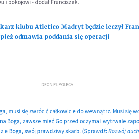
u i pokojowi - dodał Franciszek.
karz klubu Atletico Madryt będzie leczył Fra
pież odmawia poddania się operacji
DEON.PL POLECA
ga, musi się zwrócić całkowicie do wewnątrz. Musi się w
a Boga, zawsze mieć Go przed oczyma i wytrwale zap
dzie Boga, swój prawdziwy skarb. (Sprawdź:
Rozwój duc