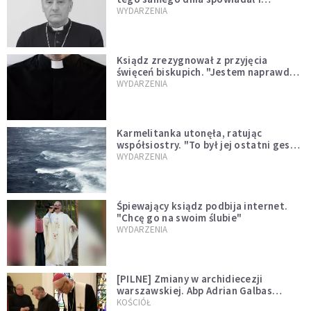
sprawował Mszę świętą
WYDARZENIA
Ksiądz zrezygnował z przyjęcia
święceń biskupich. "Jestem naprawdę
niegodny"
WYDARZENIA
Karmelitanka utonęła, ratując
współsiostry. "To był jej ostatni gest
miłości"
WYDARZENIA
Śpiewający ksiądz podbija internet.
"Chcę go na swoim ślubie"
WYDARZENIA
[PILNE] Zmiany w archidiecezji
warszawskiej. Abp Adrian Galbas
wręczył dekrety nowym proboszczom
KOŚCIÓŁ