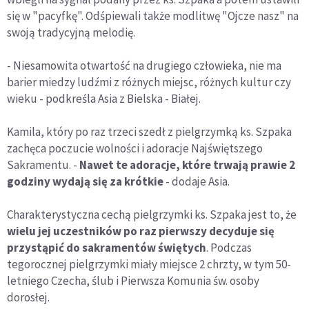
się w "pacyfkę". Odśpiewali także modlitwę "Ojcze nasz" na
swoją tradycyjną melodię.
- Niesamowita otwartość na drugiego człowieka, nie ma
barier miedzy ludźmi z różnych miejsc, różnych kultur czy
wieku - podkreśla Asia z Bielska - Białej.
Kamila, który po raz trzeci szedł z pielgrzymką ks. Szpaka
zachęca poczucie wolności i adoracje Najświętszego
Sakramentu. -
Nawet te adoracje, które trwają prawie 2
godziny wydają się za krótkie
- dodaje Asia.
Charakterystyczna cechą pielgrzymki ks. Szpaka jest to, że
wielu jej uczestników po raz pierwszy decyduje się
przystąpić do sakramentów świętych
. Podczas
tegorocznej pielgrzymki miały miejsce 2 chrzty, w tym 50-
letniego Czecha, ślub i Pierwsza Komunia św. osoby
dorosłej.