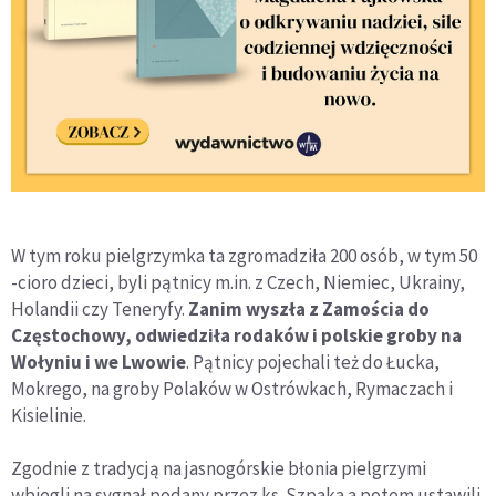
W tym roku pielgrzymka ta zgromadziła 200 osób, w tym 50
-cioro dzieci, byli pątnicy m.in. z Czech, Niemiec, Ukrainy,
Holandii czy Teneryfy.
Zanim wyszła z Zamościa do
Częstochowy, odwiedziła rodaków i polskie groby na
Wołyniu i we Lwowie
. Pątnicy pojechali też do Łucka,
Mokrego, na groby Polaków w Ostrówkach, Rymaczach i
Kisielinie.
Zgodnie z tradycją na jasnogórskie błonia pielgrzymi
wbiegli na sygnał podany przez ks. Szpaka a potem ustawili