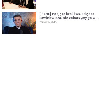
[PILNE] Podjęto kroki ws. księdza
Sawielewicza. Nie zobaczymy go w
mediach
WYDARZENIA