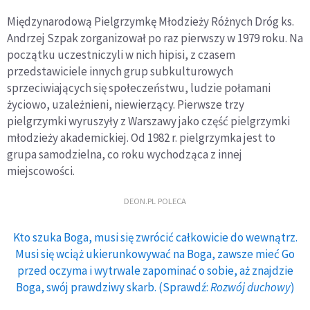
Międzynarodową Pielgrzymkę Młodzieży Różnych Dróg ks.
Andrzej Szpak zorganizował po raz pierwszy w 1979 roku. Na
początku uczestniczyli w nich hipisi, z czasem
przedstawiciele innych grup subkulturowych
sprzeciwiających się społeczeństwu, ludzie połamani
życiowo, uzależnieni, niewierzący. Pierwsze trzy
pielgrzymki wyruszyły z Warszawy jako część pielgrzymki
młodzieży akademickiej. Od 1982 r. pielgrzymka jest to
grupa samodzielna, co roku wychodząca z innej
miejscowości.
DEON.PL POLECA
Kto szuka Boga, musi się zwrócić całkowicie do wewnątrz.
Musi się wciąż ukierunkowywać na Boga, zawsze mieć Go
przed oczyma i wytrwale zapominać o sobie, aż znajdzie
Boga, swój prawdziwy skarb. (Sprawdź:
Rozwój duchowy
)