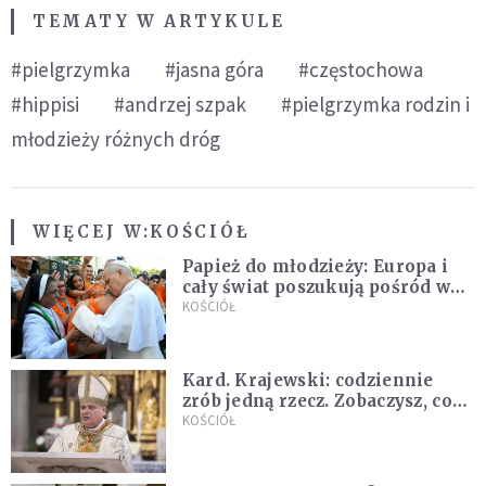
TEMATY W ARTYKULE
#pielgrzymka
#jasna góra
#częstochowa
#hippisi
#andrzej szpak
#pielgrzymka rodzin i
młodzieży różnych dróg
WIĘCEJ W:
KOŚCIÓŁ
Papież do młodzieży: Europa i
cały świat poszukują pośród was
nowych świętych
KOŚCIÓŁ
Kard. Krajewski: codziennie
zrób jedną rzecz. Zobaczysz, co
stanie się z twoim życiem
KOŚCIÓŁ