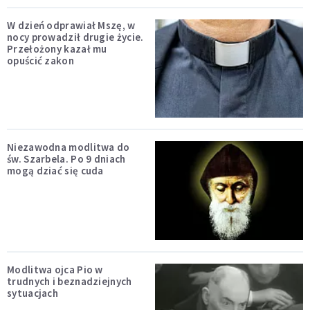
W dzień odprawiał Mszę, w
nocy prowadził drugie życie.
Przełożony kazał mu
opuścić zakon
Niezawodna modlitwa do
św. Szarbela. Po 9 dniach
mogą dziać się cuda
Modlitwa ojca Pio w
trudnych i beznadziejnych
sytuacjach