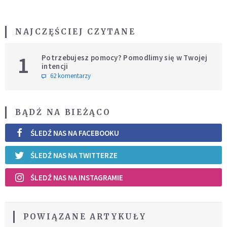
NAJCZĘŚCIEJ CZYTANE
1
Potrzebujesz pomocy? Pomodlimy się w Twojej
intencji
62 komentarzy
BĄDŹ NA BIEŻĄCO
ŚLEDŹ NAS NA FACEBOOKU
ŚLEDŹ NAS NA TWITTERZE
ŚLEDŹ NAS NA INSTAGRAMIE
POWIĄZANE ARTYKUŁY