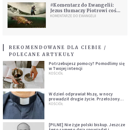
#Komentarz do Ewangelii:
Jezus tłumaczy Piotrowi coś
ważnego
KOMENTARZE DO EWANGELII
REKOMENDOWANE DLA CIEBIE /
POLECANE ARTYKUŁY
Potrzebujesz pomocy? Pomodlimy się
w Twojej intencji
KOŚCIÓŁ
W dzień odprawiał Mszę, w nocy
prowadził drugie życie. Przełożony
kazał mu opuścić zakon
KOŚCIÓŁ
[PILNE] Nie żyje polski biskup. Jeszcze
tego samego dnia spowiadał i