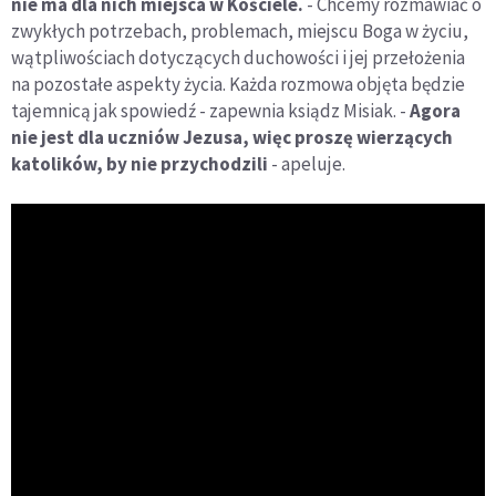
nie ma dla nich miejsca w Kościele.
- Chcemy rozmawiać o
zwykłych potrzebach, problemach, miejscu Boga w życiu,
wątpliwościach dotyczących duchowości i jej przełożenia
na pozostałe aspekty życia. Każda rozmowa objęta będzie
tajemnicą jak spowiedź - zapewnia ksiądz Misiak. -
Agora
nie jest dla uczniów Jezusa, więc proszę wierzących
katolików, by nie przychodzili
- apeluje.