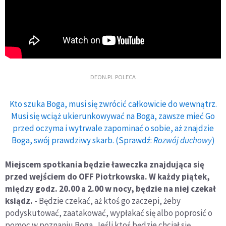
DEON.PL POLECA
Kto szuka Boga, musi się zwrócić całkowicie do wewnątrz.
Musi się wciąż ukierunkowywać na Boga, zawsze mieć Go
przed oczyma i wytrwale zapominać o sobie, aż znajdzie
Boga, swój prawdziwy skarb. (Sprawdź:
Rozwój duchowy
)
Miejscem spotkania będzie ławeczka znajdująca się
przed wejściem do OFF Piotrkowska. W każdy piątek,
między godz. 20.00 a 2.00 w nocy, będzie na niej czekał
ksiądz.
- Będzie czekać, aż ktoś go zaczepi, żeby
podyskutować, zaatakować, wypłakać się albo poprosić o
pomoc w poznaniu Boga. Jeśli ktoś będzie chciał się