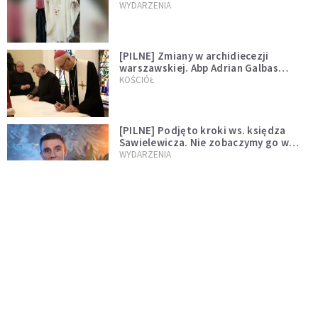
WYDARZENIA
[PILNE] Zmiany w archidiecezji
warszawskiej. Abp Adrian Galbas
wręczył dekrety nowym proboszczom
KOŚCIÓŁ
[PILNE] Podjęto kroki ws. księdza
Sawielewicza. Nie zobaczymy go w
mediach
WYDARZENIA