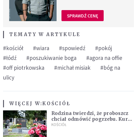
SPRAWDŹ CENĘ
TEMATY W ARTYKULE
#kościół
#wiara
#spowiedź
#pokój
#łódź
#poszukiwanie boga
#agora na offie
#off piotrkowska
#michał misiak
#bóg na
ulicy
WIĘCEJ W:
KOŚCIÓŁ
Rodzina twierdzi, że proboszcz
chciał odmówić pogrzebu. Kuria
zapowiada wyjaśnienia
KOŚCIÓŁ