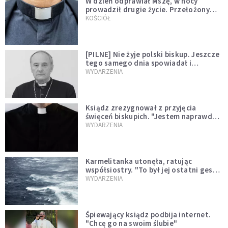
W dzień odprawiał Mszę, w nocy
prowadził drugie życie. Przełożony
kazał mu opuścić zakon
KOŚCIÓŁ
[PILNE] Nie żyje polski biskup. Jeszcze
tego samego dnia spowiadał i
sprawował Mszę świętą
WYDARZENIA
Ksiądz zrezygnował z przyjęcia
święceń biskupich. "Jestem naprawdę
niegodny"
WYDARZENIA
Karmelitanka utonęła, ratując
współsiostry. "To był jej ostatni gest
miłości"
WYDARZENIA
Śpiewający ksiądz podbija internet.
"Chcę go na swoim ślubie"