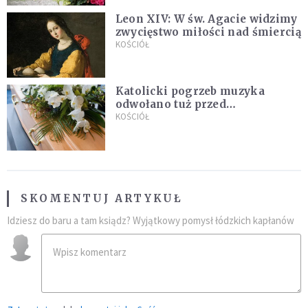
Leon XIV: W św. Agacie widzimy
zwycięstwo miłości nad śmiercią
KOŚCIÓŁ
Katolicki pogrzeb muzyka
odwołano tuż przed
uroczystością. Powodem była
KOŚCIÓŁ
przynależność do masonerii
SKOMENTUJ ARTYKUŁ
Idziesz do baru a tam ksiądz? Wyjątkowy pomysł łódzkich kapłanów