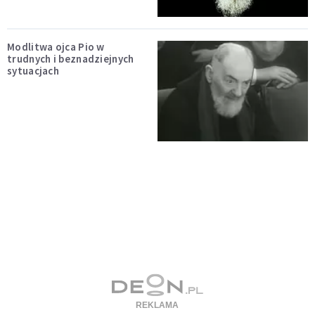
Modlitwa ojca Pio w
trudnych i beznadziejnych
sytuacjach