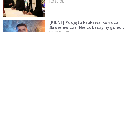
wręczył dekrety nowym proboszczom
KOŚCIÓŁ
[PILNE] Podjęto kroki ws. księdza
Sawielewicza. Nie zobaczymy go w
mediach
WYDARZENIA