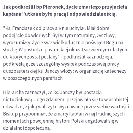
Jak podkreślił bp Pieronek, życie zmarłego przyjaciela
kapłana "utkane było pracą i odpowiedzialnością.
"Ks. Franciszek od pracy się nie uchylał. Miał dobre
podejście do wiernych. Był w tym naturalny, życzliwy,
wyrozumiały. Życie swe wielkodusznie poświęcił Bogu na
służbę. W posłudze pasterskiej okazał się wiernym dla tych,
do których został posłany" - podkreślił kaznodzieja,
podkreślają, że szczególny wysiłek podczas swej pracy
duszpasterskiej ks. Janczy włożył w organizację katechezy
w poszczególnych parafiach.
Hierarcha zaznaczył, że ks. Janczy był postacią
nietuzinkową. Jego zdaniem, przejawiało się to w osobistej
odwadze, z jaką walczył o wyznawane przez siebie wartości.
Biskup przypomniał, że zmarły kapłan w najtrudniejszych
momentach powojennej historii Polski angażował się w
działalność społeczną.