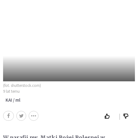
(fot. shutterstock.com)
9 lat temu
KAI / ml
W parafii pw. Matki Bożej Bolesnej w