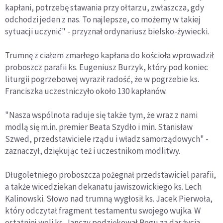
kapłani, potrzebę stawania przy ołtarzu, zwłaszcza, gdy
odchodzi jeden z nas. To najlepsze, co możemy w takiej
sytuacji uczynić" - przyznał ordynariusz bielsko-żywiecki.
Trumnę z ciałem zmarłego kapłana do kościoła wprowadził
proboszcz parafii ks. Eugeniusz Burzyk, który pod koniec
liturgii pogrzebowej wyraził radość, że w pogrzebie ks.
Franciszka uczestniczyło około 130 kapłanów.
"Nasza wspólnota raduje się także tym, że wraz z nami
modlą się m.in. premier Beata Szydło i min. Stanisław
Szwed, przedstawiciele rządu i władz samorządowych" -
zaznaczył, dziękując też i uczestnikom modlitwy.
Długoletniego proboszcza pożegnał przedstawiciel parafii,
a także wicedziekan dekanatu jawiszowickiego ks. Lech
Kalinowski. Słowo nad trumną wygłosił ks. Jacek Pierwoła,
który odczytał fragment testamentu swojego wujka. W
ostatniej woli ks. Janczy podziękował Bogu za dar życia,