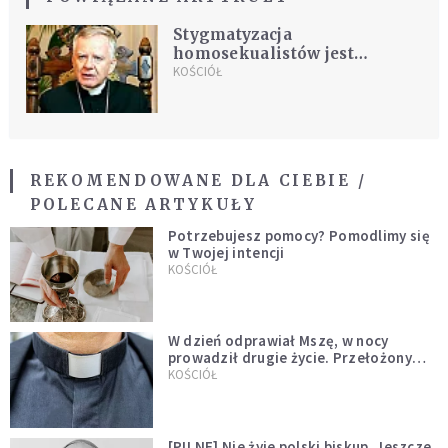
Stygmatyzacja
homosekualistów jest
niezgodna z nauczaniem
KOŚCIÓŁ
Kościoła
REKOMENDOWANE DLA CIEBIE /
POLECANE ARTYKUŁY
Potrzebujesz pomocy? Pomodlimy się
w Twojej intencji
KOŚCIÓŁ
W dzień odprawiał Mszę, w nocy
prowadził drugie życie. Przełożony
kazał mu opuścić zakon
KOŚCIÓŁ
[PILNE] Nie żyje polski biskup. Jeszcze