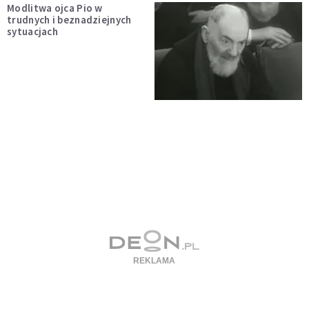
Modlitwa ojca Pio w
trudnych i beznadziejnych
sytuacjach