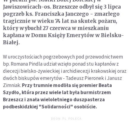
Jawiszowicach-os. Brzeszcze odbył się 3 lipca
pogrzeb ks. Franciszka Janczego - zmarłego
tragicznie w wieku 74 lat na skutek pożaru,
który wybuchł 27 czerwca w mieszkaniu
kapłana w Domu Księży Emerytów w Bielsku-
Białej.
W uroczystościach pogrzebowych pod przewodnictwem
bp. Romana Pindla udział wzięło ponad stu kapłanów z
diecezji bielsko-żywieckiej i archidiecezji krakowskiej oraz
dwóch biskupów emerytów - Tadeusz Pieronek i Janusz
Zimniak.
Przy trumnie modliła się premier Beata
Szydło, która przez wiele lat była burmistrzem
Brzeszcz i znała wieloletniego duszpasterza
podbeskidzkiej "Solidarności" osobiście.
DEON.PL POLECA