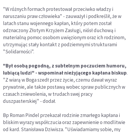
"W różnych formach protestował przeciwko władzy i
naruszaniu praw człowieka" - zauważył i podkreślił, że w
latach stanu wojennego kapłan, który potem został
odznaczony Złotym Krzyżem Zasługi, niósł duchową i
materialną pomoc osobom uwięzionym oraz ich rodzinom,
utrzymując stały kontakt z podziemnymi strukturami
"Solidarności".
"Był osobą pogodną, z subtelnym poczuciem humoru,
lubiącą ludzi" - wspominał nieżyjącego kapłana biskup
.
"Z wiarą w Boga szedł przez życie, czemu dawał wyraz
prywatnie, ale także postawą wobec spraw publicznych w
czasach zniewolenia, w trudach swej pracy
duszpasterskiej" - dodał.
Bp Roman Pindel przekazał rodzinie zmarłego kapłana i
bliskim wyrazy współczucia oraz zapewnienie o modlitwie
od kard. Stanisława Dziwisza. "Uświadamiamy sobie, my