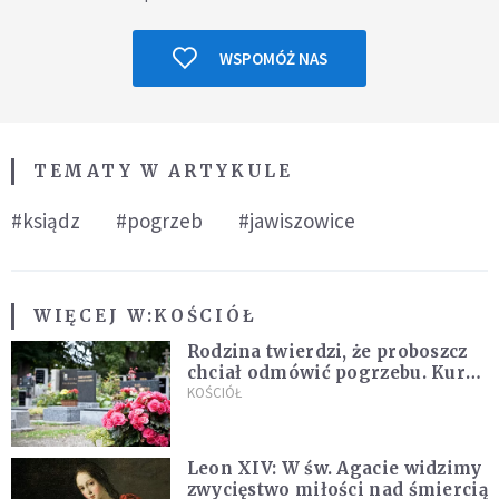
WSPOMÓŻ NAS
TEMATY W ARTYKULE
#ksiądz
#pogrzeb
#jawiszowice
WIĘCEJ W:
KOŚCIÓŁ
Rodzina twierdzi, że proboszcz
chciał odmówić pogrzebu. Kuria
zapowiada wyjaśnienia
KOŚCIÓŁ
Leon XIV: W św. Agacie widzimy
zwycięstwo miłości nad śmiercią