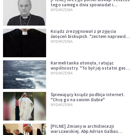
tego samego dnia spowiadał i
sprawował Mszę świętą
WYDARZENIA
Ksiądz zrezygnował z przyjęcia
święceń biskupich. "Jestem naprawdę
niegodny"
WYDARZENIA
Karmelitanka utonęła, ratując
współsiostry. "To był jej ostatni gest
miłości"
WYDARZENIA
Śpiewający ksiądz podbija internet.
"Chcę go na swoim ślubie"
WYDARZENIA
[PILNE] Zmiany w archidiecezji
warszawskiej. Abp Adrian Galbas