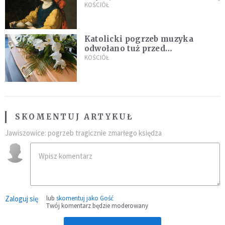
KOŚCIÓŁ
Katolicki pogrzeb muzyka
odwołano tuż przed
uroczystością. Powodem była
KOŚCIÓŁ
przynależność do masonerii
SKOMENTUJ ARTYKUŁ
Jawiszowice: pogrzeb tragicznie zmarłego księdza
Zaloguj się
lub
skomentuj jako Gość
Twój komentarz będzie moderowany