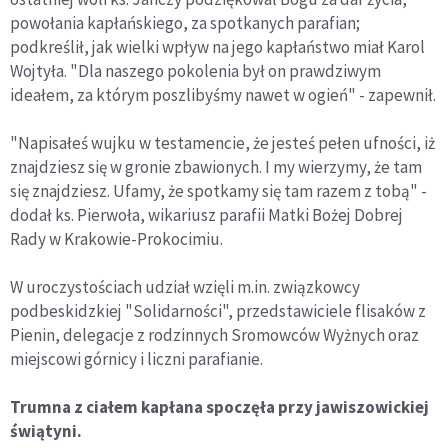
powołania kapłańskiego, za spotkanych parafian;
podkreślił, jak wielki wpływ na jego kapłaństwo miał Karol
Wojtyła. "Dla naszego pokolenia był on prawdziwym
ideałem, za którym poszlibyśmy nawet w ogień" - zapewnił.
"Napisałeś wujku w testamencie, że jesteś pełen ufności, iż
znajdziesz się w gronie zbawionych. I my wierzymy, że tam
się znajdziesz. Ufamy, że spotkamy się tam razem z tobą" -
dodał ks. Pierwoła, wikariusz parafii Matki Bożej Dobrej
Rady w Krakowie-Prokocimiu.
W uroczystościach udział wzięli m.in. związkowcy
podbeskidzkiej "Solidarności", przedstawiciele flisaków z
Pienin, delegacje z rodzinnych Sromowców Wyżnych oraz
miejscowi górnicy i liczni parafianie.
Trumna z ciałem kapłana spoczęła przy jawiszowickiej
świątyni.