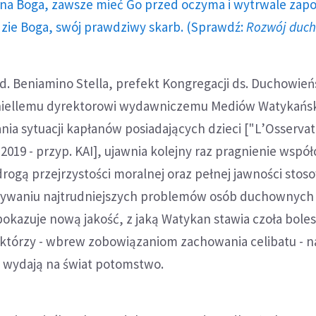
a Boga, zawsze mieć Go przed oczyma i wytrwale zap
dzie Boga, swój prawdziwy skarb. (Sprawdź:
Rozwój duc
d. Beniamino Stella, prefekt Kongregacji ds. Duchowie
rniellemu dyrektorowi wydawniczemu Mediów Watykańs
ia sytuacji kapłanów posiadających dzieci ["L’Osserva
2019 - przyp. KAI], ujawnia kolejny raz pragnienie wspó
drogą przejrzystości moralnej oraz pełnej jawności sto
zywaniu najtrudniejszych problemów osób duchownych 
pokazuje nową jakość, z jaką Watykan stawia czoła bol
 którzy - wbrew zobowiązaniom zachowania celibatu - n
 i wydają na świat potomstwo.