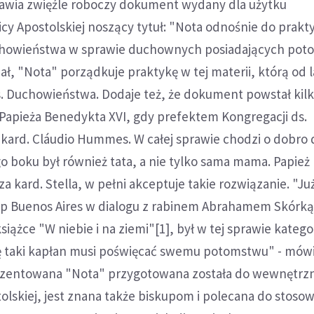
awia zwięźle roboczy dokument wydany dla użytku
y Apostolskiej noszący tytuł: "Nota odnośnie do prakty
chowieństwa w sprawie duchownych posiadających pot
ał, "Nota" porządkuje praktykę w tej materii, którą od l
s. Duchowieństwa. Dodaje też, że dokument powstał kil
 Papieża Benedykta XVI, gdy prefektem Kongregacji ds.
kard. Cláudio Hummes. W całej sprawie chodzi o dobro d
go boku był również tata, a nie tylko sama mama. Papież
a kard. Stella, w pełni akceptuje takie rozwiązanie. "Ju
kup Buenos Aires w dialogu z rabinem Abrahamem Skórką
ążce "W niebie i na ziemi"[1], był w tej sprawie katego
 taki kapłan musi poświęcać swemu potomstwu" - mów
rezentowana "Nota" przygotowana została do wewnętrz
tolskiej, jest znana także biskupom i polecana do stoso