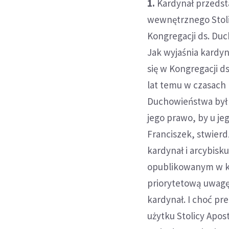
1.
Kardynał przedst
wewnętrznego Stolic
Kongregacji ds. Du
Jak wyjaśnia kardyn
się w Kongregacji d
lat temu w czasach
Duchowieństwa był 
jego prawo, by u je
Franciszek, stwierdz
kardynał i arcybis
opublikowanym w ksi
priorytetową uwagę
kardynał. I choć p
użytku Stolicy Apos