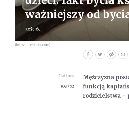
dzieci: fakt bycia 
ważniejszy od byci
KOŚCIÓŁ
(fot. shutterstock.com)
7 lat temu
Mężczyzna posia
funkcją kapłańs
KAI / sz
rodzicielstwa -