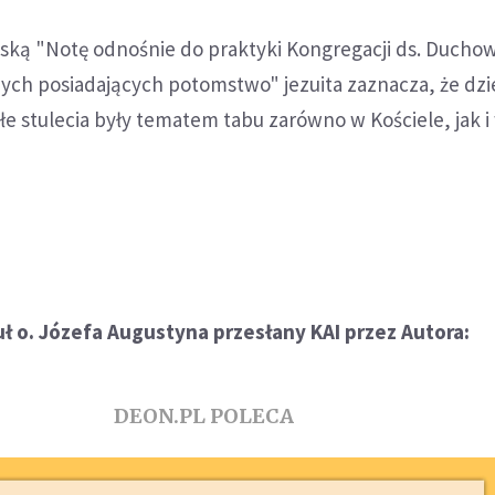
ką "Notę odnośnie do praktyki Kongregacji ds. Ducho
ch posiadających potomstwo" jezuita zaznacza, że dzie
ałe stulecia były tematem tabu zarówno w Kościele, jak i
ł o. Józefa Augustyna przesłany KAI przez Autora:
DEON.PL POLECA