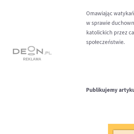
Omawiając watykańs
w sprawie duchowny
katolickich przez c
społeczeństwie.
Publikujemy artyku