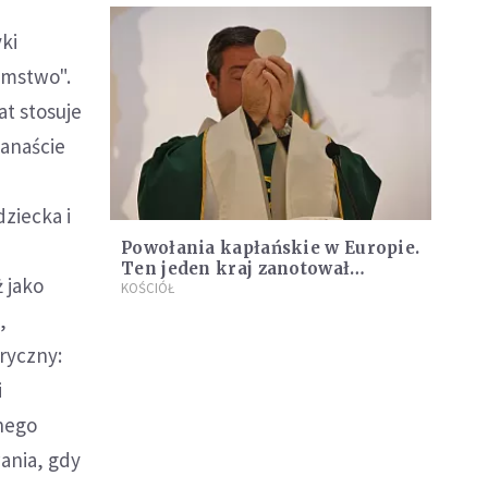
ki
omstwo".
at stosuje
kanaście
ziecka i
Powołania kapłańskie w Europie.
Ten jeden kraj zanotował
ż jako
gigantyczny wzrost
KOŚCIÓŁ
,
ryczny:
i
nego
wania, gdy