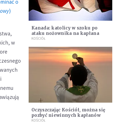
ominać o
howy
)
Kanada: katolicy w szoku po
ństwa,
ataku nożownika na kapłana
KOŚCIÓŁ
kich, w
tore
łczesnego
sowanych
i
esnemu
awiązują
Oczyszczając Kościół, można się
pozbyć niewinnych kapłanów
KOŚCIÓŁ