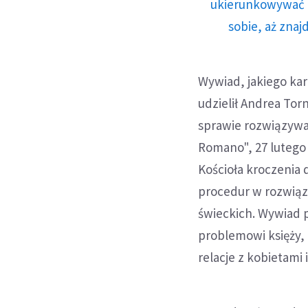
ukierunkowywać n
sobie, aż znaj
Wywiad, jakiego kar
udzielił Andrea To
sprawie rozwiązywan
Romano", 27 lutego 
Kościoła kroczenia 
procedur w rozwią
świeckich. Wywiad 
problemowi księży,
relacje z kobietami