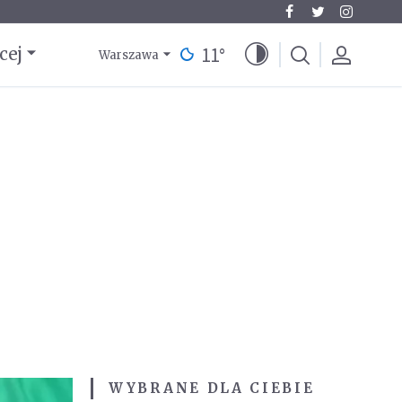
11
°
cej
Warszawa
WYBRANE DLA CIEBIE