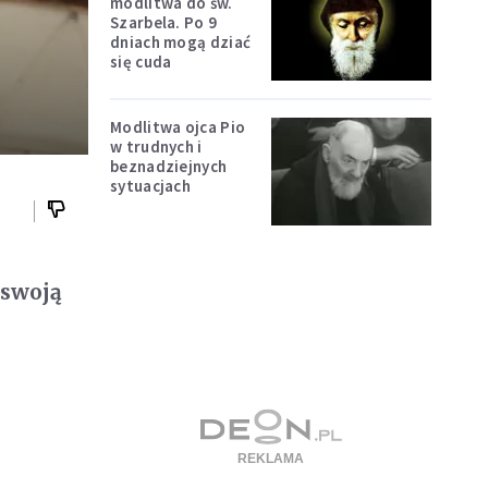
modlitwa do św.
Szarbela. Po 9
dniach mogą dziać
się cuda
Modlitwa ojca Pio
w trudnych i
beznadziejnych
sytuacjach
 swoją