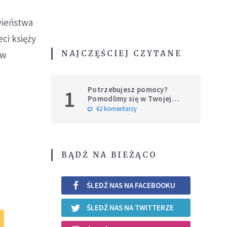
wieństwa
ci księży
NAJCZĘŚCIEJ CZYTANE
 w
Potrzebujesz pomocy?
1
Pomodlimy się w Twojej
intencji
62 komentarzy
BĄDŹ NA BIEŻĄCO
ŚLEDŹ NAS NA FACEBOOKU
ŚLEDŹ NAS NA TWITTERZE