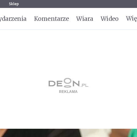
g
Sklep
Wię
darzenia
Komentarze
Wiara
Wideo