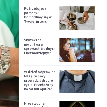
Potrzebujesz
pomocy?
Pomodlimy się w
Twojej intencji
Skuteczna
modlitwa w
sprawach trudnych
i beznadziejnych
W dzień odprawiał
Mszę, w nocy
prowadził drugie
życie. Przełożony
kazał mu opuścić
zakon
Niezawodna