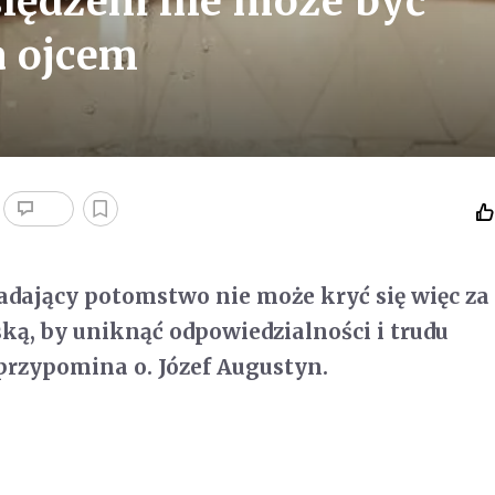
księdzem nie może być
a ojcem
dający potomstwo nie może kryć się więc za
ką, by uniknąć odpowiedzialności i trudu
 przypomina o. Józef Augustyn.